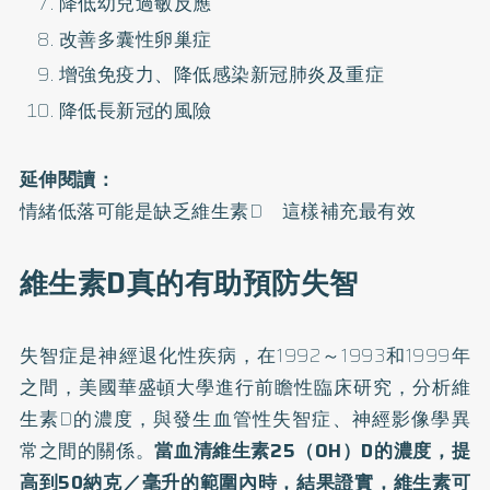
降低幼兒過敏反應
改善多囊性卵巢症
增強免疫力、降低感染新冠肺炎及重症
降低
長新冠
的風險
延伸閱讀：
情緒低落可能是缺乏維生素D 這樣補充最有效
維生素D真的有助預防失智
失智症是神經退化性疾病，在1992～1993和1999年
之間，美國華盛頓大學進行前瞻性臨床研究，分析維
生素D的濃度，與發生血管性失智症、神經影像學異
常之間的關係。
當血清維生素25（OH）D的濃度，提
高到50納克／毫升的範圍內時，結果證實，維生素可