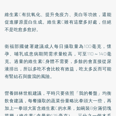
維生素C有抗氧化、提升免疫力、美白等功效，還能
促進膠原蛋白生成。維生素C雖有這麼多好處，但絕
不是吃愈多愈好。
衛福部國健署建議成人每日攝取量為100毫克，懷
孕、哺乳或患病期間需求量較高，可至110～140毫
克。過量的維生素C身體不需要，多餘的會直接從尿
液排出，所以多吃不會比較有效益，吃太多反而可能
有腎結石與腹瀉的風險。
營養師林世航建議，平時只要依照「我的餐盤」均衡
飲食建議，每餐攝取的蔬菜份量略比拳頭大一些，再
加上一拳頭大富含維生素C的水果，如碗裝8分滿切塊
芭樂（維生素C含量約125毫克）、三分之一個木瓜