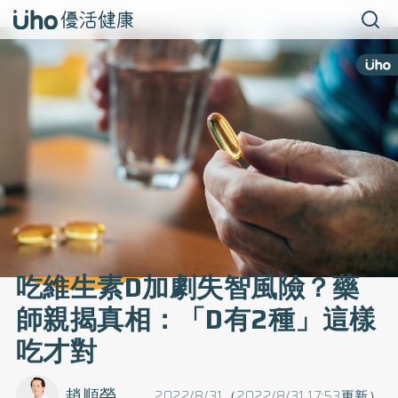
吃維生素D加劇失智風險？藥
師親揭真相：「D有2種」這樣
吃才對
趙順榮
2022/8/31（2022/8/31 17:53更新）