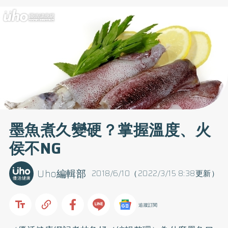
墨魚煮久變硬？掌握溫度、火
侯不NG
Uho編輯部
2018/6/10（2022/3/15 8:38更新）
追蹤訂閱