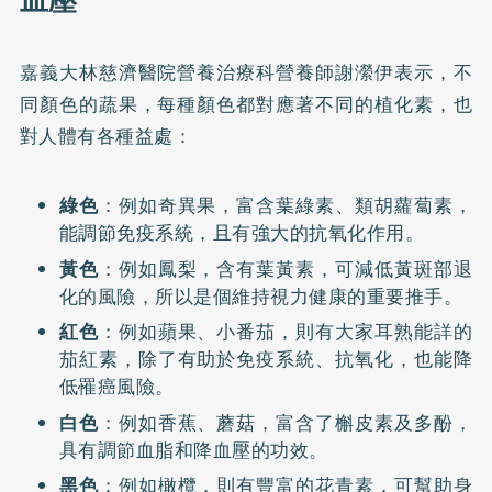
血壓
嘉義大林慈濟醫院營養治療科營養師謝瀠伊表示，不
同顏色的蔬果，每種顏色都對應著不同的植化素，也
對人體有各種益處：
綠色
：例如奇異果，富含葉綠素、類胡蘿蔔素，
能調節免疫系統，且有強大的抗氧化作用。
黃色
：例如鳳梨，含有葉黃素，可減低黃斑部退
化的風險，所以是個維持視力健康的重要推手。
紅色
：例如蘋果、小番茄，則有大家耳熟能詳的
茄紅素，除了有助於免疫系統、抗氧化，也能降
低罹癌風險。
白色
：例如香蕉、蘑菇，富含了槲皮素及多酚，
具有調節血脂和降血壓的功效。
黑色
：例如橄欖，則有豐富的花青素，可幫助身