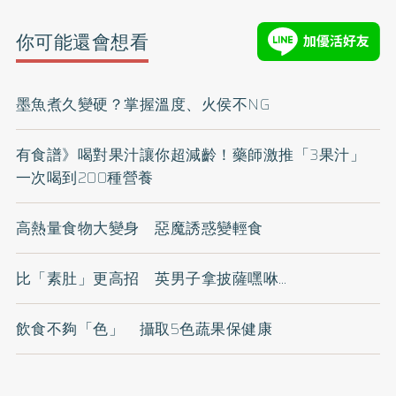
你可能還會想看
墨魚煮久變硬？掌握溫度、火侯不NG
有食譜》喝對果汁讓你超減齡！藥師激推「3果汁」
一次喝到200種營養
高熱量食物大變身 惡魔誘惑變輕食
比「素肚」更高招 英男子拿披薩嘿咻…
飲食不夠「色」 攝取5色蔬果保健康