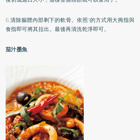
6.清除軀體內部剩下的軟骨。依照1的方式用大拇指與
食指即可將其拉出。最後再清洗乾淨即可。
茄汁墨魚