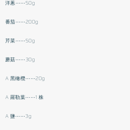
洋蔥⋯⋯50g
番茄⋯⋯200g
芹菜⋯⋯50g
蘑菇⋯⋯30g
A 黑橄欖⋯⋯20g
A 羅勒葉⋯⋯1 株
A 鹽⋯⋯3g