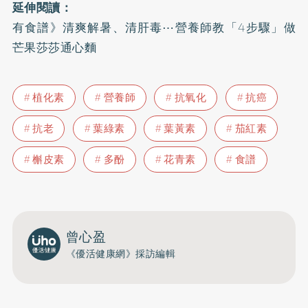
延伸閱讀：
有食譜》清爽解暑、清肝毒⋯營養師教「4步驟」做
芒果莎莎通心麵
植化素
營養師
抗氧化
抗癌
抗老
葉綠素
葉黃素
茄紅素
槲皮素
多酚
花青素
食譜
曾心盈
《優活健康網》採訪編輯