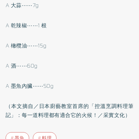
A 大蒜⋯⋯7g
A 乾辣椒⋯⋯1 根
A 橄欖油⋯⋯15g
A 酒⋯⋯60g
A 墨魚內臟⋯⋯50g
（本文摘自／日本廚藝教室首席的「控溫烹調料理筆
記」：每一道料理都有適合它的火候！／采實文化）
墨魚
料理