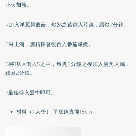
小火加熱。
4加入洋蔥與蘑菇，炒熟之後倒入芹菜，續炒2分鐘。
5淋上酒，酒精揮發後倒入番茄燉煮。
6將1與A倒入5之中，燉煮5分鐘之後加入墨魚內臟，
續煮2分鐘。
7最後盛入盤中即可。
材料（1 人份） 平底鍋直徑18cm