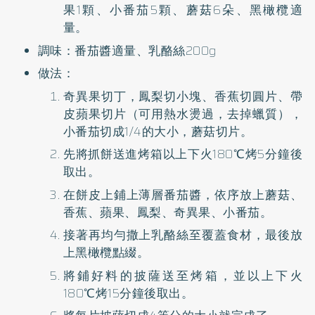
果1顆、小番茄5顆、蘑菇6朵、黑橄欖適
量。
調味：番茄醬適量、乳酪絲200g
做法：
奇異果切丁，鳳梨切小塊、香蕉切圓片、帶
皮蘋果切片（可用熱水燙過，去掉蠟質），
小番茄切成1/4的大小，蘑菇切片。
先將抓餅送進烤箱以上下火180℃烤5分鐘後
取出。
在餅皮上鋪上薄層番茄醬，依序放上蘑菇、
香蕉、蘋果、鳳梨、奇異果、小番茄。
接著再均勻撒上乳酪絲至覆蓋食材，最後放
上黑橄欖點綴。
將鋪好料的披薩送至烤箱，並以上下火
180℃烤15分鐘後取出。