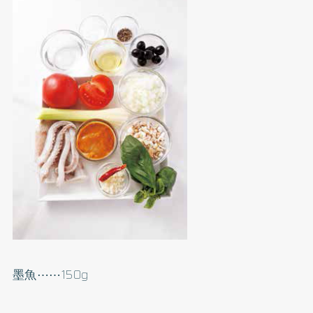
墨魚⋯⋯150g