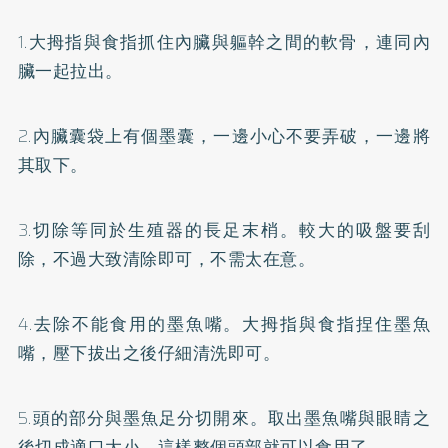
1.大拇指與食指抓住內臟與軀幹之間的軟骨，連同內
臟一起拉出。
2.內臟囊袋上有個墨囊，一邊小心不要弄破，一邊將
其取下。
3.切除等同於生殖器的長足末梢。較大的吸盤要刮
除，不過大致清除即可，不需太在意。
4.去除不能食用的墨魚嘴。大拇指與食指捏住墨魚
嘴，壓下拔出之後仔細清洗即可。
5.頭的部分與墨魚足分切開來。取出墨魚嘴與眼睛之
後切成適口大小，這樣整個頭部就可以食用了。