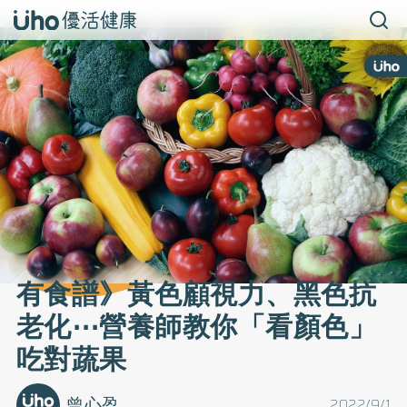
有食譜》黃色顧視力、黑色抗
老化⋯營養師教你「看顏色」
吃對蔬果
曾心盈
2022/9/1