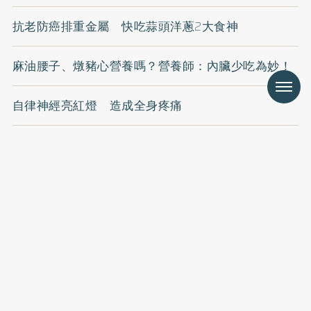
抗老防癌排重金屬 快吃蒜頭洋蔥2大食神
麻油腰子、燉豬心營養嗎？營養師：內臟少吃為妙！
Menu
自律神經亮紅燈 造成全身疼痛
常常健忘嗎？可捏耳朵刺激穴道
地址：台北市中山區長春路328號7樓之2
廣告合作：
service@uho.com.tw