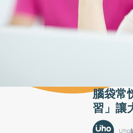
腦袋常
習」讓
Uh