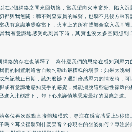
以在2個網絡之間來回切換，當我望向火車窗外、陷入沉
切都與我無關：聽不到查票員的喊聲，也聽不見後方乘客
當我有意識地覺察當下，火車上的所有聲響全竄入我耳裡
當我有意識地感受此刻當下時，其實也沒太多空間想到
同網絡的存在也解釋了，為什麼我們的思緒在感知到壓力
我們的閒置網絡會自動勾勒出最糟糕的場景：如果太晚到
或忘記截止日期，該怎麼辦？遇到倍感壓力的情況時，可
腳或有意識地感知雙手的感覺，就能擺脫這些惡性循環的
己進入此刻當下， 靜下心來謹慎地思索最好的因應之道。
請各位再次啟動直接體驗模式，專注在感官感受上5秒鐘
子嗎？耳朵裡聽到什麼聲音？你現在的坐姿如何？專注於