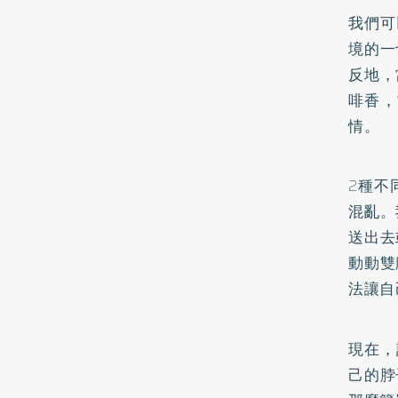
我們可
境的一
反地，
啡香，
情。
2種不
混亂。
送出去
動動雙
法讓自
現在，
己的脖