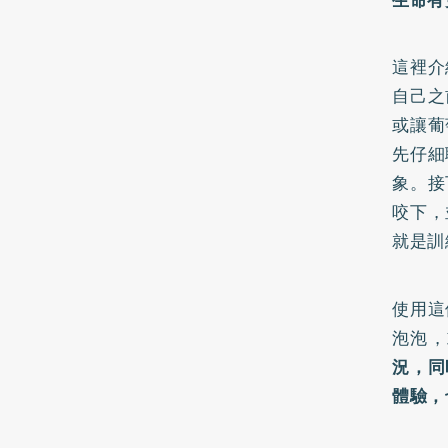
這裡介
自己之
或讓葡
先仔細
象。接
咬下，
就是訓
使用這
泡泡，
況，同
體驗，