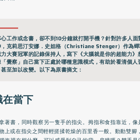
專心工作或念書，卻不到10分鐘就打開手機？針對許多人面
，克莉思汀安娜．史妲格（Christiane Stenger）作
憶力大賽冠軍的記錄保持人，寫下《大腦就是你的超能力》
練「覺察」自己當下正處於哪種意識模式，有助於看清個人
，甚至加以改變。以下為原書摘文：
識在當下
拿著書，同時觀察另一隻手的指尖。拇指和食指靠近，像
物上或在指尖之間輕輕搓揉乾燥的百里香一般。動動雙腳，