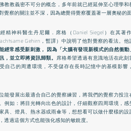
佛教教義密不可分的概念，多年前就已經延伸至心理學和
對覺察的關注並不深，因為總覺得覺察覆蓋著一層奧秘的
經精神科醫生丹尼爾．席格（Daniel Siegel）在其
 achtsame Gehirn，暫譯）中說明了他對覺察的看法。
能經常感受新刺激， 因為「大腦有發現新模式的自然衝動
訊，並立即將資訊歸類。
席格希望透過有意識地活在此刻
受自己的周遭環境，不受儲存在長時記憶中的基模影響
位能發展出最適合自己的覺察練習，將我們的覺察力投注
。例如：將目光轉向出色的設計，仔細觀察四周環境，感
家具、燈具、熱水器或雨傘等，想想看可以做什麼樣的設
，透過這個方式也能強化感知的敏銳度。