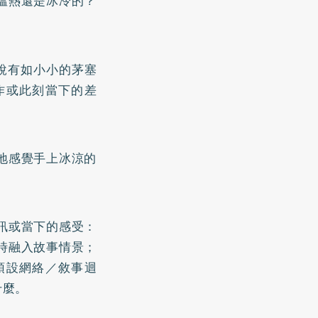
溫熱還是冰冷的？
說有如小小的茅塞
作或此刻當下的差
地感覺手上冰涼的
訊或當下的感受：
時融入故事情景；
預設網絡／敘事迴
什麼。