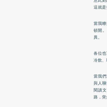
意此刻
這就是
當我瞭
頓開。
異。
各位也
冷飲、
當我們
與人聊
閱讀文
路，突