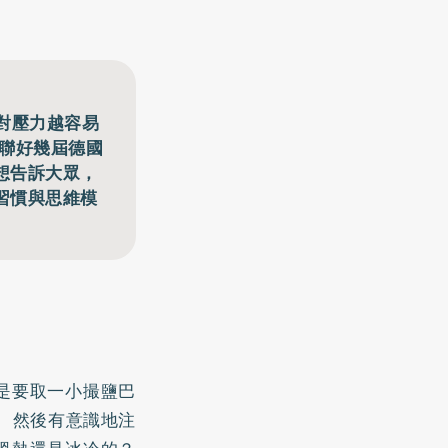
對壓力越容易
為蟬聯好幾屆德國
想告訴大眾，
習慣與思維模
是要取一小撮鹽巴
 然後有意識地注