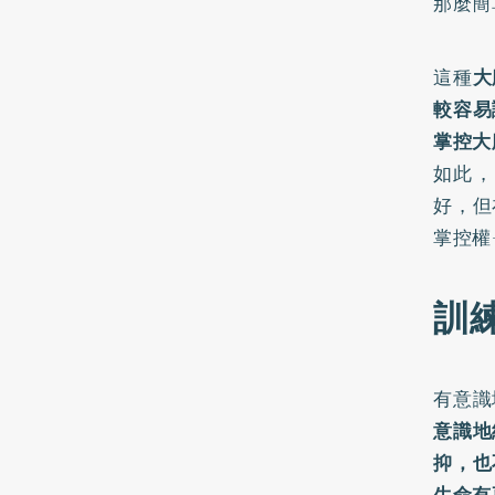
那麼簡
這種
大
較容易
掌控大
如此，
好，但
掌控權
訓
有意識
意識地
抑，也
生命有