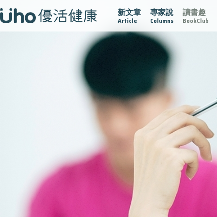
新文章
專家說
讀書趣
疫情保衛戰
再生醫學
愛的未來視
認識攝護腺肥大
Article
Columns
BookClub