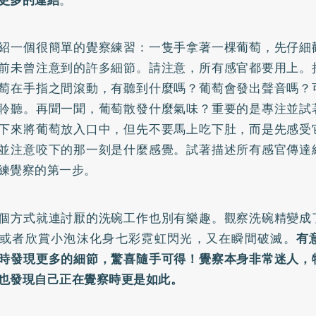
紹一個很簡單的覺察練習：一隻手拿著一棵葡萄，先仔細
前未曾注意到的許多細節。請注意，所有感官都要用上。
萄在手指之間滾動，有聽到什麼嗎？葡萄會發出聲音嗎？
聆聽。再聞一聞，葡萄散發什麼氣味？重要的是專注並試
下來將葡萄放入口中，但先不要馬上吃下肚，而是先感受
並注意咬下的那一刻是什麼感覺。試著描述所有感官傳達
練覺察的第一步。
個方式就連討厭的洗碗工作也別有樂趣。觀察洗碗精變成
或者欣賞小泡沫化身七彩霓虹閃光，又在瞬間破滅。
有
時發現更多的細節，驚喜隨手可得！覺察本身非常迷人，
也發現自己正在覺察時更是如此。