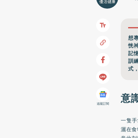
想
恍神
記
訓
式
意
追蹤訂閱
一隻手
灑在食