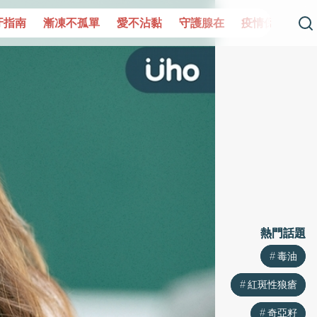
單
愛不沾黏
守護腺在
疫情保衛戰
再生醫學
愛的未
熱門話題
熱門話題
毒油
毒油
紅斑性狼瘡
紅斑性狼瘡
奇亞籽
奇亞籽