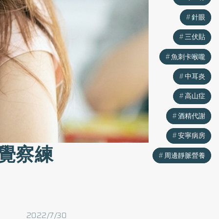
針眼
針眼
三伏貼
三伏貼
魚刺卡喉嚨
魚刺卡喉嚨
中耳炎
中耳炎
高山症
高山症
酒精代謝
酒精代謝
安寧病房
安寧病房
覺察練
周邊靜脈營養
周邊靜脈營養
2022/7/30