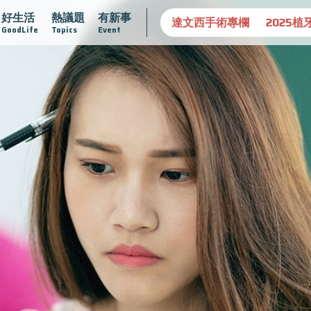
好生活
熱議題
有新事
守護骨骼健康
達文西手術專欄
2025植牙指南
漸凍不孤
GoodLife
Topics
Event