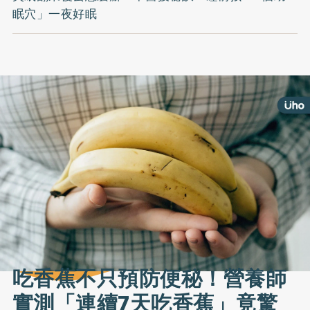
眠穴」一夜好眠
吃香蕉不只預防便秘！營養師
實測「連續7天吃香蕉」竟驚