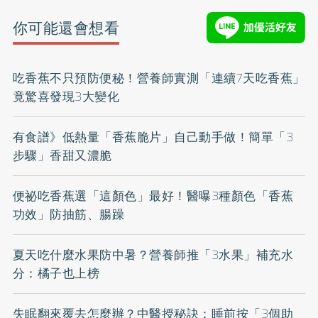
你可能還會想看
吃香蕉不只預防便秘！營養師實測「連續7天吃香蕉」
竟驚喜發現3大變化
有食譜》低熱量「香蕉脆片」自己動手做！簡單「3
步驟」香甜又濃脆
便祕吃香蕉選「這顏色」最好！醫曝3種顏色「香蕉
功效」防抽筋、腸躁
夏天吃什麼水果防中暑？營養師推「3水果」補充水
分：橘子也上榜
失眠翻來覆去怎麼辦？中醫授秘訣：睡前按「3個助