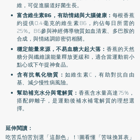
維，可促進腸道好菌生長。
富含維生素B6，有助情緒與大腦健康：
每根香蕉
約提供0.4毫克的維生素B6，約佔每日所需的
25%。B6參與神經傳導物質如血清素、多巴胺的
合成，與情緒調節密切相關。
穩定能量來源，不易血糖大起大落：
香蕉的天然
糖分與纖維讓能量釋放更緩和，適合當運動前小
點心或下午提神食品。
含有抗氧化物質：
如維生素C，有助對抗自由
基、減少慢性病風險。
幫助補充水分與電解質：
香蕉含水量高達75%，
搭配鉀離子，是運動後補水補電解質的理想選
擇。
延伸閱讀：
吃苦瓜怕苦別選「這顏色」！1圖看懂「苦味換算表」