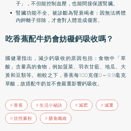
子」，不但能控制血壓，也能間接保護腎臟。
腎臟功能不全、被診斷為腎衰竭者：因無法將體
內鉀離子排除，才會對人體造成傷害。
吃香蕉配牛奶會妨礙鈣吸收嗎？
國健署
指出，減少鈣吸收的原因包括：食物中「草
酸」含量高的食物，例如菠菜、羽衣甘藍、地瓜、大
黃和豆類等。相較之下，香蕉每100克僅0～9.9毫克
草酸，故搭配牛奶並不會嚴重影響鈣吸收。
香蕉
生活小秘訣
減肥
減重
抗性澱粉
膳食纖維