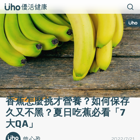
香蕉怎麼挑才營養？如何保存
久又不黑？夏日吃蕉必看「7
大QA」
曾心盈
2022/7/21