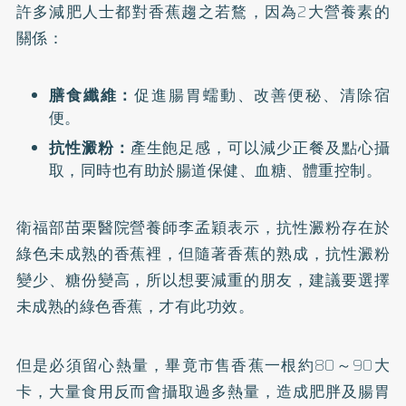
許多減肥人士都對香蕉趨之若鶩，因為2大營養素的
關係：
膳食纖維：
促進腸胃蠕動、改善便秘、清除宿
便。
抗性澱粉：
產生飽足感，可以減少正餐及點心攝
取，同時也有助於腸道保健、血糖、體重控制。
衛福部苗栗醫院營養師
李孟穎表示
，抗性澱粉存在於
綠色未成熟的香蕉裡，但隨著香蕉的熟成，抗性澱粉
變少、糖份變高，所以想要減重的朋友，建議要選擇
未成熟的綠色香蕉，才有此功效。
但是必須留心熱量，畢竟市售香蕉一根約80～90大
卡，大量食用反而會攝取過多熱量，造成肥胖及腸胃