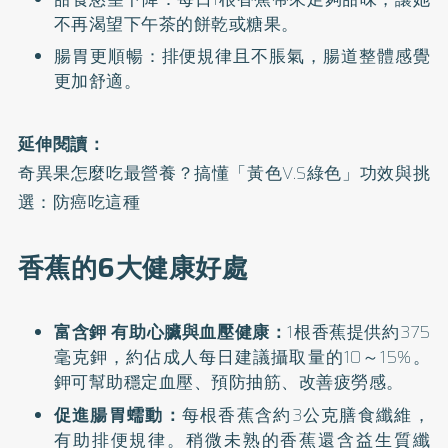
不再渴望下午茶的餅乾或糖果。
腸胃更順暢：排便規律且不脹氣，腸道整體感覺
更加舒適。
延伸閱讀：
奇異果怎麼吃最營養？搞懂「黃色V.S綠色」功效與挑
選：防癌吃這種
香蕉的6大健康好處
富含鉀 有助心臟與血壓健康：
1根香蕉提供約375
毫克鉀，約佔成人每日建議攝取量的10～15%。
鉀可幫助穩定血壓、預防抽筋、改善疲勞感。
促進腸胃蠕動：
每根香蕉含約3公克膳食纖維，
有助排便規律。稍微未熟的香蕉還含益生質纖