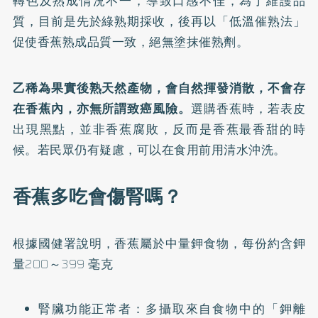
轉色及熟成情況不一，導致口感不佳，為了維護品
質，目前是先於綠熟期採收，後再以「低溫催熟法」
促使香蕉熟成品質一致，絕無塗抹催熟劑。
乙稀為果實後熟天然產物，會自然揮發消散，不會存
在香蕉內，亦無所謂致癌風險。
選購香蕉時，若表皮
出現黑點，並非香蕉腐敗，反而是香蕉最香甜的時
候。若民眾仍有疑慮，可以在食用前用清水沖洗。
香蕉多吃會傷腎嗎？
根據
國健署說明
，香蕉屬於中量鉀食物，每份約含鉀
量200～399 毫克
腎臟功能正常者：多攝取來自食物中的「鉀離