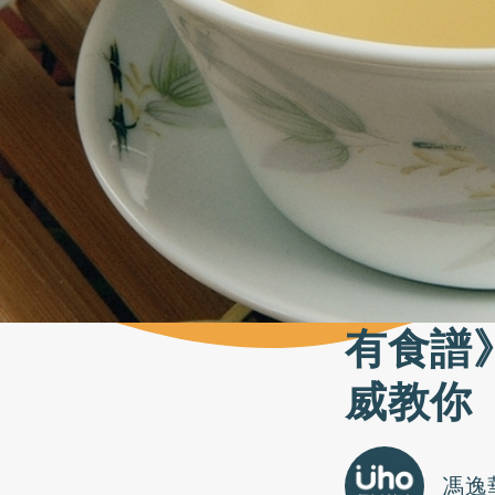
有食譜
威教你
馮逸