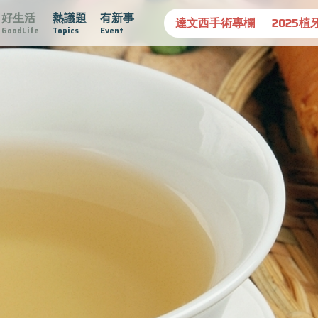
好生活
熱議題
有新事
守護骨骼健康
達文西手術專欄
2025植牙指南
漸凍不孤
GoodLife
Topics
Event