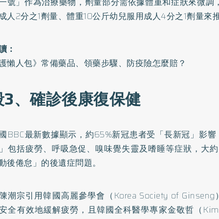
一號」作為治療藥物，劑量部分需依據體重和症狀來微調，
成人2分之1劑量、體重10公斤幼兒服用成人4分之1劑量來
讀：
護懶人包》常備藥品、領藥步驟、防疫險怎麼賠？
段3、確診後康復保健
國BBC最新數據
顯示，約65%新冠患者受「長新冠」影響
」包括疲勞、呼吸急促、嗅味覺失靈及嗜睡等症狀，大約
動後倦怠」的後遺症問題。
潮宗引用韓國高麗參學會（Korea Society of Gins
安全有效地緩解疲勞，且韓國全科醫學專家金敬哲（Kim Kyu