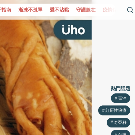
單
愛不沾黏
守護腺在
疫情保衛戰
再生醫學
愛的未
熱門話題
熱門話題
毒油
毒油
紅斑性狼瘡
紅斑性狼瘡
奇亞籽
奇亞籽
針眼
針眼