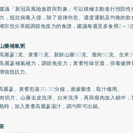
建議
「新冠高風險族群與對象」
可以積極主動進行預防性
力，抵抗病毒入侵，除了規律作息、適度運動及均衡的飲
潮宗也分享能調節免疫力的食譜，建議每週至多食用2～3
山藥補氣粥
高麗蔘3克、黃耆15克、新鮮山藥50克、瘦肉50克、生米3
高麗蔘補氣補力，調節免疫力；黃耆性味甘溫，排毒健脾
增強抵抗力。
先將高麗蔘、黃耆煎湯20-30分鐘，過濾藥渣，取汁備用。
將瘦肉切片、山藥去皮洗淨、白米洗淨，再與瘦肉放入鍋中
熟時，加入黃耆高麗蔘湯汁，調勻即可出鍋。
茶