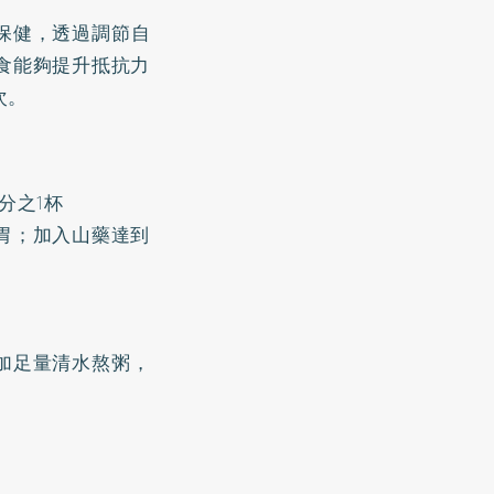
保健，透過調節自
食能夠提升抵抗力
次。
分之1杯
胃；加入山藥達到
，加足量清水熬粥，