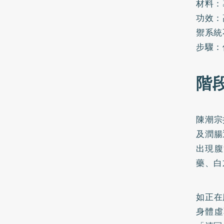
材料：
功效：
禦系統
步驟：
階
陳潮宗
及潤腸
出現腹
藥、白
如正在
身體虛