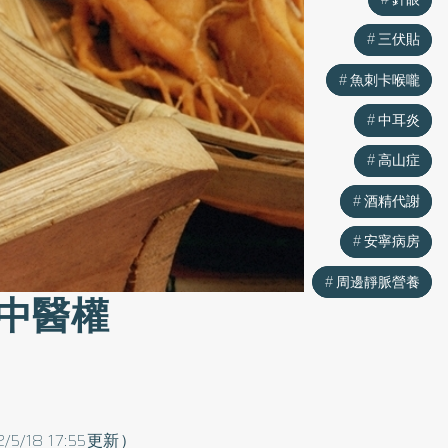
三伏貼
三伏貼
魚刺卡喉嚨
魚刺卡喉嚨
中耳炎
中耳炎
高山症
高山症
酒精代謝
酒精代謝
安寧病房
安寧病房
周邊靜脈營養
周邊靜脈營養
中醫權
2/5/18 17:55更新）