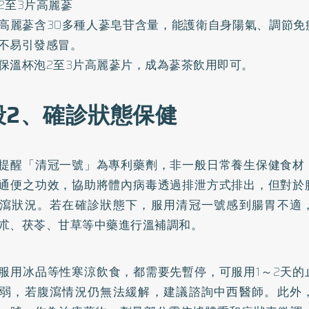
2至3片高麗蔘
高麗蔘含30多種人蔘皂苷含量，能護衛自身陽氣、調節免
不易引發感冒。
保溫杯泡2至3片高麗蔘片，成為蔘茶飲用即可。
段2、確診狀態保健
提醒「清冠一號」為專利藥劑，非一般日常養生保健食材
通便之功效，協助將體內病毒透過排泄方式排出，但對於
瀉狀況。若在確診狀態下，服用清冠一號感到腸胃不適
朮、茯苓、甘草等中藥進行溫補調和。
服用冰品等性寒涼飲食，都需要先暫停，可服用1～2天的
弱，若腹瀉情況仍無法緩解，建議諮詢中西醫師。此外