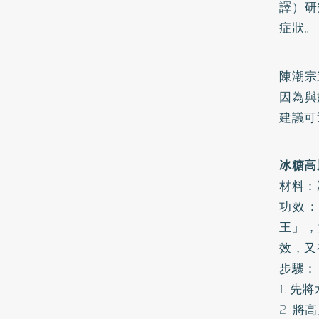
譯）研
症狀。
陳潮宗
因為與
建議可
冰糖高
材料：
功效
王」，
效，又
步驟：
1. 
2. 