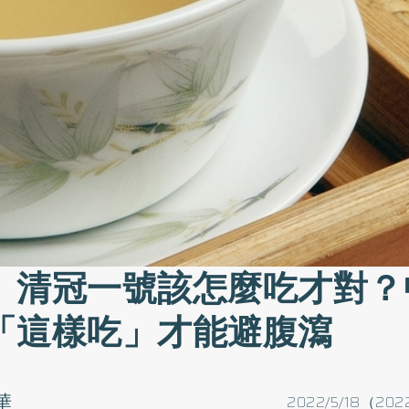
》清冠一號該怎麼吃才對？
「這樣吃」才能避腹瀉
華
2022/5/18（202