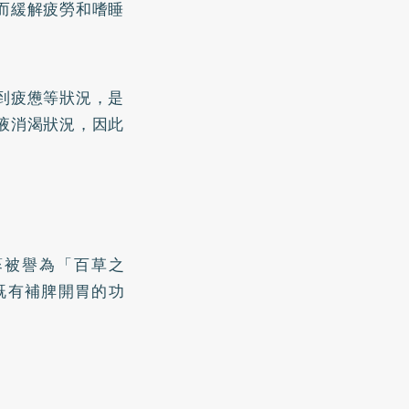
而緩解疲勞和嗜睡
到疲憊等狀況，是
液消渴狀況，因此
蔘被譽為「百草之
既有補脾開胃的功
。