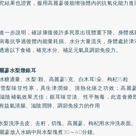
究結果也證實，服用高麗蔘後能增強體內的抗氧化能力進
進一步說明，確診康復後許多民眾出現體重下降、身體感
病毒抗爭過後體內能量耗損、水分大量流失，身體處於津
透過以下食補，補充水分、補足元氣及調節免疫力。
麗蔘水梨燉銀耳
冰糖適量、水梨1顆、高麗蔘5克、白木耳1朵、枸杞15粒
：雪梨味甘性寒，具生津潤燥、清熱化痰之功效；高麗
滋陰補氣效果尤佳；銀耳味甘淡、性平無毒，此道食療
有益氣清腸、滋陰潤肺、調節免疫力的作用
先將水梨洗淨去皮、去籽，切塊。高麗蔘、枸杞用水沖洗表面
將高麗蔘放入水鍋中與水梨塊煮30～40分鐘。