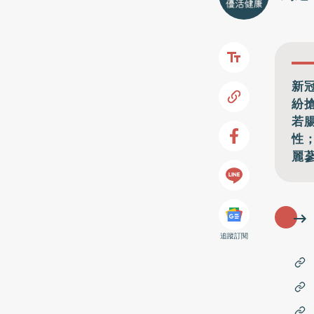
新
紛
若
性
麗
追蹤訂閱