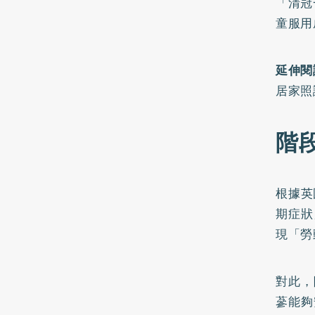
「清冠
童服用
延伸閱
居家照
階
根據
英
期症狀
現「勞
對此，陳
蔘能夠