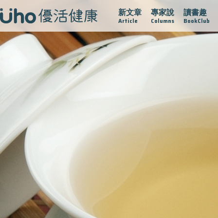
新文章
專家說
讀書趣
疫情保衛戰
再生醫學
愛的未來視
認識攝護腺肥大
Article
Columns
BookClub