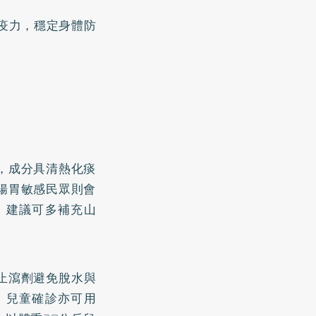
疫力，穩定身體防
，成分具清熱化痰
腸胃敏感民眾則會
，建議可多補充山
止瀉劑避免脫水與
，兒童確診亦可用