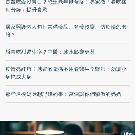
長輩吃飯沒胃口？恐患老年厭食症！專家教「看吃播
10分鐘」提升食慾
居家照護懶人包》常備藥品、領藥步驟、防疫險怎麼
賠？
感冒吃甜易生痰？中醫：冰水影響更甚
疫情亮紅燈！感冒喉嚨痛不用看醫生？醫師：勿讓小
病拖成大病
那些名模媽咪想記錄的事：當個讓你們驕傲的媽媽