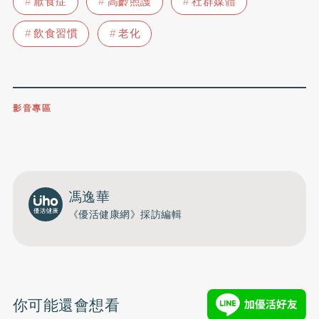
厭食症
高齡照護
社群媒體
飲食習慣
老化
影音專區
0809-091-257
立即撥打服務專線
開啟聲音
馮逸華
《優活健康網》採訪編輯
你可能還會想看