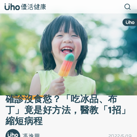
確診沒食慾？「吃冰品、布
丁」竟是好方法，醫教「1招」
縮短病程
馮逸華
2022/5/19