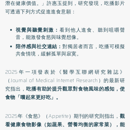
潛在健康價值。」許惠玉提到，研究發現，吃播影片
可透過下列方式促進進食意願：
視覺與聽覺刺激：
看到他人進食、聽到咀嚼聲
音，能激發食慾與味覺想像。
陪伴感與社交連結：
對獨居者而言，吃播可模擬
共食情境，緩解孤單與寂寞。
2025年一項發表於《醫學互聯網研究雜誌》
（Journal of Medical Internet Research）的最新
研
究
指出，
吃播有助於提升觀眾對食物風味的感知，使
食物「嚐起來更好吃」。
2025年《食慾》（Appetite）期刊的
研究
則指出，
觀
看健康食物影像（如蔬果、營養均衡的家常菜），能