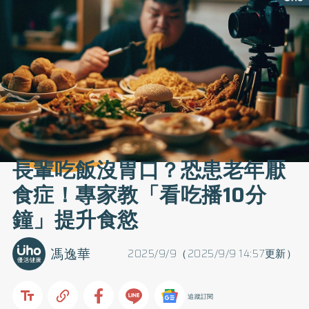
長輩吃飯沒胃口？恐患老年厭
食症！專家教「看吃播10分
鐘」提升食慾
馮逸華
2025/9/9（2025/9/9 14:57更新）
追蹤訂閱