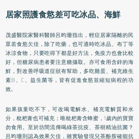
居家照護食慾差可吃冰品、海鮮
茂盛醫院家醫科醫師呂昀珊指出，輕症居家隔離的民
眾若食慾欠佳，除了吃藥，也可適時吃冰品、布丁等
冰涼食物，只要吃得下都是好方法，免疫力也會比較
好，但糖尿病患者要注意糖攝取。亦可食用含鋅的海
鮮，對改善呼吸道症狀有幫助，多吃雞蛋、補充維生
素B、C、益生菌等，皆有促進食慾並縮短病程的功
效。
如果孩童吃不下，可改喝電解水、補充電解質和水
分，枇杷膏也可補充；唯枇杷膏含蜂蜜，1歲內的寶寶
勿食用。至於坊間流傳喝綠茶抗疫、茶樹精油抗菌？
呂昀珊則認為效果欠佳，雖實驗發現兒茶酚胺確能抗