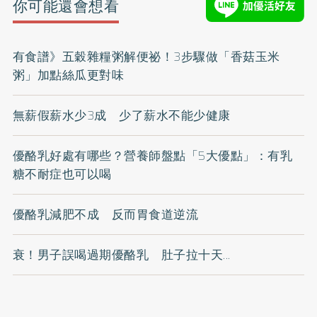
你可能還會想看
有食譜》五穀雜糧粥解便祕！3步驟做「香菇玉米
粥」加點絲瓜更對味
無薪假薪水少3成 少了薪水不能少健康
優酪乳好處有哪些？營養師盤點「5大優點」：有乳
糖不耐症也可以喝
優酪乳減肥不成 反而胃食道逆流
衰！男子誤喝過期優酪乳 肚子拉十天...