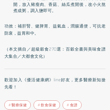
開，放入豬瘦肉、香菇、絲瓜煮開後，改小火熬
煮成粥，調入鹽即可。
功效：補肝腎、健脾胃、益氣血，潤腸通便，可抗老
防衰，益胃和中。
（本文摘自／
超級穀食270選：百穀全書與美味食譜
大集合
／大都會文化）
歡迎加入
《優活健康網》line好友
，更多醫療新知搶
先看！
醫療保健
飲食保健
食譜