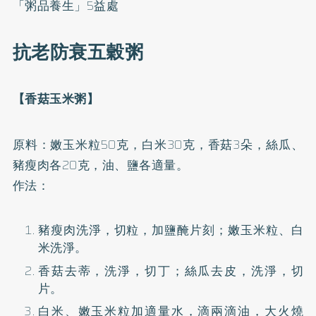
「粥品養生」5益處
抗老防衰五穀粥
【香菇玉米粥】
原料：嫩玉米粒50克，白米30克，香菇3朵，絲瓜、
豬瘦肉各20克，油、鹽各適量。
作法：
豬瘦肉洗淨，切粒，加鹽醃片刻；嫩玉米粒、白
米洗淨。
香菇去蒂，洗淨，切丁；絲瓜去皮，洗淨，切
片。
白米、嫩玉米粒加適量水，滴兩滴油，大火燒