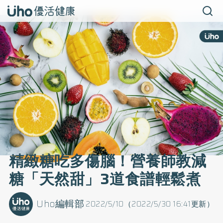
精緻糖吃多傷腦！營養師教減
糖「天然甜」3道食譜輕鬆煮
Uho編輯部
2022/5/10（2022/5/30 16:41更新）