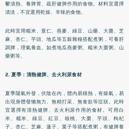
鬱清熱、養脾胃、疏肝健脾作用的食物。材料宜選擇
清淡，不宜選用乾燥、辛辣的食物。
此時宜用糯米、薏仁、燕麥、綠豆、山藥、大棗、芝
麻、杏仁、芋頭、地瓜等五穀雜糧搭配煮粥，可養肝
調脾，理氣養血。如煮地瓜燕麥粥、糯米大棗粥、山
藥粥等。
2. 夏季：清熱健脾、去火利尿食材
夏季陽氣外發，伏陰在內，體內易積熱，有燥氣，易
出現身體發懶無力、無精打采、無食欲等症狀。此時
宜選擇有清熱健脾、去火利尿作用的食材。可用白
米、糯米、綠豆、紅豆、核桃、大棗、芋頭、枸杞
子、杏仁、芝麻、蓮子、栗子等搭配煮粥，有健脾養