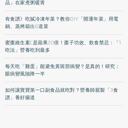
品」在家煮粥暖胃
有食譜》吃膩冷凍年菜？教你DIY「開運年菜」用電
鍋、蒸烤箱出6道菜
蜜棗維生素C是蘋果20倍！棗子功效、飲食禁忌：「1
吃法」營養吃到最多
每天吃「雞蛋」能避免黃斑部病變？是真的！研究：
眼病變風險降一半
如何讓寶寶第一口副食品就吃對？營養師親製「3食
譜」養好腸道