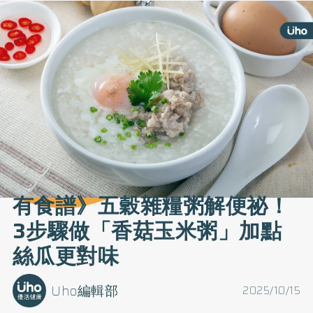
有食譜》五穀雜糧粥解便祕！
3步驟做「香菇玉米粥」加點
絲瓜更對味
Uho編輯部
2025/10/15