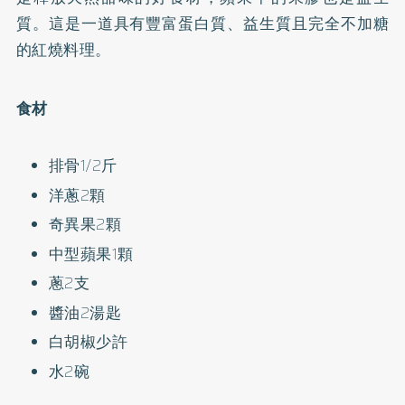
質。這是一道具有豐富蛋白質、益生質且完全不加糖
的紅燒料理。
食材
排骨1/2斤
洋蔥2顆
奇異果2顆
中型蘋果1顆
蔥2支
醬油2湯匙
白胡椒少許
水2碗