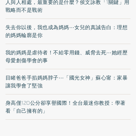
人與人相處，最重要的是什麼？侯文詠教「1關鍵」用
戰略而不是戰術
失去你以後，我也成為媽媽⋯女兒的真誠告白：理想
的媽媽輪廓是你
我的媽媽是虐待者！不給零用錢、威脅去死⋯她經歷
母愛創傷學會的事
目睹爸爸手掐媽媽脖子⋯「國光女神」蘇心甯：家暴
讓我學會了堅強
身高僅120公分卻享譽國際！全台最迷你教授：學著
看「自己擁有的」