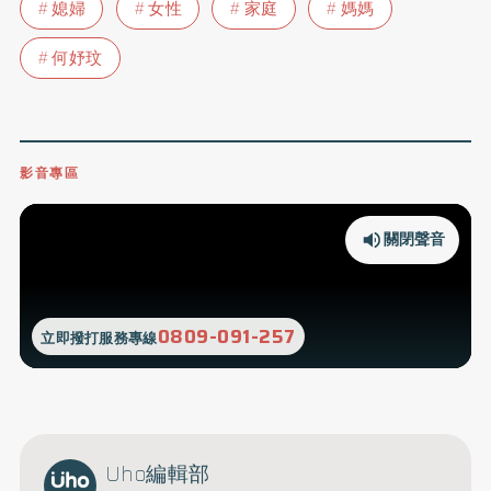
媳婦
女性
家庭
媽媽
何妤玟
影音專區
關閉聲音
0809-091-257
立即撥打服務專線
Uho編輯部