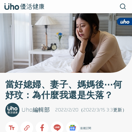
當好媳婦、妻子、媽媽後⋯何
妤玟：為什麼我還是失落？
Uho編輯部
2022/2/20（2022/3/15 3:3更新）
追蹤訂閱