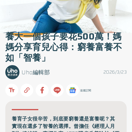
養大一個孩子要花500萬！媽
媽分享育兒心得：窮養富養不
如「智養」
Uho編輯部
2026/3/23
追蹤訂閱
養育子女很辛苦，到底要窮養還是富養呢？其
實現在還多了智養的選擇。曾擔任《經理人月