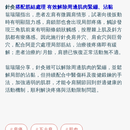
針灸
搭配筋結處理 有效解除周邊肌肉緊繃、沾黏
翁瑞陽指出，患者左肩有微圓肩情形，試著向後扳動
時有明顯阻力感，肩鎖部也會出現局部疼痛，觸診發
現三角肌前束有明顯條鎖狀觸感，按壓棘上肌及斜方
肌都有痠痛感。因此施行針灸肩井穴、肩俞穴與巨骨
穴，配合阿是穴處理局部筋結，治療後疼痛即有緩
解；患者治療約1月餘，肩膀已恢復正常活動無不適。
翁瑞陽分享，針灸雖可以解除周邊肌肉的緊繃，並鬆
解局部的沾黏，但持續配合中醫傷科及復健鍛鍊的手
法，加強過弱的肌群，才能令肩關節回到舒適健康的
活動機制，順利解決疼痛與活動限制問題。
肩痛
五十肩
肌肉