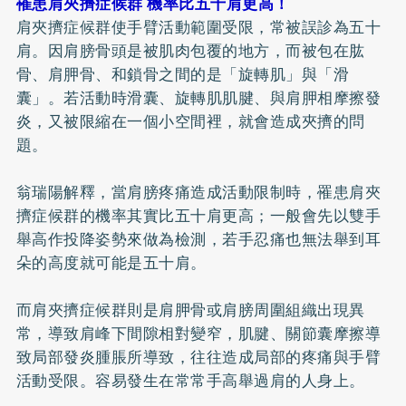
罹患肩夾擠症候群 機率比五十肩更高！
肩夾擠症候群使手臂活動範圍受限，常被誤診為五十
肩。因肩膀骨頭是被肌肉包覆的地方，而被包在肱
骨、肩胛骨、和鎖骨之間的是「旋轉肌」與「滑
囊」。若活動時滑囊、旋轉肌肌腱、與肩胛相摩擦發
炎，又被限縮在一個小空間裡，就會造成夾擠的問
題。
翁瑞陽解釋，當肩膀疼痛造成活動限制時，罹患肩夾
擠症候群的機率其實比五十肩更高；一般會先以雙手
舉高作投降姿勢來做為檢測，若手忍痛也無法舉到耳
朵的高度就可能是五十肩。
而肩夾擠症候群則是肩胛骨或肩膀周圍組織出現異
常，導致肩峰下間隙相對變窄，肌腱、關節囊摩擦導
致局部發炎腫脹所導致，往往造成局部的疼痛與手臂
活動受限。容易發生在常常手高舉過肩的人身上。