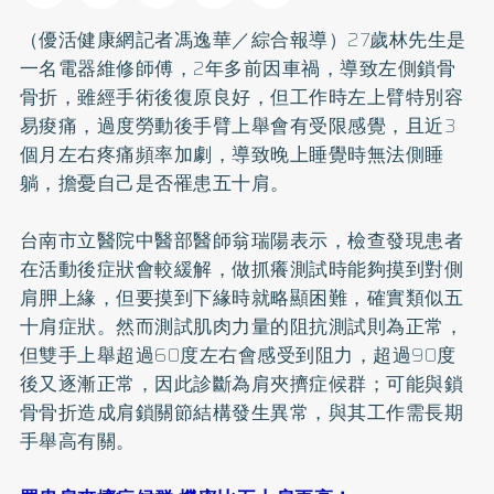
（優活健康網記者馮逸華／綜合報導）27歲林先生是
一名電器維修師傅，2年多前因車禍，導致左側鎖骨
骨折，雖經手術後復原良好，但工作時左上臂特別容
易痠痛，過度勞動後手臂上舉會有受限感覺，且近3
個月左右疼痛頻率加劇，導致晚上睡覺時無法側睡
躺，擔憂自己是否罹患
五十肩
。
台南市立醫院中醫部醫師翁瑞陽表示，檢查發現患者
在活動後症狀會較緩解，做抓癢測試時能夠摸到對側
肩胛上緣，但要摸到下緣時就略顯困難，確實類似五
十肩症狀。然而測試肌肉力量的阻抗測試則為正常，
但雙手上舉超過60度左右會感受到阻力，超過90度
後又逐漸正常，因此診斷為肩夾擠症候群；可能與鎖
骨骨折造成肩鎖關節結構發生異常，與其工作需長期
手舉高有關。