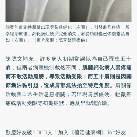
個案的肩旋轉肌腱出現雲朵狀鈣化（左圖），引發劇烈疼痛，所
幸經治療後，鈣化病灶幾乎完全消失，肩膀功能也已恢復靈活自
如（右圖）。（圖片來源：萬芳醫院提供）
陳臆文補充，許多病人初期常誤以為自己罹患五十
肩，但兩者病理機制截然不同，
肌腱鈣化病人因疼痛
而不敢活動肩膀，導致活動受限；而五十肩則是因關
節囊沾黏引起，造成肩部無法抬至特定角度。
肩關節
活動與日常生活息息相關，若出現肩膀僵硬、輕微疼
痛或活動受限等初期症狀，應及早就醫診斷。
歡慶好友破5,000人！加入
《優活健康網》line好友
，