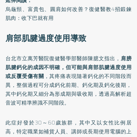
延伸閱讀：
烏龜頸、富貴包、圓肩如何改善？復健醫教4招鍛鍊
肌肉：收下巴就有用
肩部肌腱過度使用導致
台北市立萬芳醫院復健醫學部醫師陳臆文指出，
肩膀
肌腱鈣化的成因不明確，但可能與肩部肌腱過度使用
或反覆受傷有關
，其疼痛表現隨著鈣化的不同階段而
異，整個過程可分成鈣化前期、鈣化期及鈣化後期，
其中鈣化期又細分為形成期與吸收期，透過高解析超
音波可精準辨識不同階段。
此症好發於30～60歲族群，其中又以女性比例居
高，特定職業如補貨人員、講師或長期使用電腦的上