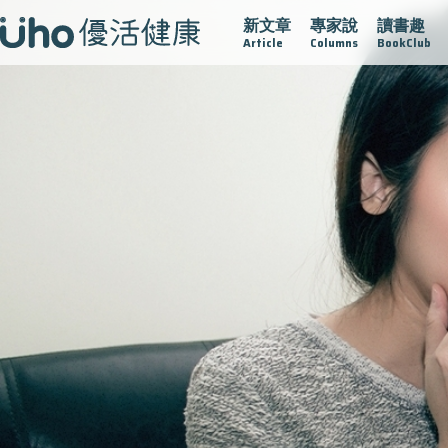
新文章
專家說
讀書趣
疫情保衛戰
再生醫學
愛的未來視
認識攝護腺肥大
Article
Columns
BookClub