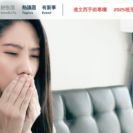
好生活
熱議題
有新事
守護骨骼健康
達文西手術專欄
2025植牙指南
漸凍不孤
GoodLife
Topics
Event