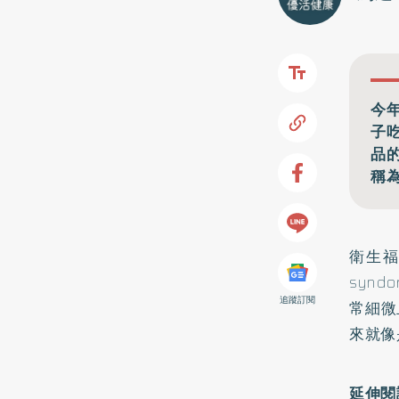
今
子
品
稱
衛生
syn
追蹤訂閱
常細微
來就像
延伸閱