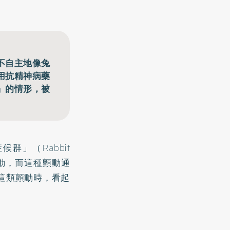
不自主地像兔
用抗精神病藥
」的情形，被
群」（Rabbit
顫動，而這種顫動通
這類顫動時，看起