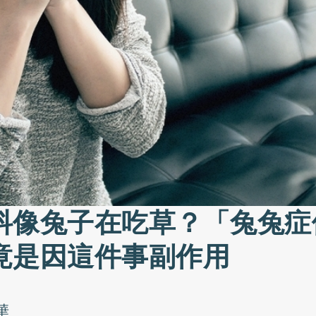
抖像兔子在吃草？「兔兔症
竟是因這件事副作用
華