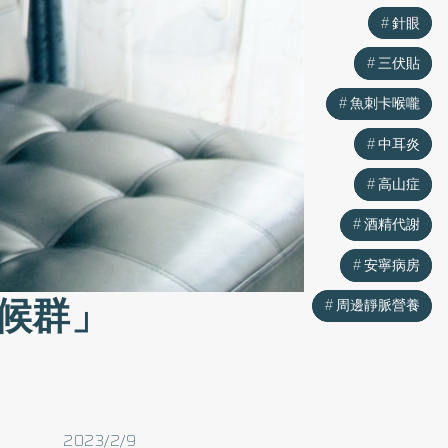
針眼
針眼
三伏貼
三伏貼
魚刺卡喉嚨
魚刺卡喉嚨
中耳炎
中耳炎
高山症
高山症
酒精代謝
酒精代謝
安寧病房
安寧病房
候群」
周邊靜脈營養
周邊靜脈營養
2023/2/9