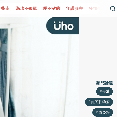
單
愛不沾黏
守護腺在
疫情保衛戰
再生醫學
愛的未
熱門話題
熱門話題
毒油
毒油
紅斑性狼瘡
紅斑性狼瘡
奇亞籽
奇亞籽