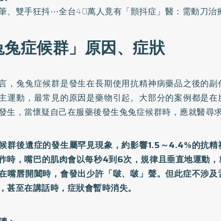
筆、雙手狂抖⋯全台40萬人竟有「顫抖症」醫：需動刀治
兔兔症候群」原因、症狀
言，兔兔症候群是發生在長期使用抗精神病藥品之後的副
主運動，最常見的原因是藥物引起。大部分的案例都是在
發生，當懷疑自己在服藥後發生兔兔症候群時，應就醫尋
候群後遺症的發生屬罕見現象，約影響1.5～4.4%的抗
作時，嘴巴的肌肉會以每秒4到6次，規律且垂直地運動，
在嘴唇開闔時，會發出少許「啵、啵」聲。但此症不涉及
，甚至在講話時，症狀會暫時消失。