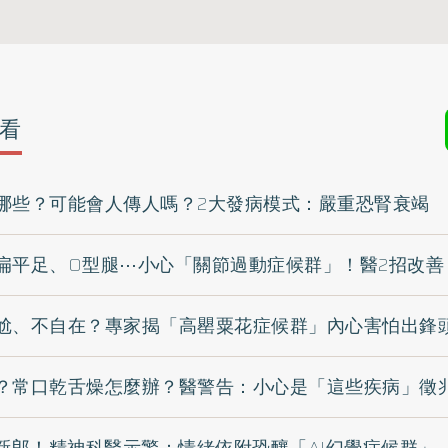
看
哪些？可能會人傳人嗎？2大發病模式：嚴重恐腎衰竭
扁平足、O型腿⋯小心「關節過動症候群」！醫2招改善
尬、不自在？專家揭「高罌粟花症候群」內心害怕出鋒
？常口乾舌燥怎麼辦？醫警告：小心是「這些疾病」徵