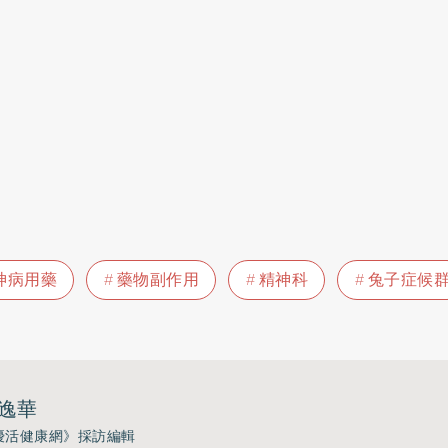
神病用藥
藥物副作用
精神科
兔子症候
逸華
優活健康網》採訪編輯