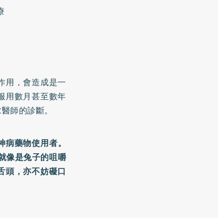
療
作用，會造成是一
服用數月甚至數年
求醫師的診斷。
精神病藥物使用者。
就像是兔子的咀嚼
舌頭，亦不妨礙口