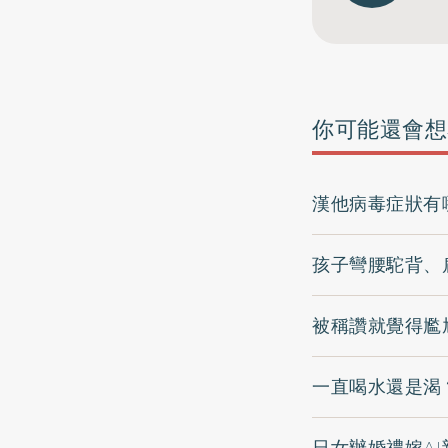
你可能還會想
漢他病毒症狀有
孩子彎腰駝背、
被稱讚就覺得尷
一直喝水還是渴