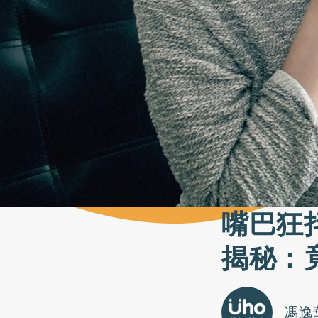
嘴巴狂
揭秘：
馮逸