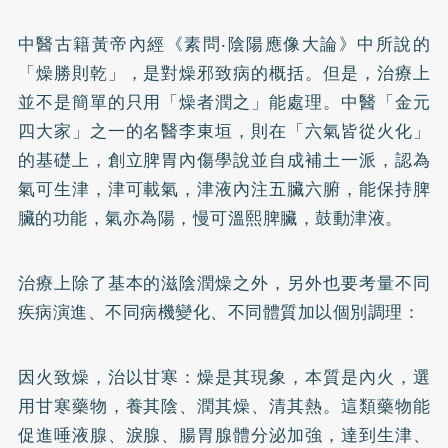
中醫古籍黃帝內經《素問‧陰陽應像大論》中所說的
「燥勝則乾」，是對燥邪致病的概括。但是，治療上
並不是簡單的只用「燥者潤之」能處理。中醫「金元
四大家」之一的名醫李東垣，則在「六氣皆從火化」
的基礎上，創立脾胃內傷學說並自成補土一派，認為
氣可生津，津可載氣，津液內注五臟六腑，能保持脾
臟的功能，氣亦為陽，慢可溫熙脾臟，鼓動津液。
治療上除了基本的滋陰潤燥之外，另外也要考量不同
疾病演進、不同病機變化、不同體質加以個別調理：
因火致燥，治以甘寒：燥是其現象，本質是內火，選
用甘寒藥物，養其陰、潤其燥、清其熱。這類藥物能
促進唾液腺、淚腺、腸胃腺體分泌加強，達到生津、