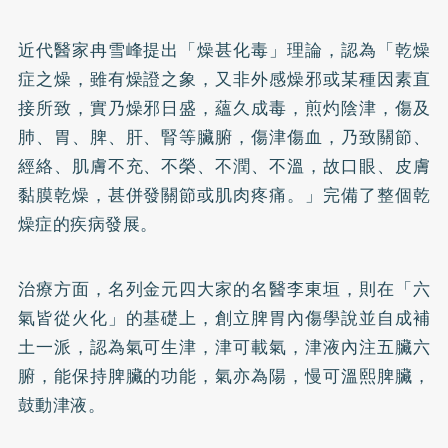
近代醫家冉雪峰提出「燥甚化毒」理論，認為「乾燥
症之燥，雖有燥證之象，又非外感燥邪或某種因素直
接所致，實乃燥邪日盛，蘊久成毒，煎灼陰津，傷及
肺、胃、脾、肝、腎等臟腑，傷津傷血，乃致關節、
經絡、肌膚不充、不榮、不潤、不溫，故口眼、皮膚
黏膜乾燥，甚併發關節或肌肉疼痛。」完備了整個乾
燥症的疾病發展。
治療方面，名列金元四大家的名醫李東垣，則在「六
氣皆從火化」的基礎上，創立脾胃內傷學說並自成補
土一派，認為氣可生津，津可載氣，津液內注五臟六
腑，能保持脾臟的功能，氣亦為陽，慢可溫熙脾臟，
鼓動津液。