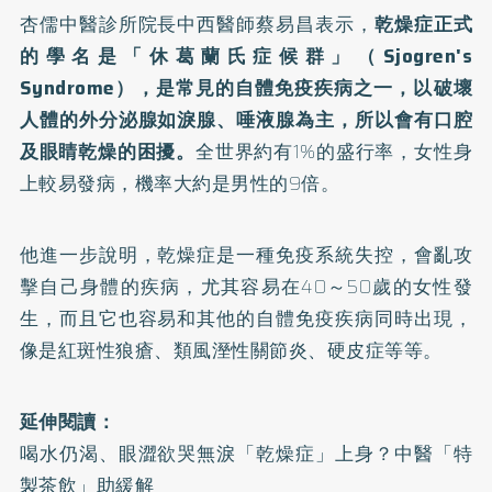
杏儒中醫診所院長中西醫師蔡易昌表示，
乾燥症正式
的學名是「休葛蘭氏症候群」（Sjogren's
Syndrome），是常見的自體免疫疾病之一，以破壞
人體的外分泌腺如淚腺、唾液腺為主，所以會有口腔
及眼睛乾燥的困擾。
全世界約有1%的盛行率，女性身
上較易發病，機率大約是男性的9倍。
他進一步說明，乾燥症是一種免疫系統失控，會亂攻
擊自己身體的疾病，尤其容易在40～50歲的女性發
生，而且它也容易和其他的自體免疫疾病同時出現，
像是紅斑性狼瘡、類風溼性關節炎、硬皮症等等。
延伸閱讀：
喝水仍渴、眼澀欲哭無淚「乾燥症」上身？中醫「特
製茶飲」助緩解