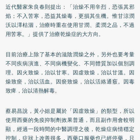
近代醫家朱良春則提出：「治燥不用辛烈，恐張其邪
焰；不入苦寒，恐益其燥毒，更損其生機。惟甘涼潤
沃以澤枯涸，治療時重在使用甘潤、柔潤之品，不過
用苦寒。」提供了治療乾燥症的大方向。
目前治療上除了基本的滋陰潤燥之外，另外也要考量
不同疾病演進、不同病機變化、不同體質加以個別調
理。因火致燥，治以甘寒。因虛致燥，治以甘溫。因
燥致瘀，治以活血。因瘀致燥，治以活絡通竅。因毒
致痺，治以清熱解毒。
蔡易昌說，黃小姐是屬於「因虛致燥」的類型，所以
使用西藥的免疫抑制劑效果普通，而且副作用會較明
顯，經過一段時間的中醫調理之後，乾燥症病情穩定
控制，症狀上改善很多，西藥口服藥也已經停藥，只