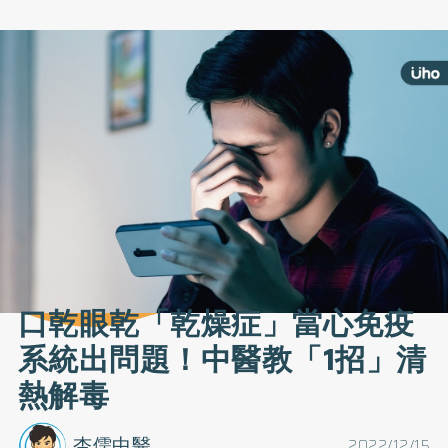
口乾眼乾「乾燥症」當心免疫
系統出問題！中醫教「1招」清
熱解毒
杏儒中醫
2022/12/15