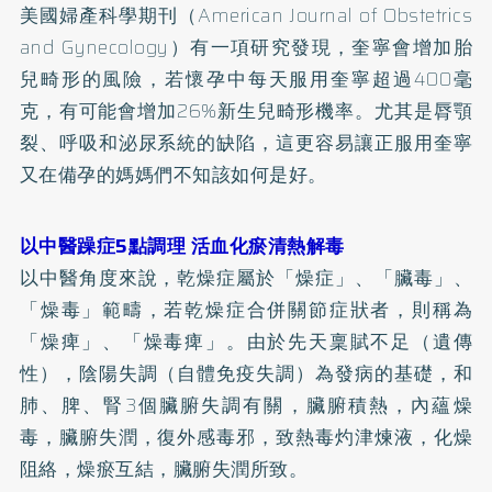
美國婦產科學期刊（American Journal of Obstetrics
and Gynecology）有一項研究發現，奎寧會增加胎
兒畸形的風險，若懷孕中每天服用奎寧超過400毫
克，有可能會增加26%新生兒畸形機率。尤其是脣顎
裂、呼吸和泌尿系統的缺陷，這更容易讓正服用奎寧
又在備孕的媽媽們不知該如何是好。
以中醫躁症5點調理 活血化瘀清熱解毒
以中醫角度來說，乾燥症屬於「燥症」、「臟毒」、
「燥毒」範疇，若乾燥症合併關節症狀者，則稱為
「燥痺」、「燥毒痺」。由於先天稟賦不足（遺傳
性），陰陽失調（自體免疫失調）為發病的基礎，和
肺、脾、腎3個臟腑失調有關，臟腑積熱，內蘊燥
毒，臟腑失潤，復外感毒邪，致熱毒灼津煉液，化燥
阻絡，燥瘀互結，臟腑失潤所致。