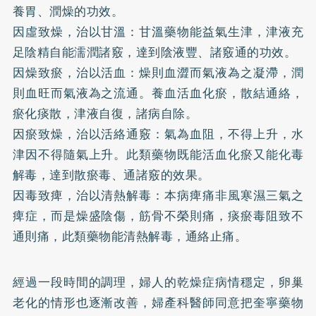
養胃、潤燥的功效。
因虛致燥，治以甘溫：甘溫藥物能益氣生津，津液充
足陰精自能濡潤諸竅，達到陰液豐、諸竅通的功效。
因燥致瘀，治以活血：燥則血澀而氣液為之凝滯，潤
則血旺而氣液為之流通。養血活血化瘀，散結通絡，
瘀化痰散，津液自復，諸病自除。
因瘀致燥，治以活絡通竅：氣為血阻，不得上升，水
津因不得隨氣上升。此類藥物既能活血化瘀又能化毒
解毒，達到散瘀毒、通諸竅的效果。
因毒致痺，治以清熱解毒：本病痺痛非風寒濕三氣之
痺症，而是燥盛陰傷，筋骨不榮則痛，痰瘀毒阻致不
通則痛，此類藥物能清熱解毒，通絡止痛。
經過一段時間的調理，婦人的乾燥症病情穩定，卵巢
老化的情形也逐漸改善，婦產科醫師同意把奎寧藥物