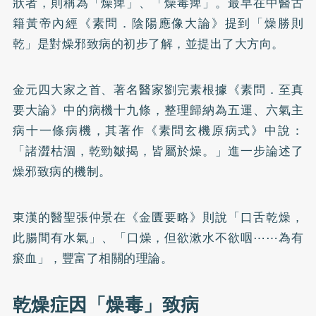
狀者，則稱為「燥痺」、「燥毒痺」。最早在中醫古
籍黃帝內經《素問．陰陽應像大論》提到「燥勝則
乾」是對燥邪致病的初步了解，並提出了大方向。
金元四大家之首、著名醫家劉完素根據《素問．至真
要大論》中的病機十九條，整理歸納為五運、六氣主
病十一條病機，其著作《素問玄機原病式》中說：
「諸澀枯涸，乾勁皺揭，皆屬於燥。」進一步論述了
燥邪致病的機制。
東漢的醫聖張仲景在《金匱要略》則說「口舌乾燥，
此腸間有水氣」、「口燥，但欲漱水不欲咽⋯⋯為有
瘀血」，豐富了相關的理論。
乾燥症因「燥毒」致病