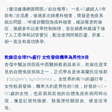
（優活健康網新聞部／綜合報導） 一名40歲婦人8年
前有2次流產，做過多次婦產科檢查，懷疑是免疫系
統出問題，1年後於醫院免疫科檢查，確診罹患乾燥
症，後續多年以奎寧控制病情，並在婦產科建議下做
了人工受孕和試管嬰兒，配合使用阿斯匹靈、肝素，
卻一直沒有成功懷孕。
乾燥症全球1%盛行 女性發病機率為男性9倍
杏儒中醫診所院長中西醫師蔡易昌表示，乾燥症是常
見的自體免疫疾病之一，正式學名是休葛蘭氏症候群
（Sjögren's syndrome）。全世界約有1%的盛行率，
女性較易發病，機率大約是男性的9倍，好發於40～
50歲的女性，也容易與其他的自體免疫疾病同時出
現，像是紅斑性狼瘡、
類風溼性關節炎
、硬皮症等
等。