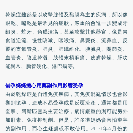
乾燥症雖然是以攻擊腺體及黏膜為主的疾病，所以像
眼乾、嘴乾是最常見的症狀，嚴重的會進一步變成牙
齦炎、
蛀牙
、角膜潰瘍，甚至攻擊其他器官，像是胃
食道逆流、慢性咳嗽、咽喉痛、
鼻竇炎
、流鼻血、反
覆的支氣管炎、肺炎、肺纖維化、胰臟炎、關節炎、
血管炎、陰道乾澀、肢體末梢麻痛、皮膚乾燥、肝功
能異常、膽管硬化、淋巴瘤等。
備孕媽媽擔心用藥副作用影響受孕
由於乾燥症是自體免疫疾病，其免疫混亂情形也會影
響到懷孕，造成不易受孕或是反覆流產，通常都是用
奎寧、阿斯匹靈為主要治療，病情嚴重的則可能另外
加肝素、免疫抑制劑。但是，許多準媽媽會害怕奎寧
的副作用，而心生疑慮或不敢使用。2021年4月份的