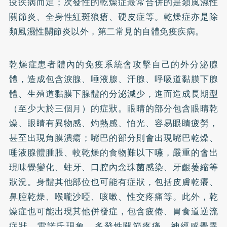
疫疾病而定；次發性的乾燥症最常合併的是類風濕性
關節炎、全身性紅斑狼瘡、硬皮症等。乾燥症亦是除
類風濕性關節炎以外，第二常見的自體免疫疾病。
乾燥症患者體內的免疫系統會攻擊自己的外分泌腺
體，造成包含淚腺、唾液腺、汗腺、呼吸道黏膜下腺
體、生殖道黏膜下腺體的分泌減少，進而造成長期型
（至少大於三個月）的症狀。眼睛的部分包含眼睛乾
燥、眼睛有異物感、灼熱感、怕光、容易眼睛疲勞，
甚至出現角膜潰瘍；嘴巴的部分則會出現嘴巴乾燥、
唾液腺體腫脹、較乾燥的食物難以下嚥，嚴重的會出
現味覺變化、
蛀牙
、口腔內念珠菌感染、牙齦萎縮等
狀況。身體其他部位也可能有症狀，包括皮膚乾癢、
鼻腔乾燥、喉嚨沙啞、咳嗽、性交疼痛等。此外，乾
燥症也可能出現其他併發症，包含疲倦、胃食道逆流
症狀、雷諾氏現象、多發性關節疼痛、神經感覺異