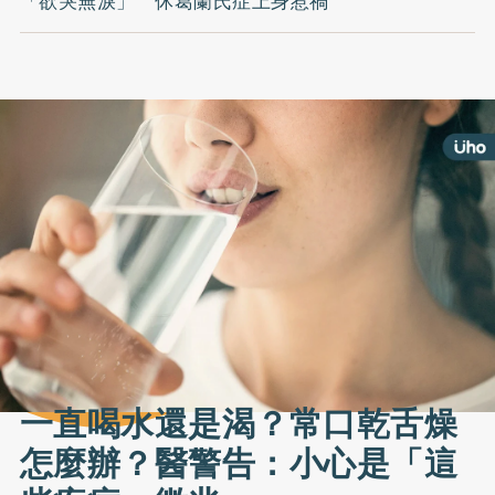
「欲哭無淚」 休葛蘭氏症上身惹禍
一直喝水還是渴？常口乾舌燥
怎麼辦？醫警告：小心是「這