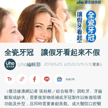
全瓷牙冠 讓假牙看起來不假
Uho編輯部
2019/5/25（2022/3/15 5:10更新）
追蹤訂閱
（優活健康網記者 張桂榕／綜合報導）因
蛀牙
、牙齒
斷裂或缺失，需要復形物填補或牙冠製作以恢復咀嚼
功能及外型，且同時需要兼顧美觀。成大醫院口腔醫