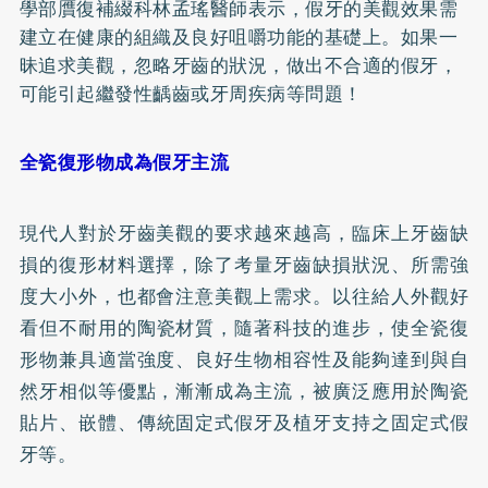
學部贋復補綴科林孟瑤醫師表示，
假牙
的美觀效果需
建立在健康的組織及良好咀嚼功能的基礎上。如果一
昧追求美觀，忽略牙齒的狀況，做出不合適的假牙，
可能引起繼發性齲齒或牙周疾病等問題！
全瓷復形物成為假牙主流
現代人對於牙齒美觀的要求越來越高，臨床上牙齒缺
損的復形材料選擇，除了考量牙齒缺損狀況、所需強
度大小外，也都會注意美觀上需求。以往給人外觀好
看但不耐用的
陶瓷
材質，隨著科技的進步，使全瓷復
形物兼具適當強度、良好生物相容性及能夠達到與自
然牙相似等優點，漸漸成為主流，被廣泛應用於陶瓷
貼片
、嵌體、傳統固定式假牙及
植牙
支持之固定式假
牙等。