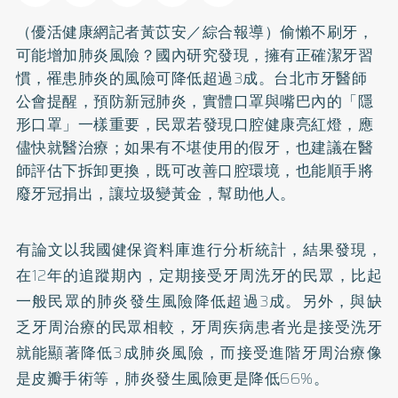
（優活健康網記者黃苡安／綜合報導）偷懶不刷牙，
可能增加肺炎風險？國內研究發現，擁有正確潔牙習
慣，罹患肺炎的風險可降低超過3成。台北市牙醫師
公會提醒，預防新冠肺炎，實體口罩與嘴巴內的「隱
形口罩」一樣重要，民眾若發現口腔健康亮紅燈，應
儘快就醫治療；如果有不堪使用的
假牙
，也建議在醫
師評估下拆卸更換，既可改善口腔環境，也能順手將
廢牙冠捐出，讓垃圾變黃金，幫助他人。
有論文以我國健保資料庫進行分析統計，結果發現，
在12年的追蹤期內，定期接受牙周洗牙的民眾，比起
一般民眾的肺炎發生風險降低超過3成。另外，與缺
乏牙周治療的民眾相較，牙周疾病患者光是接受洗牙
就能顯著降低3成肺炎風險，而接受進階牙周治療像
是皮瓣手術等，肺炎發生風險更是降低66%。