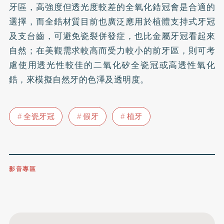
牙區，高強度但透光度較差的全氧化鋯冠會是合適的
選擇，而全鋯材質目前也廣泛應用於植體支持式牙冠
及支台齒，可避免瓷裂併發症，也比金屬牙冠看起來
自然；在美觀需求較高而受力較小的前牙區，則可考
慮使用透光性較佳的二氧化矽全瓷冠或高透性氧化
鋯，來模擬自然牙的色澤及透明度。
全瓷牙冠
假牙
植牙
影音專區
0809-091-257
立即撥打服務專線
開啟聲音