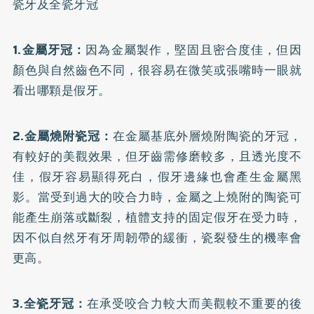
瓷牙
及
全瓷牙冠
1.金屬牙冠：
因為金屬製作，堅固且密合度佳，但因
顏色與自然齒色不同，很容易在微笑或張嘴時一眼就
看出哪顆是假牙。
2.金屬燒附瓷冠：
在金屬基底外層燒附陶瓷的牙冠，
有較好的美觀效果，但牙齒需修磨較多，且透光度不
佳，假牙容易顯得死白，假牙邊緣也會產生金屬黑
影。當受到過大的咬合力時，金屬之上燒附的陶瓷可
能產生崩落或斷裂，植體支持的固定假牙在受力時，
因不似自然牙有牙周韌帶的緩衝，瓷裂發生的機率會
更高。
3.全瓷牙冠：
在承受咬合力較大而美觀較不重要的後