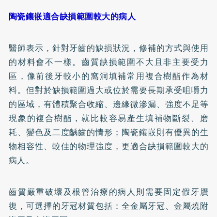
陶瓷鑲嵌適合缺損範圍較大的病人
醫師表示，針對牙齒的缺損狀況，修補的方式與使用
的材料會不一樣。齒質缺損範圍不大且非主要受力
區，像前後牙較小的窩洞填補常用複合樹酯作為材
料。但對於缺損範圍過大或位於需要長期承受咀嚼力
的區域，有體積聚合收縮、邊緣微滲漏、強度不足等
現象的複合樹酯，就比較容易產生填補物斷裂、磨
耗、變色及二度齲齒的情形；陶瓷鑲嵌則有優異的生
物相容性、較佳的物理強度，更適合缺損範圍較大的
病人。
齒質嚴重破壞及根管治療的病人則需要固定假牙贋
復，可選擇的牙冠材質包括：全金屬牙冠、金屬燒附