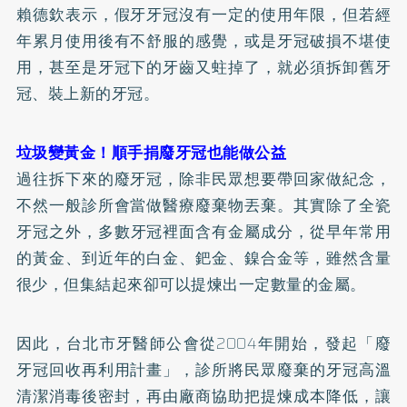
賴德欽表示，假牙牙冠沒有一定的使用年限，但若經
年累月使用後有不舒服的感覺，或是牙冠破損不堪使
用，甚至是牙冠下的牙齒又蛀掉了，就必須拆卸舊牙
冠、裝上新的牙冠。
垃圾變黃金！順手捐廢牙冠也能做公益
過往拆下來的廢牙冠，除非民眾想要帶回家做紀念，
不然一般診所會當做醫療廢棄物丟棄。其實除了全
瓷
牙
冠之外，多數牙冠裡面含有金屬成分，從早年常用
的黃金、到近年的白金、鈀金、鎳合金等，雖然含量
很少，但集結起來卻可以提煉出一定數量的金屬。
因此，台北市牙醫師公會從2004年開始，發起「廢
牙冠回收再利用計畫」，診所將民眾廢棄的牙冠高溫
清潔消毒後密封，再由廠商協助把提煉成本降低，讓