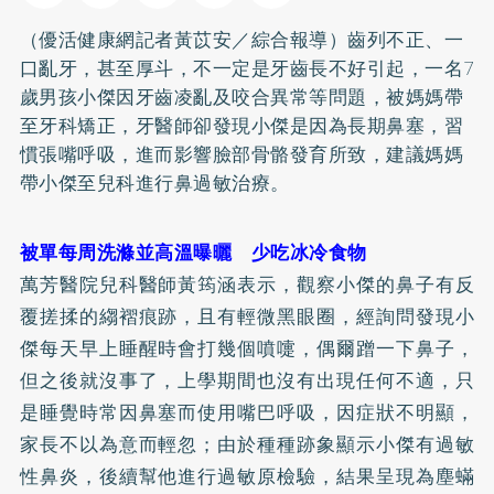
（優活健康網記者黃苡安／綜合報導）齒列不正、一
口亂牙，甚至厚斗，不一定是牙齒長不好引起，一名7
歲男孩小傑因牙齒凌亂及咬合異常等問題，被媽媽帶
至牙科
矯正
，牙醫師卻發現小傑是因為長期鼻塞，習
慣張嘴呼吸，進而影響臉部骨骼發育所致，建議媽媽
帶小傑至兒科進行鼻過敏治療。
被單每周洗滌並高溫曝曬 少吃冰冷食物
萬芳醫院兒科醫師黃筠涵表示，觀察小傑的鼻子有反
覆搓揉的縐褶痕跡，且有輕微黑眼圈，經詢問發現小
傑每天早上睡醒時會打幾個噴嚏，偶爾蹭一下鼻子，
但之後就沒事了，上學期間也沒有出現任何不適，只
是睡覺時常因鼻塞而使用嘴巴呼吸，因症狀不明顯，
家長不以為意而輕忽；由於種種跡象顯示小傑有過敏
性鼻炎，後續幫他進行過敏原檢驗，結果呈現為塵蟎