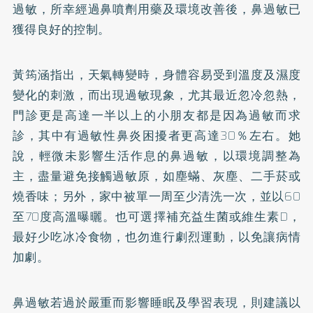
過敏，所幸經過鼻噴劑用藥及環境改善後，鼻過敏已
獲得良好的控制。
黃筠涵指出，天氣轉變時，身體容易受到溫度及濕度
變化的刺激，而出現過敏現象，尤其最近忽冷忽熱，
門診更是高達一半以上的小朋友都是因為過敏而求
診，其中有過敏性鼻炎困擾者更高達30％左右。她
說，輕微未影響生活作息的鼻過敏，以環境調整為
主，盡量避免接觸過敏原，如塵蟎、灰塵、二手菸或
燒香味；另外，家中被單一周至少清洗一次，並以60
至70度高溫曝曬。也可選擇補充
益生菌
或
維生素D
，
最好少吃冰冷食物，也勿進行劇烈運動，以免讓病情
加劇。
鼻過敏若過於嚴重而影響睡眠及學習表現，則建議以