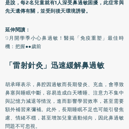
是說，每2名兒童就有1人深受鼻過敏困擾，此症常與
先天遺傳有關，並受到後天環境誘發。
延伸閱讀：
9月開學季小心鼻過敏！醫揭「免疫重塑」最佳時
機：把握●●歲前
「雷射針灸」迅速緩解鼻過敏
胡承暉表示，鼻腔因過敏而長期發炎、充血，會導致
鼻塞與睡眠中斷，容易造成白天嗜睡、注意力不集中
與記憶力減退等情況，進而影響學習效率，甚至需要
額外補習來彌補。此外，長期睡眠不足也可能引發焦
慮、情緒不穩，甚至增加兒童過動傾向，因此鼻過敏
問題不可忽視。