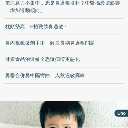
孩注意力不集中，恐是鼻過敏引起？中醫揭最壞影響
「增加過動傾向」
枕頭墊高 8招戰勝鼻過敏！
鼻內視鏡微創手術 解決長期鼻過敏問題
健康食品治過敏？恐讓病情更惡化
鼻塞合併鼻中隔彎曲 入秋過敏高峰