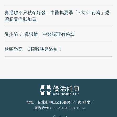
鼻過敏不只秋冬好發！中醫揭夏季「3大NG行為」恐
讓腸胃症狀加重
兒少逾1/3鼻過敏 中醫調理有秘訣
枕頭墊高 8招戰勝鼻過敏！
地址：台北市中山區長春路328號7樓之2
廣告合作：
service@uho.com.tw