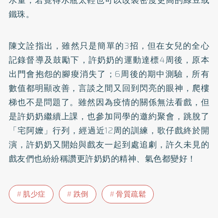
鐵珠。
陳文詮指出，雖然只是簡單的3招，但在女兒的全心
記錄督導及鼓勵下，許奶奶的運動達標4周後，原本
出門會抱怨的腳痠消失了；6周後的期中測驗，所有
數值都明顯改善，言談之間又回到閃亮的眼神，爬樓
梯也不是問題了。雖然因為疫情的關係無法看戲，但
是許奶奶繼續上課，也參加同學的邀約聚會，跳脫了
「宅阿嬤」行列，經過近12周的訓練，歌仔戲終於開
演，許奶奶又開始與戲友一起到處追劇，許久未見的
戲友們也紛紛稱讚更許奶奶的精神、氣色都變好！
肌少症
跌倒
骨質疏鬆