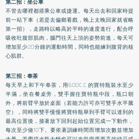
第二招：坐公車
不管去哪裡都搭乘公車或捷運。每天出去和回家時提
前一站下車（若是去偏鄉看戲，晚上太晚回家就省略
第一招），走路時以略高於平時的速度進行，配合呼
吸收吐腹部肌肉，腦門往天上頂的姿勢前進，每天可
增加至少20分鐘的運動時間，同時也能練到腹背的核
心肌群。
第三招：奉茶
每天早上和下午奉茶，用600C.C.的寶特瓶裝水至少
半滿，坐在餐桌旁，雙手握住寶特瓶中段，瓶口朝
外，將前臂平放於桌面（若能力許可亦可雙手水平騰
空），同時將雙手慢慢將寶特瓶舉到手臂可以達到的
最高位置後，接著放下回到起始位置完成一下動作，
每次至少做10下。要依著訓練時間而增加次數並增加
水量，若覺得水瓶太輕也可以改裝密度更高的綠豆或