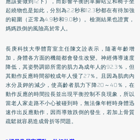
應該要做到12下），而影響平衡的單腳站立和椅子坐
起繞物也是如此，分別為2.2秒和12.3秒都在有待加強
的範圍（正常為4.9秒和9.0秒）。檢測結果也證實，
媽媽跌倒的風險高於常人。
長庚科技大學體育室主任陳文詮表示，隨著年齡增
加，身體各方面的機能都會發生改變。神經傳導速度
降低，其姿勢調節所需的肌力為成年人的92.3％，但
其動作反應時間卻較成年人慢了27％。且因為肌肉內
水分及鉀的減少，使高齡者肌力下降20～40％，在
動作反應的時間拉長並出現平衡控制不良現象，所以
當老人家走路不小心被碰到時，無法像年輕時身體迅
速作出反應動作，因而導致跌倒的發生，若加上骨質
疏鬆就容易造成骨折等問題。