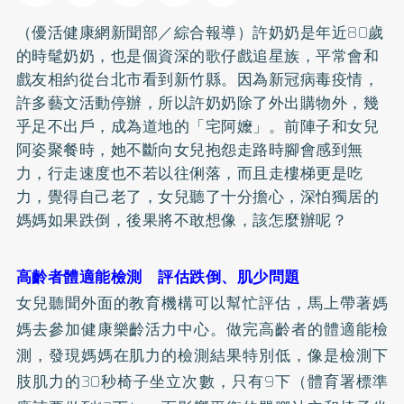
（優活健康網新聞部／綜合報導）許奶奶是年近80歲
的時髦奶奶，也是個資深的歌仔戲追星族，平常會和
戲友相約從台北市看到新竹縣。因為新冠病毒疫情，
許多藝文活動停辦，所以許奶奶除了外出購物外，幾
乎足不出戶，成為道地的「宅阿嬤」。前陣子和女兒
阿姿聚餐時，她不斷向女兒抱怨走路時腳會感到無
力，行走速度也不若以往俐落，而且走樓梯更是吃
力，覺得自己老了，女兒聽了十分擔心，深怕獨居的
媽媽如果跌倒，後果將不敢想像，該怎麼辦呢？
高齡者體適能檢測 評估跌倒、肌少問題
女兒聽聞外面的教育機構可以幫忙評估，馬上帶著媽
媽去參加健康樂齡活力中心。做完高齡者的體適能檢
測，發現媽媽在肌力的檢測結果特別低，像是檢測下
肢肌力的30秒椅子坐立次數，只有9下（體育署標準