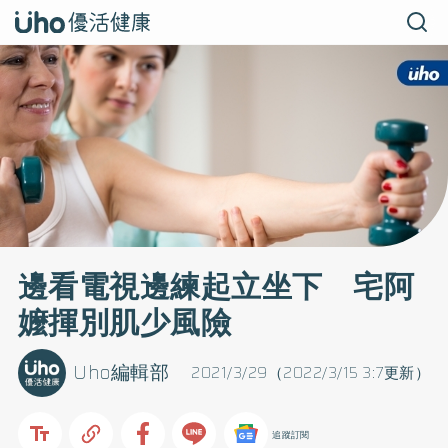
邊看電視邊練起立坐下 宅阿
嬤揮別肌少風險
Uho編輯部
2021/3/29（2022/3/15 3:7更新）
追蹤訂閱