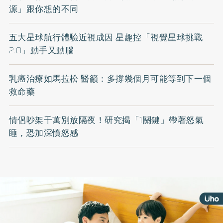
源」跟你想的不同
五大星球航行體驗近視成因 星趣控「視覺星球挑戰
2.0」動手又動腦
乳癌治療如馬拉松 醫籲：多撐幾個月可能等到下一個
救命藥
情侶吵架千萬別放隔夜！研究揭「1關鍵」帶著怒氣
睡，恐加深憤怒感