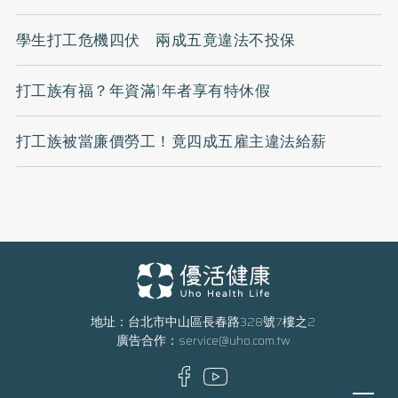
學生打工危機四伏 兩成五竟違法不投保
打工族有福？年資滿1年者享有特休假
打工族被當廉價勞工！竟四成五雇主違法給薪
地址：台北市中山區長春路328號7樓之2
廣告合作：
service@uho.com.tw