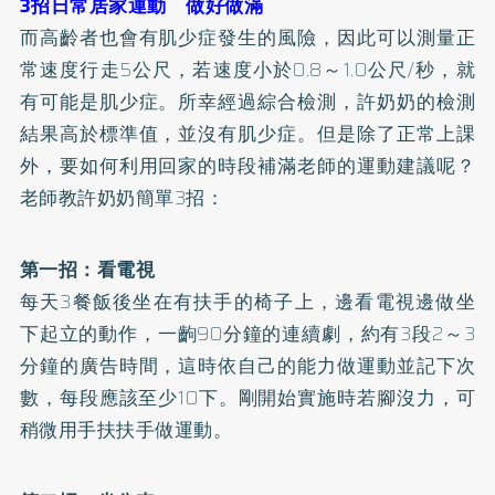
3招日常居家運動 做好做滿
而高齡者也會有肌少症發生的風險，因此可以測量正
常速度行走5公尺，若速度小於0.8～1.0公尺/秒，就
有可能是肌少症。所幸經過綜合檢測，許奶奶的檢測
結果高於標準值，並沒有肌少症。但是除了正常上課
外，要如何利用回家的時段補滿老師的運動建議呢？
老師教許奶奶簡單3招：
第一招：看電視
每天3餐飯後坐在有扶手的椅子上，邊看電視邊做坐
下起立的動作，一齣90分鐘的連續劇，約有3段2～3
分鐘的廣告時間，這時依自己的能力做運動並記下次
數，每段應該至少10下。剛開始實施時若腳沒力，可
稍微用手扶扶手做運動。