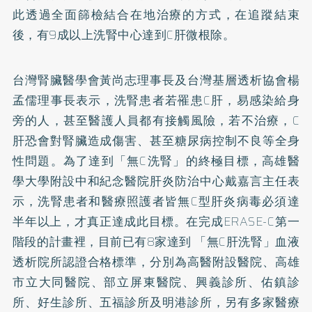
此透過全面篩檢結合在地治療的方式，在追蹤結束
後，有9成以上洗腎中心達到C肝微根除。
台灣腎臟醫學會黃尚志理事長及台灣基層透析協會楊
孟儒理事長表示，洗腎患者若罹患C肝，易感染給身
旁的人，甚至醫護人員都有接觸風險，若不治療，C
肝恐會對腎臟造成傷害、甚至
糖尿病
控制不良等全身
性問題。為了達到「無C洗腎」的終極目標，高雄醫
學大學附設中和紀念醫院肝炎防治中心戴嘉言主任表
示，洗腎患者和醫療照護者皆無C型肝炎病毒必須達
半年以上，才真正達成此目標。在完成ERASE-C第一
階段的計畫裡，目前已有8家達到 「無C肝洗腎」血液
透析院所認證合格標準，分別為高醫附設醫院、高雄
市立大同醫院、部立屏東醫院、興義診所、佑鎮診
所、好生診所、五福診所及明港診所，另有多家醫療