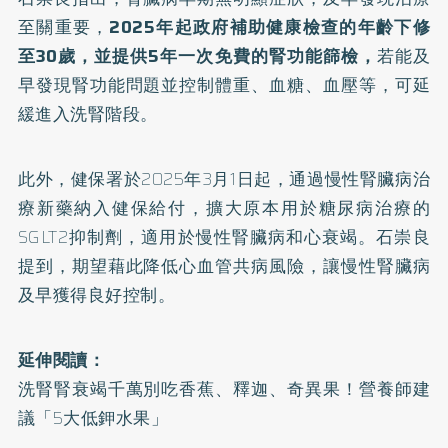
至關重要，
2025年起政府補助健康檢查的年齡下修
至30歲，並提供5年一次免費的腎功能篩檢，
若能及
早發現腎功能問題並控制體重、血糖、血壓等，可延
緩進入洗腎階段。
此外，健保署於2025年3月1日起，通過慢性腎臟病治
療新藥納入健保給付，擴大原本用於
糖尿病
治療的
SGLT2抑制劑，適用於慢性腎臟病和心衰竭。石崇良
提到，期望藉此降低心血管共病風險，讓慢性腎臟病
及早獲得良好控制。
延伸閱讀：
洗腎腎衰竭千萬別吃香蕉、釋迦、奇異果！營養師建
議「5大低鉀水果」