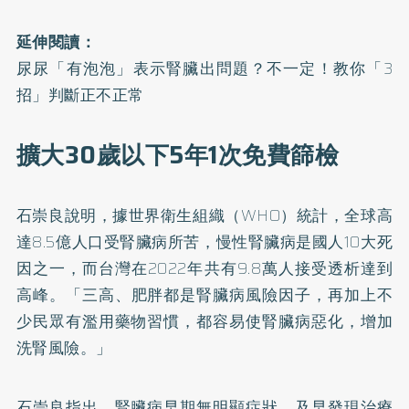
延伸閱讀：
尿尿「有泡泡」表示腎臟出問題？不一定！教你「3
招」判斷正不正常
擴大30歲以下5年1次免費篩檢
石崇良說明，據世界衛生組織（WHO）統計，全球高
達8.5億人口受腎臟病所苦，慢性腎臟病是國人10大死
因之一，而台灣在2022年共有9.8萬人接受透析達到
高峰。「三高、
肥胖
都是腎臟病風險因子，再加上不
少民眾有濫用藥物習慣，都容易使腎臟病惡化，增加
洗腎風險。」
石崇良指出，腎臟病早期無明顯症狀，及早發現治療