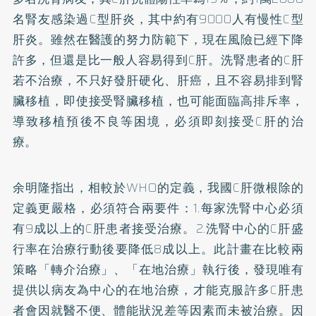
名腎友感染過C型肝炎，其中約有9000人有慢性C型
肝炎。雖然在醫護的努力防範下，現在風險已經下降
許多，但還是比一般人容易得到C肝。洗腎患者的C肝
若不治療，不只好發肝硬化、肝癌，且不容易排到腎
臟移植，即使接受腎臟移植，也可能面臨高排斥率，
導致移植預後不良等困境，必須即刻接受C肝的治
療。
余明隆指出，相較於WHO的定義，我國C肝微根除的
定義更嚴格，必須符合兩要件：1.每家洗腎中心必須
有9成以上的C肝患者接受治療。2.洗腎中心的C肝盛
行率在治療行動後要降低8成以上。此計畫在比較兩
策略「轉介治療」、「在地治療」執行後，發現唯有
提供以病友為中心的在地治療，才能克服許多C肝患
者會因就醫不便、體能狀況差等因素而未被治療。因