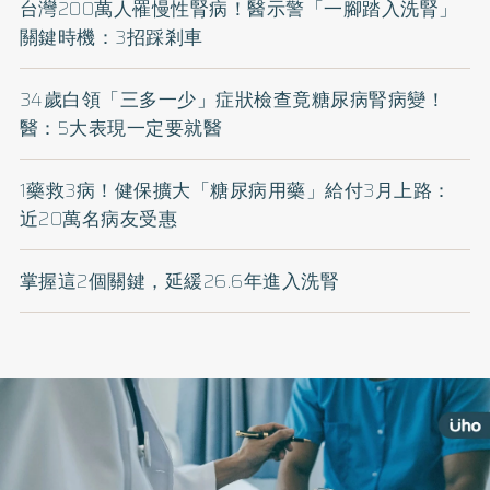
台灣200萬人罹慢性腎病！醫示警「一腳踏入洗腎」
關鍵時機：3招踩剎車
34歲白領「三多一少」症狀檢查竟糖尿病腎病變！
醫：5大表現一定要就醫
1藥救3病！健保擴大「糖尿病用藥」給付3月上路：
近20萬名病友受惠
掌握這2個關鍵，延緩26.6年進入洗腎