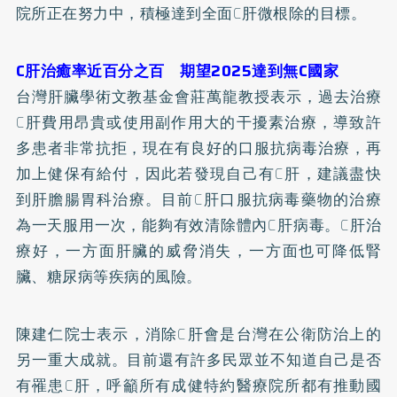
院所正在努力中，積極達到全面C肝微根除的目標。
C肝治癒率近百分之百 期望2025達到無C國家
台灣肝臟學術文教基金會莊萬龍教授表示，過去治療
C肝費用昂貴或使用副作用大的干擾素治療，導致許
多患者非常抗拒，現在有良好的口服抗病毒治療，再
加上健保有給付，因此若發現自己有C肝，建議盡快
到肝膽腸胃科治療。目前C肝口服抗病毒藥物的治療
為一天服用一次，能夠有效清除體內C肝病毒。
C肝治
療
好，一方面肝臟的威脅消失，一方面也可降低腎
臟、糖尿病等疾病的風險。
陳建仁院士表示，消除C肝會是台灣在公衛防治上的
另一重大成就。目前還有許多民眾並不知道自己是否
有罹患C肝，呼籲所有成健特約醫療院所都有推動國