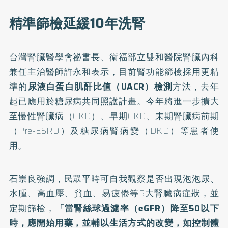
精準篩檢延緩10年洗腎
台灣腎臟醫學會祕書長、衛福部立雙和醫院腎臟內科
兼任主治醫師許永和表示，目前腎功能篩檢採用更精
準的
尿液白蛋白肌酐比值（UACR）檢測
方法，去年
起已應用於糖尿病共同照護計畫。今年將進一步擴大
至慢性腎臟病（CKD）、早期CKD、末期腎臟病前期
（Pre-ESRD）及糖尿病腎病變（DKD）等患者使
用。
石崇良強調，民眾平時可自我觀察是否出現泡泡尿、
水腫、高血壓、貧血、易疲倦等5大腎臟病症狀，並
定期篩檢，
「當腎絲球過濾率（eGFR）降至50以下
時，應開始用藥，並輔以生活方式的改變，如控制體