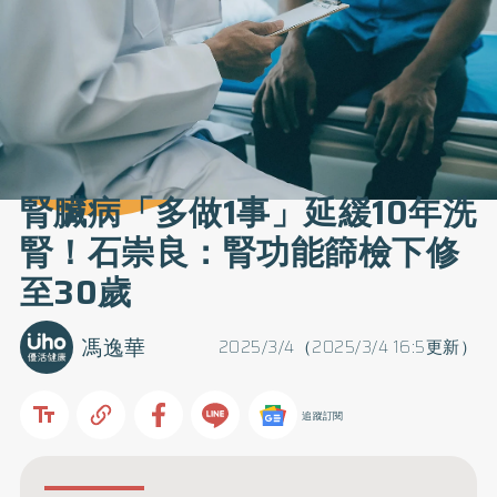
腎臟病「多做1事」延緩10年洗
腎！石崇良：腎功能篩檢下修
至30歲
馮逸華
2025/3/4（2025/3/4 16:5更新）
追蹤訂閱