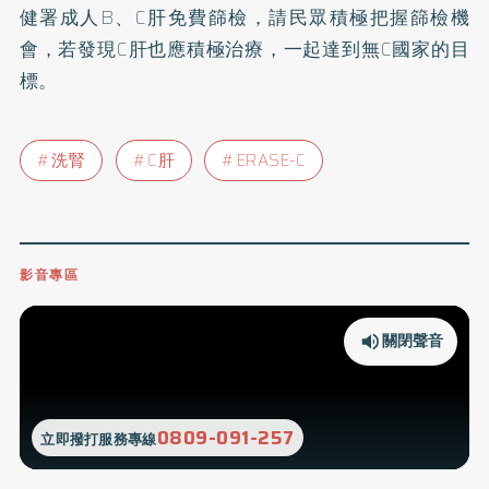
健署成人B、C肝免費篩檢，請民眾積極把握篩檢機
會，若發現C肝也應積極治療，一起達到無C國家的目
標。
洗腎
C肝
ERASE-C
影音專區
關閉聲音
0809-091-257
立即撥打服務專線