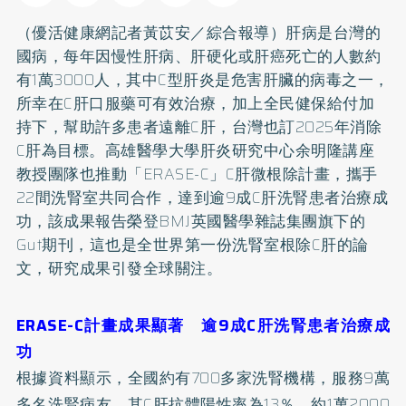
（優活健康網記者黃苡安／綜合報導）肝病是台灣的
國病，每年因慢性肝病、
肝硬化
或肝癌死亡的人數約
有1萬3000人，其中
C型肝炎
是危害肝臟的病毒之一，
所幸在C肝口服藥可有效治療，加上全民健保給付加
持下，幫助許多患者遠離C肝，台灣也訂2025年消除
C肝為目標。高雄醫學大學肝炎研究中心余明隆講座
教授團隊也推動「ERASE-C」C肝微根除計畫，攜手
22間洗腎室共同合作，達到逾9成C肝洗腎患者治療成
功，該成果報告榮登BMJ英國醫學雜誌集團旗下的
Gut期刊，這也是全世界第一份洗腎室根除C肝的論
文，研究成果引發全球關注。
ERASE-C計畫成果顯著 逾9成C肝洗腎患者治療成
功
根據資料顯示，全國約有700多家洗腎機構，服務9萬
多名洗腎病友，其C肝抗體陽性率為13％，約1萬2000