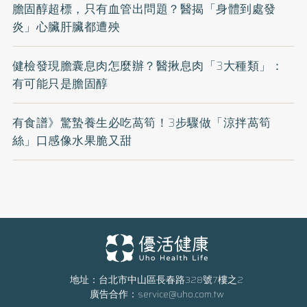
膽固醇超標，只有血管出問題？醫揭「身體到處發
炎」心臟肝臟都遭殃
健檢發現膽囊息肉怎麼辦？醫揪息肉「3大種類」：
有可能只是膽固醇
有食譜》驚蟄養生必吃萵筍！3步驟做「涼拌萵筍
絲」口感像水果脆又甜
地址：台北市中山區長春路328號7樓之2
廣告合作：
service@uho.com.tw