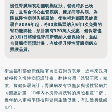
慢性腎臟病初期無明顯症狀，發現時多已晚
期，且常合併心血管疾病、糖尿病等共病。為
降低慢性病與失能風險，衛生福利部國民健康
署自2025年起，將30歲民眾納入5年1次免費的
腎功能篩檢，預計將有320萬人受惠；健保署也
於3月1日將慢性腎病新藥納入健保給付，並結
合腎臟病照護計畫，有效提升慢性腎臟病病友
照護品質。
衛生福利部健康保險署署長石崇良表示，近年來政府
積極投入慢性病照護計畫，翻轉台灣「洗腎王國」稱
號。據健保署統計，腎臟病友有或無參與慢性腎病共
同照護計畫，10年內不
洗腎
與洗腎的風險相差10倍，
近年納入更精準篩檢與健康生活促進，有助透析延緩
10年。