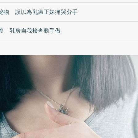
泌物 誤以為乳癌正妹痛哭分手
癌 乳房自我檢查動手做