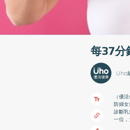
每37
Uh
（優活
防婦女
診斷
乳
一位，