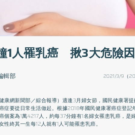
分鐘1人罹乳癌 揪3大危險
o編輯部
2021/3/9（2
健康網新聞部／綜合報導）適逢3月婦女節，國民健康署提
癌症要從日常生活做起。根據2018年國民健康署癌症登記
癌
個案為1萬4217人，約每37分鐘有1名婦女罹患乳癌，
女性終其一生每12人就有1人可能罹患乳癌。