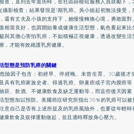
檢查，直到去年逛街時，在社區篩檢站服務人員鼓勵下，
光攝影檢查；結果發現是1期乳癌。吳小姐起初無法接受，
，還有丈夫及小孩的支持下，她慢慢轉換心境，勇敢面對
復相當良好，也因開始養成健康生活型態，氣色看起來比
籲與其擔心害怕乳癌，不如積極正視健康，透過改變生活
療，才能有效維護乳房健康。
活型態是預防乳癌的關鍵
危險因子包含：初經早、停經晚、未曾生育、30歲後才
及具有乳癌家族史者、得過乳癌、卵巢癌或子宮內膜癌等
抽菸、飲酒、不健康飲食及缺乏運動等，而這些後天因素
活型態加以預防。美國癌症研究所指出38％的乳癌可以被
注意自己是否有上述所提及的乳癌風險外，也要從年輕時
健康飲食及規律運動做起，並且適時釋放身心壓力。