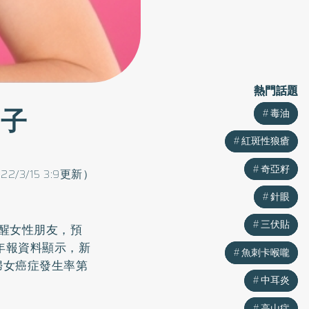
熱門話題
熱門話題
因子
毒油
毒油
紅斑性狼瘡
紅斑性狼瘡
奇亞籽
奇亞籽
022/3/15 3:9更新）
針眼
針眼
三伏貼
三伏貼
醒女性朋友，預
年報資料顯示，新
魚刺卡喉嚨
魚刺卡喉嚨
是婦女癌症發生率第
中耳炎
中耳炎
高山症
高山症