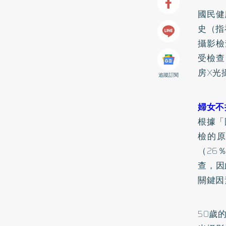
國民健
史（指
攝影檢
受檢查
房X光
追蹤訂閱
婦女不
根據「
檢的原
（26
查，因
關鍵因
50歲