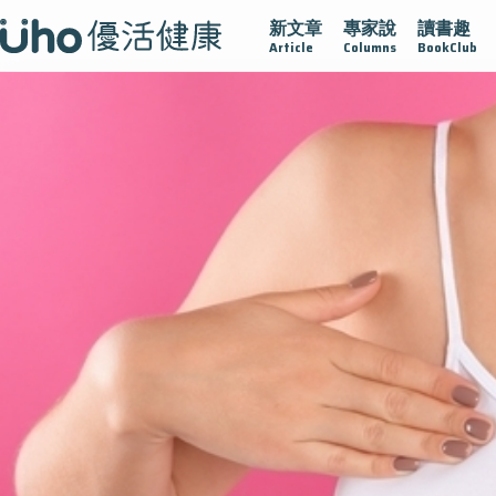
新文章
專家說
讀書趣
疫情保衛戰
再生醫學
愛的未來視
認識攝護腺肥大
Article
Columns
BookClub