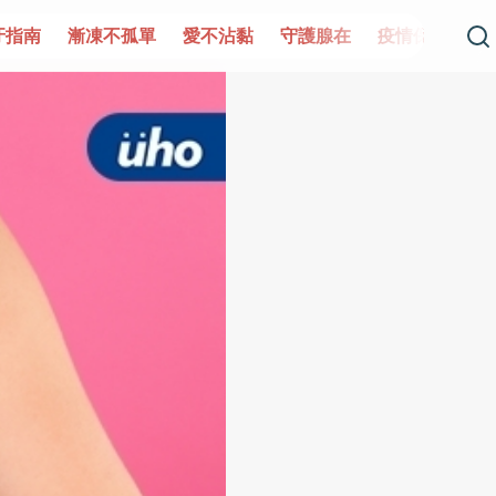
單
愛不沾黏
守護腺在
疫情保衛戰
再生醫學
愛的未