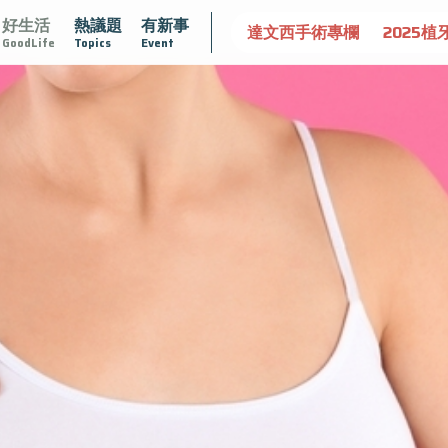
好生活
熱議題
有新事
守護骨骼健康
達文西手術專欄
2025植牙指南
漸凍不孤
GoodLife
Topics
Event