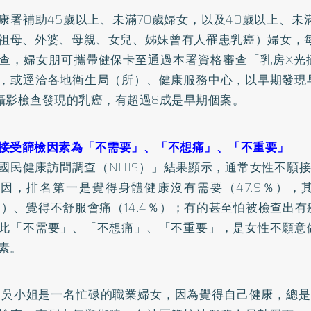
康署補助45歲以上、未滿70歲婦女，以及40歲以上、未
祖母、外婆、母親、女兒、姊妹曾有人罹患乳癌）婦女，每
查，婦女朋可攜帶健保卡至通過本署資格審查「乳房X光
，或逕洽各地衛生局（所）、健康服務中心，以早期發現
攝影檢查發現的乳癌，有超過8成是早期個案。
接受篩檢因素為「不需要」、「不想痛」、「不重要」
國民健康訪問調查（NHIS）」結果顯示，通常女性不願
因，排名第一是覺得身體健康沒有需要（47.9％），
％）、覺得不舒服會痛（14.4％）；有的甚至怕被檢查出
此「不需要」、「不想痛」、「不重要」，是女性不願意
素。
的吳小姐是一名忙碌的職業婦女，因為覺得自己健康，總是