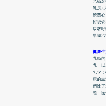
光攝影
乳房X
續關心
術後恢
康署呼
早期治
健康生
乳癌的
乳，以
包含：
康的生
們除了
態，從