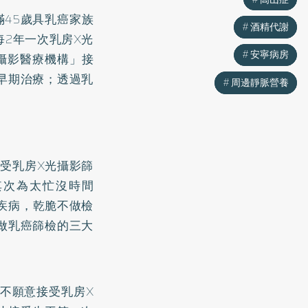
滿45歲具乳癌家族
酒精代謝
酒精代謝
2年一次乳房X光
安寧病房
安寧病房
攝影醫療機構」接
早期治療；透過乳
周邊靜脈營養
周邊靜脈營養
接受乳房X光攝影篩
其次為太忙沒時間
有疾病，乾脆不做檢
做乳癌篩檢的三大
不願意接受乳房X