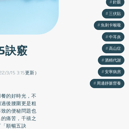
針眼
針眼
三伏貼
三伏貼
魚刺卡喉嚨
魚刺卡喉嚨
中耳炎
中耳炎
5訣竅
高山症
高山症
酒精代謝
酒精代謝
安寧病房
安寧病房
22/3/15 3:15更新）
周邊靜脈營養
周邊靜脈營養
用餐的好時光，不
期過後腰圍更是粗
導致的便秘問題也
出的痛苦，千禧之
下「順暢五訣