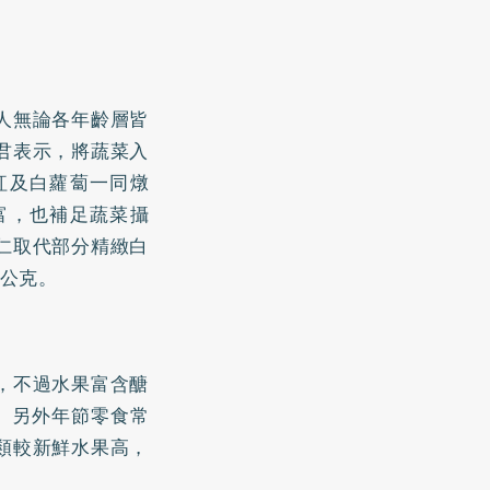
人無論各年齡層皆
君表示，將蔬菜入
紅及白蘿蔔一同燉
富，也補足蔬菜攝
仁取代部分精緻白
9公克。
，不過水果富含醣
。另外年節零食常
類較新鮮水果高，