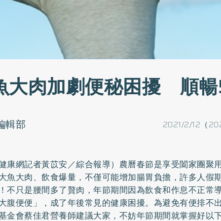
魚大肉加劇便秘困擾 順暢
o編輯部
2021/2/12（20
健康網記者黃苡安／綜合報導）農曆春節是享受闔家團聚
大魚大肉、飲食爆量，不僅可能增加腸胃負擔，許多人假
！不只是腰間多了贅肉，年節期間因為飲食和作息不正常
大腹便便」，成了年後常見的健康困擾。為避免有便排不
基金會蔡佳君營養師建議大家，不妨年節期間就掌握好以