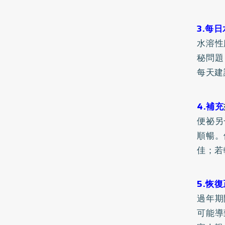
3.每
水溶性
秘問題
每天建
4.補充
便祕
另
順暢。
佳；若
5.恢
過年期
可能導