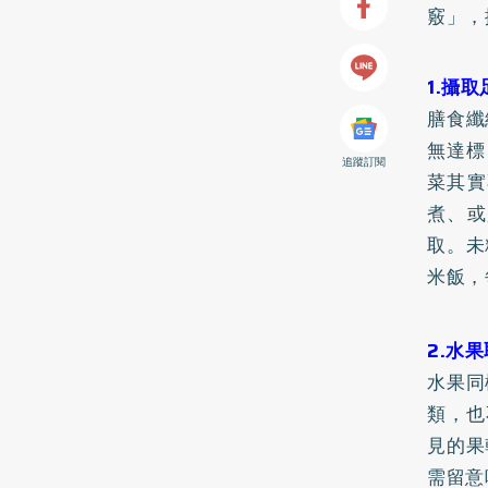
竅」，
1.攝取
膳食纖
無達標
追蹤訂閱
菜其實
煮、或
取。未
米飯，
2.水
水果同
類，也
見的果
需留意