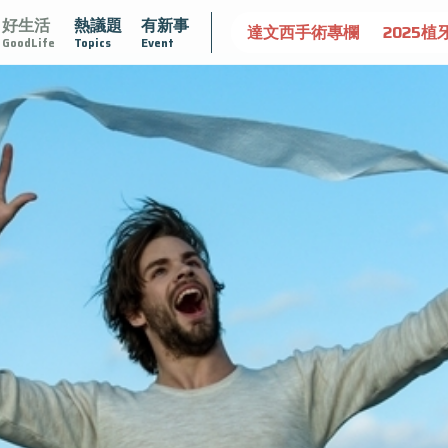
好生活
熱議題
有新事
守護骨骼健康
達文西手術專欄
2025植牙指南
漸凍不孤
GoodLife
Topics
Event