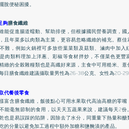
擺脫便秘困擾。
足夠
膳食纖維
維能促進腸道蠕動、幫助排便，但根據國民營養調查，國
，且年菜多以肉類為主菜，更容易忽略纖維的補充。蔡佳
不難，例如火鍋裡可多放些葉菜類及菇類、滷肉中加入
是肉類料理加上洋蔥、彩椒等食材拌炒，不僅菜色更豐
精緻的全榖雜糧類也是高纖好來源，主食中可用糙米、薏
每日膳食纖維建議攝取量男性為26-38公克、女性為20-2
果取代餐後零食
樣富含膳食纖維，飯後點心可用水果取代高油高糖的零嘴
不能毫無節制的食用，以天天五蔬果來說，建議每天2份
乾也是易誤踩的陷阱，因除去了水分，同重量下熱量和醣
吃的分量以避免加工過程中額外加糖和鹽醃漬的產品。