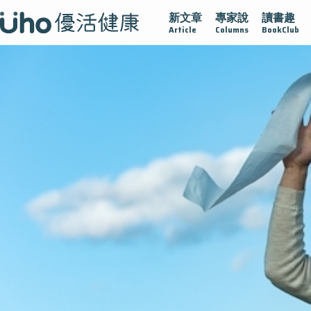
新文章
專家說
讀書趣
疫情保衛戰
再生醫學
愛的未來視
認識攝護腺肥大
Article
Columns
BookClub