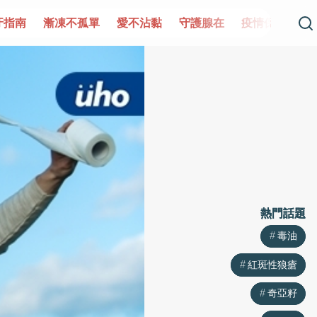
單
愛不沾黏
守護腺在
疫情保衛戰
再生醫學
愛的未
熱門話題
熱門話題
毒油
毒油
紅斑性狼瘡
紅斑性狼瘡
奇亞籽
奇亞籽