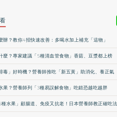
看
麼辦？教你4招快速改善：多喝水加上補充「這物」
什麼？專家建議「5種清血管食物」香菇、豆漿都上榜
排毒」好時機？營養師推吃「新五黃」助消化、養正氣
水果？營養師列「3種易誤解食物」吃錯恐越吃越胖
5種水果」顧腸道、免疫又抗老！日本營養師教正確吃