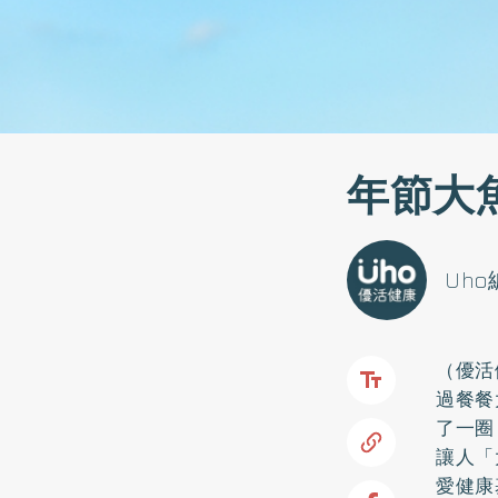
年節大
Uh
（優活
過餐餐
了一圈
讓人「
愛健康