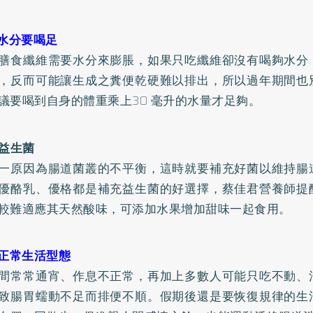
日水分要喝足
膳食纖維需要水分來膨脹，如果只吃纖維卻沒有喝夠水分
，反而可能讓生成之糞便乾硬難以排出，所以過年期間也
議要喝到自身的體重乘上30 毫升的水量才足夠。
益生菌
一原因為腸道菌叢的不平衡，這時就要補充好菌以維持腸
優酪乳、優格都是補充益生菌的好選擇，蔡佳君營養師提
較難適應其天然酸味，可添加水果增加甜味一起食用。
復正常生活型態
間常常通宵、作息不正常，再加上多數人可能只吃不動、
致腸胃蠕動不足而排便不順。假期後還是要恢復規律的生