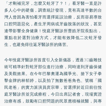
「才剛補完牙，怎麼又蛀牙了？！」看牙醫一直是許
多人心中的硬傷，調查統計發現，竟有高達半數的台
灣人曾因為害怕看牙而選擇延誤治療，反而容易導致
口腔問題惡化，產生牙周病或牙齒脫落的狀況，甚至
連帶影響全身健康！悅庭牙醫診所曹皓牙院長點出，
重點在於選對治療方式，才能有效降低二次蛀牙發
生，也避免得往返牙醫診所的痛苦。
今年悅庭牙醫診所首度引入全新儀器，透過3D齒雕技
術可精準針對蛀牙部位進行治療，同時達到牙齒保健
及美觀效果。在今年巴黎奧運為國爭光、搶下女子拳
擊金牌的林郁婷，以及拍了無數爸爸角色、號稱「國
民老爸」的實力派演員庹宗華，皆選擇於近日前往悅
庭牙醫診所並完成療程，今日出席記者會，現場實證
治療有感，鼓勵有口腔問題的民眾應積極就醫，與專