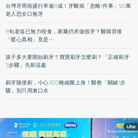
台灣牙周病盛行率逾8成！牙醫揭「忽略1件事」50萬
老人恐全口無牙
8旬老翁已無力咬食，家屬仍求做假牙？醫揭背後
「暖心真相」竟是⋯
孩子多大要開始刷牙？寶寶刷牙怎麼刷？「正確刷牙
3步驟」先刷這處
刷牙隨便刷，小心300種細菌上身！醫教「關鍵1步
驟」別只用漱口水