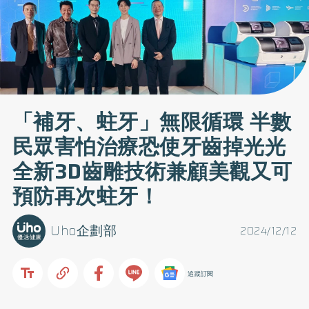
「補牙、蛀牙」無限循環 半數
民眾害怕治療恐使牙齒掉光光
全新3D齒雕技術兼顧美觀又可
預防再次蛀牙！
Uho企劃部
2024/12/12
追蹤訂閱