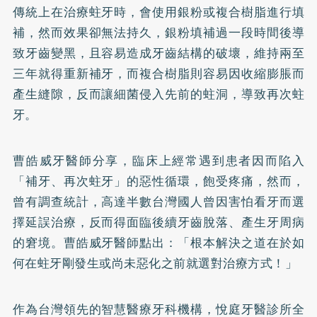
傳統上在治療蛀牙時，會使用銀粉或複合樹脂進行填
補，然而效果卻無法持久，銀粉填補過一段時間後導
致牙齒變黑，且容易造成牙齒結構的破壞，維持兩至
三年就得重新補牙，而複合樹脂則容易因收縮膨脹而
產生縫隙，反而讓細菌侵入先前的蛀洞，導致再次蛀
牙。
曹皓威牙醫師分享，臨床上經常遇到患者因而陷入
「補牙、再次蛀牙」的惡性循環，飽受疼痛，然而，
曾有調查統計，高達半數台灣國人曾因害怕看牙而選
擇延誤治療，反而得面臨後續牙齒脫落、產生牙周病
的窘境。曹皓威牙醫師點出：「根本解決之道在於如
何在蛀牙剛發生或尚未惡化之前就選對治療方式！」
作為台灣領先的智慧醫療牙科機構，悅庭牙醫診所全