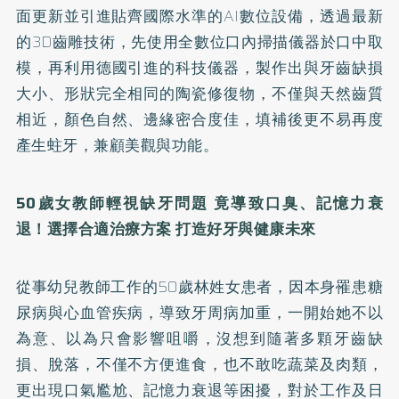
面更新並引進貼齊國際水準的AI數位設備，透過最新
的3D齒雕技術，先使用全數位口內掃描儀器於口中取
模，再利用德國引進的科技儀器，製作出與牙齒缺損
大小、形狀完全相同的陶瓷修復物，不僅與天然齒質
相近，顏色自然、邊緣密合度佳，填補後更不易再度
產生蛀牙，兼顧美觀與功能。
50
歲女教師輕視缺牙問題
竟導致口臭、記憶力衰
退！
選擇合適治療方案
打造好牙與健康未來
從事幼兒教師工作的50歲林姓女患者，因本身罹患糖
尿病與心血管疾病，導致牙周病加重，一開始她不以
為意、以為只會影響咀嚼，沒想到隨著多顆牙齒缺
損、脫落，不僅不方便進食，也不敢吃蔬菜及肉類，
更出現口氣尷尬、記憶力衰退等困擾，對於工作及日