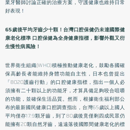
業牙醫師討論正確的治療方案，守護健康也維持日常
好表現！
65
歲後平均牙齒少十顆！台灣口腔保健仍未達國際健
康老化標準
口腔保健為全身健康指標，影響外觀又衍
生慢性病風險！
世界衛生組織(WHO)積極推動健康老化，鼓勵各國確
保高齡長者能維持身體功能自主性，日本也曾提出
「8020護齒行動」的口腔健康指標，指出一個人必
須擁有二十顆以上的功能牙，才算具備足夠咬合咀嚼
的功能，並確保生活品質。然而，根據衛生福利部公
布的最新國民健康口腔調查指出，台灣65歲以上國人
平均僅存17.9顆牙齒，到了80歲後竟僅剩四成民眾仍
能擁有20顆自然牙齒，遠遠落後國際間健康老化的標