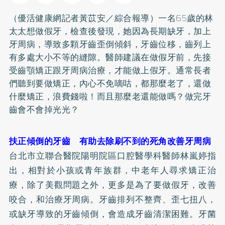
（優活健康網記者黃苡安／綜合報導）一名65歲的林
太太想做
假牙
，檢查後發現，她因為長期缺牙，加上
牙周病
，導致多顆牙齒歪倒傾斜，牙齒位移，齒列上
有多處大小不等的縫隙。醫師建議在做假牙前，先接
受齒顎
矯正
跟牙周病治療，才能做上假牙。通常長者
們聽到要做矯正，內心不免嘀咕，都那麼老了，還做
什麼矯正，浪費錢啦！而且那麼老還能做嗎？做完牙
齒會不會掉光光？
扶正傾倒的牙齒 有助去除刷不到的死角改善牙周病
台北市立聯合醫院陽明院區口腔醫學科醫師林嵐婷指
出，相對於小孩或青年族群，中老年人尋求矯正治
療，除了美觀問題之外，更多是為了要做假牙，改善
咬合，和治療牙周病。牙齒排列不整齊、歪七扭八，
或缺牙導致的牙齒傾倒，會造成牙齒清潔困難。牙菌