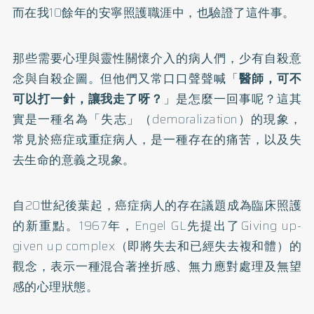
而在我10餘年的安寧照護職涯中，也驗證了這件事。
那些需要心理與靈性關懷介入的病人們，少有自殺意
念與自殺企圖。但他們又常口口聲聲喊「
醫師，可不
可以打一針，讓我走了呀？
」是怎麼一回事呢？這其
實是一種名為「失志」（demoralization）的現象，
常見於癌症或重症病人，是一種存在的痛苦，以及失
去生命的意義之現象。
自20世紀後葉起，癌症病人的存在議題成為臨床照護
的新重點。1967年，Engel GL先提出了Giving up-
given up complex（即將失去和已經失去複和體）的
觀念，表示一種混合著挫折感、無力應對處理及無望
感的心理狀態。