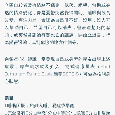
企圖自殺者常有情緒不穩定，低落、絕望、無助或突
然的情緒變化，像是憂鬱突然變得開朗。睡眠與飲食
改變、專注力差，會認為自己做不好、沒用，沒人可
以幫助自己，希望自己可以消失，曾表達想死的念
頭，或突然常談論有關死亡的議題，開始立遺書，行
為變得退縮，或到危險的地方徘徊等。
余錦星心理師說，當發現自己或身旁的親友出現上述
症狀，應主動求助及介入。簡式健康量表（Brief
Symptom Rating Scale,簡稱BSRS-5）可做為檢測身
心狀態。
題目
1.睡眠困擾，如難入睡、易醒或早醒
□完全沒有0分 □輕微1分 □中等2分 □厲害3分 □非常厲