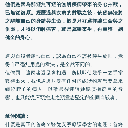
他們是因為那避無可避的無解疾病帶來的身心摧殘，
已無從復原。經歷過與疾病的對戰之後，依然無法將
之驅離自己的身體與生命，於是只好選擇讓生命與之
俱盡，才得以消解痛苦，或是冀望來生，再重獲一副
健全的身心。
這與自殺者痛恨自己，認為自己不該被降生於世，覺
得自己毫無用處的看法，是全然不同的。
但偶爾，這兩者還是會相遇。所以即使幾乎一隻手掌
數得出來，我也遇過只要有任何的線狀物就想要拿來
纏繞脖子的病人，以致最後連讓她聽廣播節目的音
響，也只能從床頭撤走之類意志堅定的企圖自殺者。
延伸閱讀：
什麼是真正的善終？醫從安寧療護學會的道理：善終