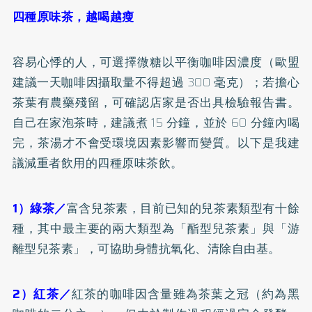
四種原味茶，越喝越瘦
容易心悸的人，可選擇微糖以平衡
咖啡因
濃度（歐盟
建議一天咖啡因攝取量不得超過 300 毫克）；若擔心
茶葉有農藥殘留，可確認店家是否出具檢驗報告書。
自己在家泡茶時，建議煮 15 分鐘，並於 60 分鐘內喝
完，茶湯才不會受環境因素影響而變質。以下是我建
議減重者飲用的四種原味茶飲。
1）綠茶／
富含
兒茶素
，目前已知的兒茶素類型有十餘
種，其中最主要的兩大類型為「酯型兒茶素」與「游
離型兒茶素」，可協助身體抗氧化、清除自由基。
2）紅茶／
紅茶的咖啡因含量雖為茶葉之冠（約為黑