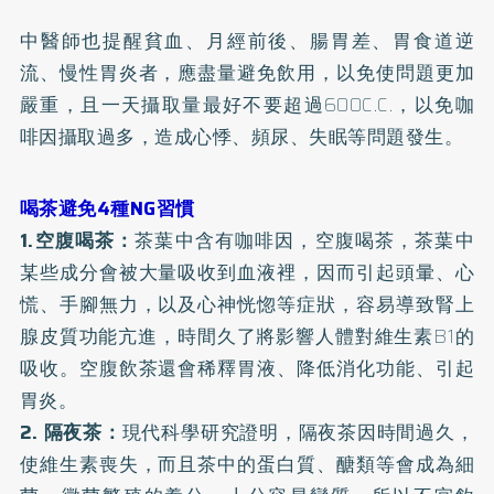
中醫師也提醒貧血、月經前後、腸胃差、胃食道逆
流、慢性胃炎者，應盡量避免飲用，以免使問題更加
嚴重，且一天攝取量最好不要超過600C.C.，以免
咖
啡因
攝取過多，造成心悸、頻尿、
失眠
等問題發生。
喝茶避免4種NG習慣
1.空腹喝茶：
茶葉中含有咖啡因，空腹喝茶，茶葉中
某些成分會被大量吸收到血液裡，因而引起頭暈、心
慌、手腳無力，以及心神恍惚等症狀，容易導致腎上
腺皮質功能亢進，時間久了將影響人體對維生素B1的
吸收。空腹飲茶還會稀釋胃液、降低消化功能、引起
胃炎。
2. 隔夜茶：
現代科學研究證明，隔夜茶因時間過久，
使維生素喪失，而且茶中的蛋白質、醣類等會成為細