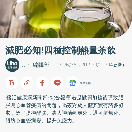
減肥必知!四種控制熱量茶飲
Uho編輯部
2020/6/26（2022/3/15 3:14更新）
追蹤訂閱
(優活健康網新聞部/綜合報導)若是撇開加糖後導致
肥
胖
與心血管疾病的問題，喝茶對於人體其實有諸多好
處，除了提神醒腦、讓人神清氣爽外，還可抗氧化、
預防心血管病變、提升免疫力。