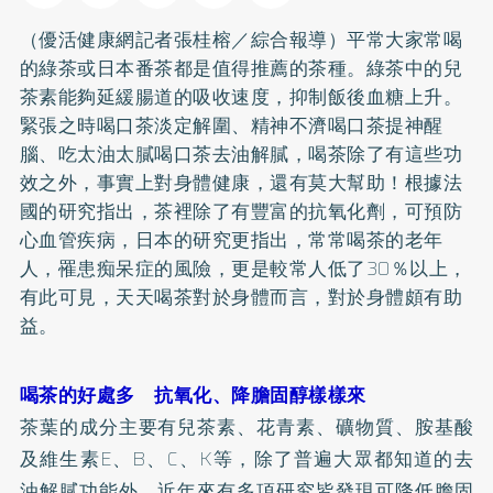
（優活健康網記者張桂榕／綜合報導）平常大家常喝
的綠茶或日本番茶都是值得推薦的茶種。綠茶中的
兒
茶素
能夠延緩腸道的吸收速度，抑制飯後血糖上升。
緊張之時喝口茶淡定解圍、精神不濟喝口茶提神醒
腦、吃太油太膩喝口茶去油解膩，喝茶除了有這些功
效之外，事實上對身體健康，還有莫大幫助！根據法
國的研究指出，茶裡除了有豐富的抗氧化劑，可預防
心血管疾病，日本的研究更指出，常常喝茶的老年
人，罹患痴呆症的風險，更是較常人低了30％以上，
有此可見，天天喝茶對於身體而言，對於身體頗有助
益。
喝茶的好處多 抗氧化、降膽固醇樣樣來
茶葉的成分主要有兒茶素、花青素、礦物質、胺基酸
及維生素E、B、C、K等，除了普遍大眾都知道的去
油解膩功能外，近年來有多項研究皆發現可降低膽固