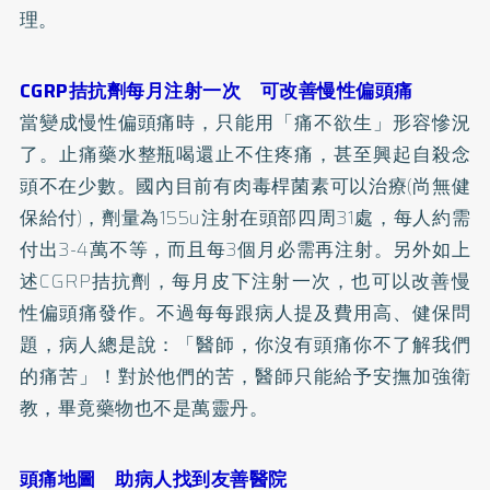
理。
CGRP拮抗劑每月注射一次 可改善慢性偏頭痛
當變成慢性偏頭痛時，只能用「痛不欲生」形容慘況
了。止痛藥水整瓶喝還止不住疼痛，甚至興起自殺念
頭不在少數。國內目前有肉毒桿菌素可以治療(尚無健
保給付)，劑量為155u注射在頭部四周31處，每人約需
付出3-4萬不等，而且每3個月必需再注射。另外如上
述CGRP拮抗劑，每月皮下注射一次，也可以改善慢
性偏頭痛發作。不過每每跟病人提及費用高、健保問
題，病人總是說：「醫師，你沒有頭痛你不了解我們
的痛苦」！對於他們的苦，醫師只能給予安撫加強衛
教，畢竟藥物也不是萬靈丹。
頭痛地圖 助病人找到友善醫院