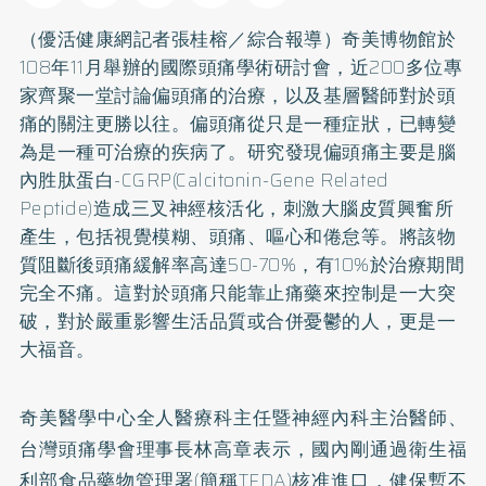
（優活健康網記者張桂榕／綜合報導）奇美博物館於
108年11月舉辦的國際頭痛學術研討會，近200多位專
家齊聚一堂討論偏頭痛的治療，以及基層醫師對於頭
痛的關注更勝以往。偏頭痛從只是一種症狀，已轉變
為是一種可治療的疾病了。研究發現偏頭痛主要是腦
內胜肽蛋白-CGRP(Calcitonin-Gene Related
Peptide)造成三叉神經核活化，刺激大腦皮質興奮所
產生，包括視覺模糊、頭痛、嘔心和倦怠等。將該物
質阻斷後頭痛緩解率高達50-70%，有10%於治療期間
完全不痛。這對於頭痛只能靠止痛藥來控制是一大突
破，對於嚴重影響生活品質或合併憂鬱的人，更是一
大福音。
奇美醫學中心全人醫療科主任暨神經內科主治醫師、
台灣頭痛學會理事長林高章表示，國內剛通過衛生福
利部食品藥物管理署(簡稱TFDA)核准進口，健保暫不