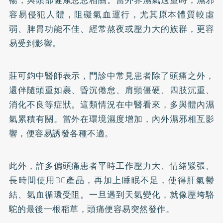
容易侵犯人體，阻礙氣血運行，尤其原本體質較虛
弱、脾胃功能不佳、經常熬夜或壓力大的族群，更容
易受到影響。
莊可鈞中醫師表示，門診中常見患者除了頭痛之外，
還伴隨頭重如裹、昏沉倦怠、肩頸僵硬、四肢沉重、
消化不良等症狀。這類情況在中醫看來，多與體內濕
氣累積有關。當外在環境濕度增加，內外濕邪相互影
響，便容易誘發各種不適。
此外，許多偏頭痛患者平時工作壓力大、情緒緊張、
長時間使用3C產品，再加上睡眠不足，使得肝氣鬱
結、氣血循環受阻。一旦遇到天氣變化，就像壓垮駱
駝的最後一根稻草，頭痛便容易突然發作。