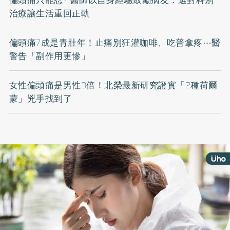
偏頭痛只能忍? 醫師以自身經驗鼓勵病友：選對科別
治療讓生活重回正軌
偏頭痛7成是青壯年！止痛別狂灌咖啡、吃普拿疼⋯醫
警告「副作用更慘」
女性偏頭痛是男性3倍！北榮最新研究證實「2種荷爾
蒙」兇手找到了