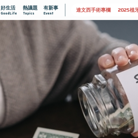
好生活
熱議題
有新事
守護骨骼健康
達文西手術專欄
2025植牙指南
漸凍不孤
GoodLife
Topics
Event