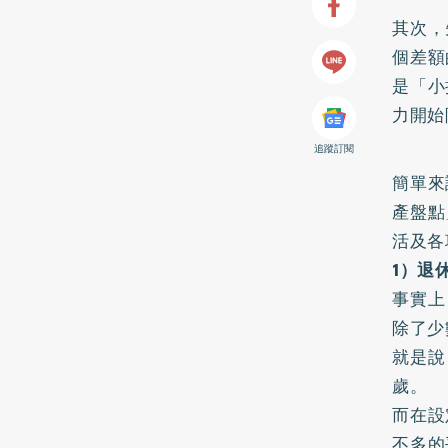
其次，
個差額
是「小
力開始
追蹤訂閱
簡單來
產盤點
活及各
1）退
事實上
除了少
就是說
歲。
而在設
不多的