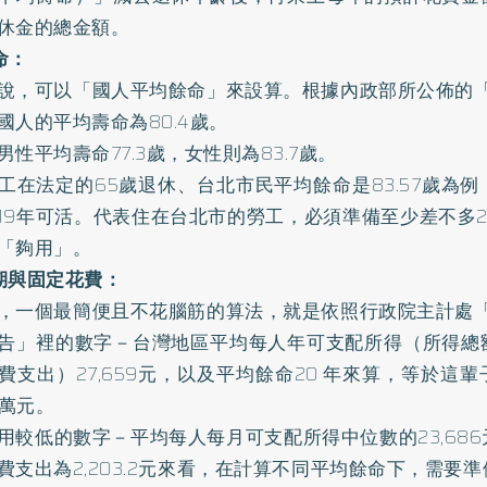
休金的總金額。
命：
說，可以「國人平均餘命」來設算。根據內政部所公佈的「2
國人的平均壽命為80.4歲。
男性平均壽命77.3歲，女性則為83.7歲。
工在法定的65歲退休、台北市民平均餘命是83.57歲為
19年可活。代表住在台北市的勞工，必須準備至少差不多
「夠用」。
期與固定花費：
，一個最簡便且不花腦筋的算法，就是依照行政院主計處「2
告」裡的數字－台灣地區平均每人年可支配所得（所得總
費支出）27,659元，以及平均餘命20 年來算，等於這
 萬元。
用較低的數字－平均每人每月可支配所得中位數的23,68
費支出為2,203.2元來看，在計算不同平均餘命下，需要