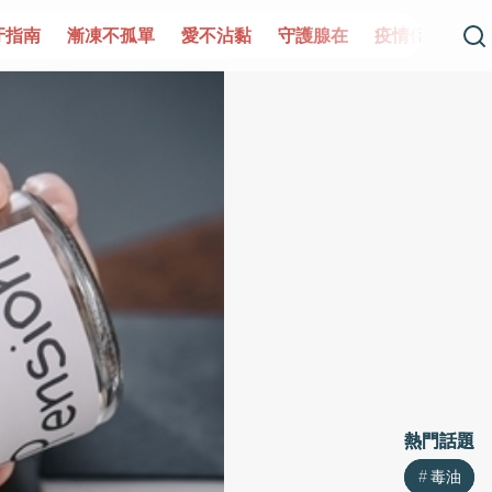
單
愛不沾黏
守護腺在
疫情保衛戰
再生醫學
愛的未
熱門話題
熱門話題
毒油
毒油