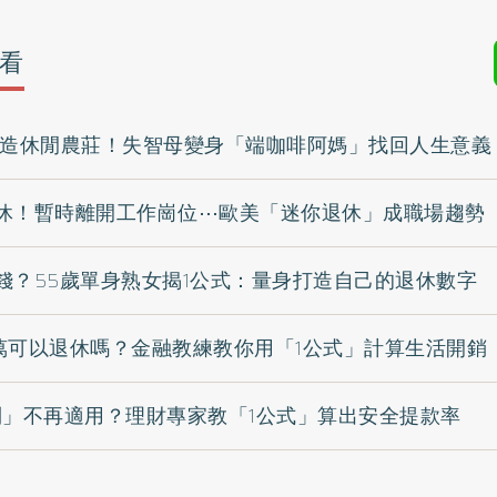
看
打造休閒農莊！失智母變身「端咖啡阿媽」找回人生意義
休！暫時離開工作崗位⋯歐美「迷你退休」成職場趨勢
錢？55歲單身熟女揭1公式：量身打造自己的退休數字
0萬可以退休嗎？金融教練教你用「1公式」計算生活開銷
則」不再適用？理財專家教「1公式」算出安全提款率