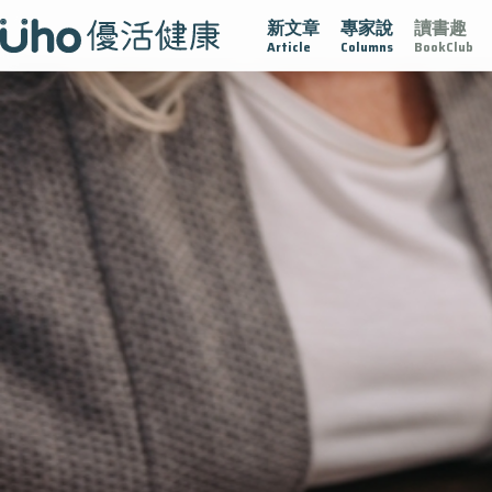
新文章
專家說
讀書趣
疫情保衛戰
再生醫學
愛的未來視
認識攝護腺肥大
Article
Columns
BookClub