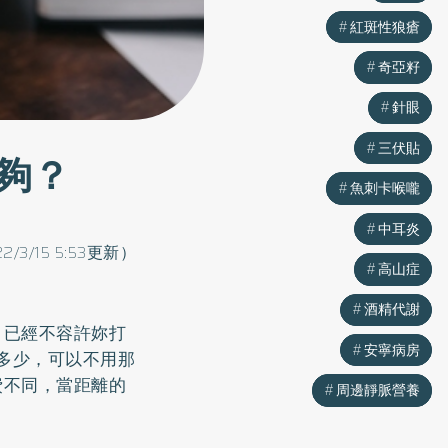
紅斑性狼瘡
紅斑性狼瘡
奇亞籽
奇亞籽
針眼
針眼
三伏貼
三伏貼
夠？
魚刺卡喉嚨
魚刺卡喉嚨
中耳炎
中耳炎
22/3/15 5:53更新）
高山症
高山症
酒精代謝
酒精代謝
，已經不容許妳打
安寧病房
安寧病房
要多少，可以不用那
費不同，當距離的
周邊靜脈營養
周邊靜脈營養