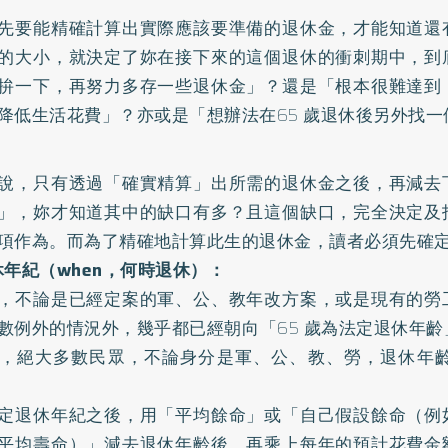
先要能精確計算出實際應該要準備的退休金，才能知道還
的大小，就決定了妳在接下來的這個退休的衝刺期中，到
拚一下，再努力多存一些退休金」？還是「根本很難達到
降低生活花費」？亦或是「想辦法在65 歲退休後另外找一
說，只有透過「確實精算」出所需的退休金之後，再減去
」，妳才知道其中的缺口有多？且這個缺口，完全決定及
項作為。而為了精確地計算此生的退休金，讀者必須先確
休年紀（when，何時退休）：
，不論是已經定案的軍、公、教年改方案，或是現有的勞
數例外的情況外，幾乎都已經朝向「65 歲為法定退休年
，絕大多數民眾，不論身分是軍、公、教、勞，退休年齡
定退休年紀之後，用「平均餘命」或「自己假設餘命（例
平均壽命）」減去退休年齡後，再乘上每年的預計花費金