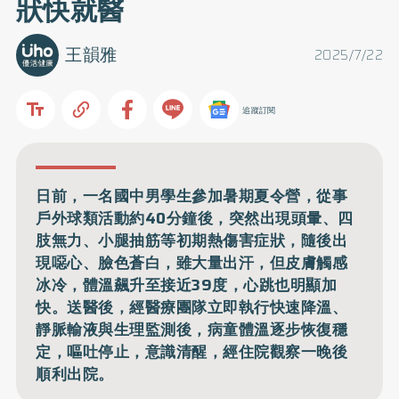
狀快就醫
王韻雅
2025/7/22
追蹤訂閱
日前，一名國中男學生參加暑期夏令營，從事
戶外球類活動約40分鐘後，突然出現頭暈、四
肢無力、小腿抽筋等初期熱傷害症狀，隨後出
現噁心、臉色蒼白，雖大量出汗，但皮膚觸感
冰冷，體溫飆升至接近39度，心跳也明顯加
快。送醫後，經醫療團隊立即執行快速降溫、
靜脈輸液與生理監測後，病童體溫逐步恢復穩
定，嘔吐停止，意識清醒，經住院觀察一晚後
順利出院。