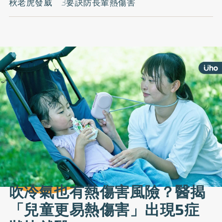
秋老虎發威 3要訣防長輩熱傷害
吹冷氣也有熱傷害風險？醫揭
「兒童更易熱傷害」出現5症