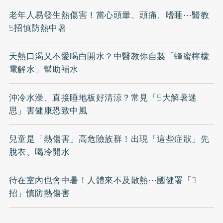
老年人易發生熱傷害！當心頭暈、頭痛、嗜睡⋯醫教
5招慎防熱中暑
天熱口渴又不愛喝白開水？中醫教你自製「蜂蜜檸檬
電解水」幫助補水
沖冷水澡、直接睡地板好清涼？常見「5大解暑迷
思」害健康恐致中風
兒童是「熱傷害」高危險族群！出現「這些症狀」先
脫衣、喝冷開水
待在室內也會中暑！人體來不及散熱⋯國健署「3
招」慎防熱傷害