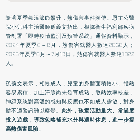
隨著夏季氣溫節節攀升，
熱傷害
事件頻傳。恩主公醫
院小兒科主治醫師孫義文指出，根據衛生福利部疾病
管制署「
即時疫情監測及預警系統
」通報資料顯示，
2024年夏季6～8月，熱傷害就醫人數達2668人；
2025年夏季6月～7月13日，熱傷害就醫人數達1022
人。
孫義文表示，相較成人，兒童的身體面積較小、體熱
容易累積，加上汗腺尚未發育成熟，散熱效率較差，
神經系統對高溫的感知與反應也不如成人靈敏，對身
體不適警訊難以察覺。
此外，孩童活動量大、常過度
投入遊戲，導致忽略補充水分與適時休息，進一步提
高熱傷害風險。