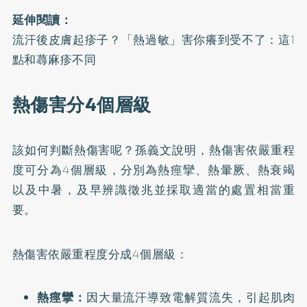
延伸閱讀：
流汗後皮膚起疹子？「熱過敏」害你癢到受不了：這1
點和蕁麻疹不同
熱傷害分4個層級
該如何判斷熱傷害呢？孫義文說明，熱傷害依嚴重程
度可分為4個層級，分別為熱痙攣、熱暈厥、
熱衰竭
以及
中暑
，及早辨識徵兆並採取適當的處置相當重
要。
熱傷害依嚴重程度分成4個層級：
熱痙攣：
因大量流汗導致電解質流失，引起肌肉