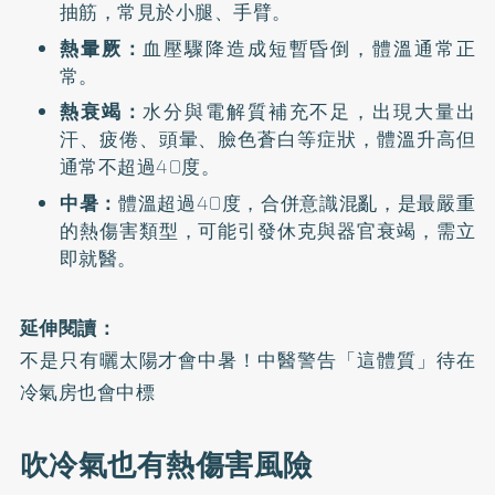
抽筋，常見於小腿、手臂。
熱暈厥：
血壓驟降造成短暫昏倒，體溫通常正
常。
熱衰竭：
水分與電解質補充不足，出現大量出
汗、疲倦、頭暈、臉色蒼白等症狀，體溫升高但
通常不超過40度。
中暑：
體溫超過40度，合併意識混亂，是最嚴重
的熱傷害類型，可能引發休克與器官衰竭，需立
即就醫。
延伸閱讀：
不是只有曬太陽才會中暑！中醫警告「這體質」待在
冷氣房也會中標
吹冷氣也有熱傷害風險