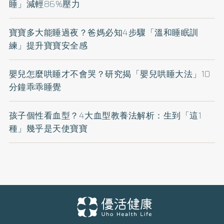
睡」減輕86%壓力
寶寶多大能睡過夜？爸媽必知4步驟「溫和睡眠訓
練」提升寶寶安全感
嬰兒怎麼哄睡才不會哭？研究揭「嬰兒哄睡大法」10
分鐘乖乖睡覺
孩子個性看血型？4大血型教養法解析：生到「這1
種」幾乎是天使寶寶