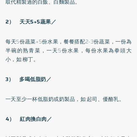
取代精製過的白飯、白麵製品。
2） 天天5+5蔬果／
每天5份蔬菜+5份水果，餐餐搭配2-3份蔬菜，一份為
半碗的熟青菜，一天5份水果，每份水果為拳頭大
小，如:柳丁。
3） 多喝低脂奶／
一天至少一杯低脂奶或奶製品，如:起司、優酪乳。
4） 紅肉換白肉／