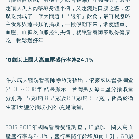
想讓大魚大肉破壞身體平衡，又想滿足口腹之慾，怎
麼吃就成了一個大問題！「過年」飲食，最容易忽略
主食類與蔬果類的攝取，一段假期下來，常使體重、
血壓、血糖及血脂控制失衡，就讓營養師來教你健康
吃、輕鬆過好年。
18歲以上國人
高血壓
盛行率為24.1％
斗六成大醫院營養師凃巧羚指出，依據國民營養調查
(2005-2008年)結果顯示，台灣男女每日鹽分攝取量
分別為9.5克(鈉3.82克)及8.9克(鈉3.57克)，皆高於衛
生署1天鹽分攝取小於6克建議量。
2013-2015年國民營養變遷調查，18歲以上國人高血
壓盛行率為24.1％，盛行率隨年齡增加而上升，60歲