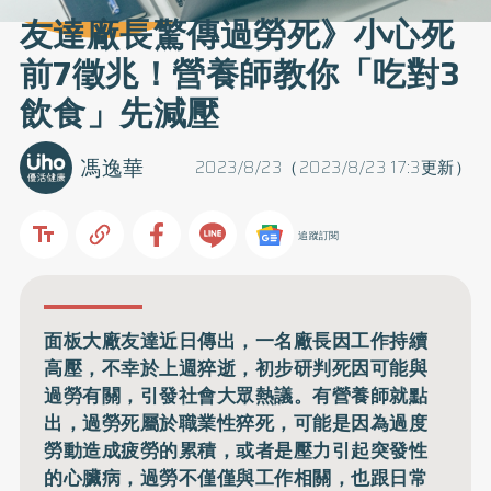
友達廠長驚傳過勞死》小心死
前7徵兆！營養師教你「吃對3
飲食」先減壓
馮逸華
2023/8/23（2023/8/23 17:3更新）
追蹤訂閱
面板大廠友達近日傳出，一名廠長因工作持續
高壓，不幸於上週猝逝，初步研判死因可能與
過勞有關，引發社會大眾熱議。有營養師就點
出，過勞死屬於職業性猝死，可能是因為過度
勞動造成疲勞的累積，或者是壓力引起突發性
的心臟病，過勞不僅僅與工作相關，也跟日常