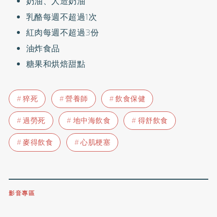
奶油、人造奶油
乳酪每週不超過1次
紅肉每週不超過3份
油炸食品
糖果和烘焙甜點
猝死
營養師
飲食保健
過勞死
地中海飲食
得舒飲食
麥得飲食
心肌梗塞
影音專區
0809-091-257
立即撥打服務專線