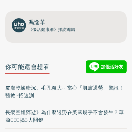
開啟聲音
馮逸華
《優活健康網》採訪編輯
你可能還會想看
皮膚乾燥暗沉、毛孔粗大⋯當心「肌膚過勞」警訊！
醫教3招速測
長榮空姐猝逝》為什麼過勞在美國幾乎不會發生？華
裔CEO揭5大關鍵