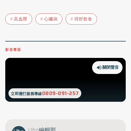
高血壓
心臟病
得舒飲食
影音專區
關閉聲音
0809-091-257
立即撥打服務專線
Uho編輯部