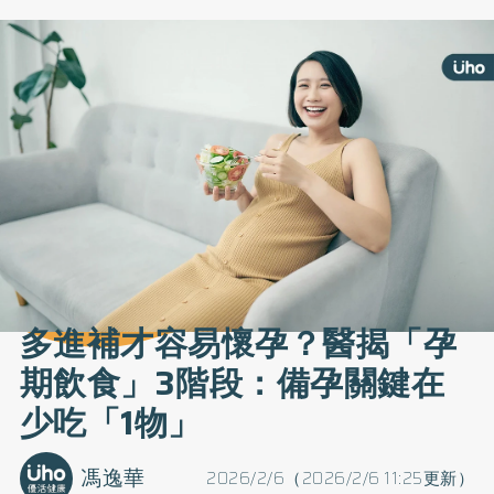
多進補才容易懷孕？醫揭「孕
期飲食」3階段：備孕關鍵在
少吃「1物」
馮逸華
2026/2/6（2026/2/6 11:25更新）