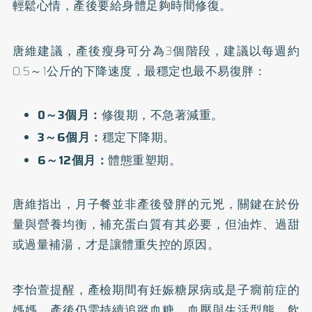
輕鬆心情，產後要給身體足夠時間修復。
唐維建議，產後瘦身可分為3個階段，建議以每週約
0.5～1公斤的下降速度，最穩定也最不易復胖：
0～3個月：
修復期，不急著減重。
3～6個月：
穩定下降期。
6～12個月：
體態重塑期。
唐維指出，月子餐並非產後發胖的元兇，關鍵在於份
量與營養均衡，補充蛋白質有其必要，但油炸、過甜
或過量補湯，才是讓體重失控的原因。
李怡萱提醒，產檢期間有妊娠糖尿病或是子癇前症的
媽媽，產後仍需持續追蹤血糖、血壓與生活型態，飲