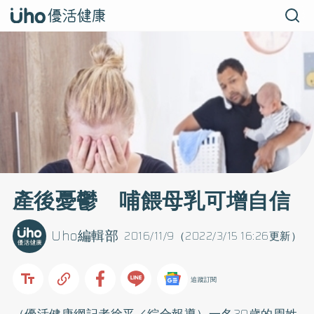
產後憂鬱 哺餵母乳可增自信
Uho編輯部
2016/11/9（2022/3/15 16:26更新）
追蹤訂閱
（優活健康網記者徐平／綜合報導）一名30歲的周姓