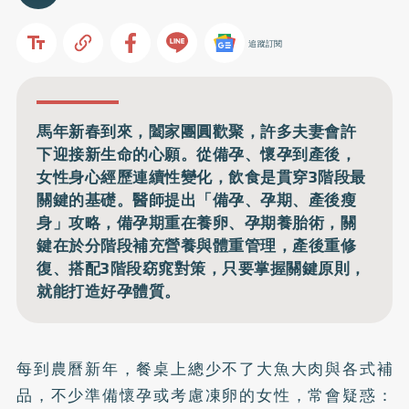
追蹤訂閱
馬年新春到來，闔家團圓歡聚，許多夫妻會許
下迎接新生命的心願。從備孕、懷孕到產後，
女性身心經歷連續性變化，飲食是貫穿3階段最
關鍵的基礎。醫師提出「備孕、孕期、產後瘦
身」攻略，備孕期重在養卵、孕期養胎術，關
鍵在於分階段補充營養與體重管理，產後重修
復、搭配3階段窈窕對策，只要掌握關鍵原則，
就能打造好孕體質。
每到農曆新年，餐桌上總少不了大魚大肉與各式補
品，不少準備
懷孕
或考慮
凍卵
的女性，常會疑惑：