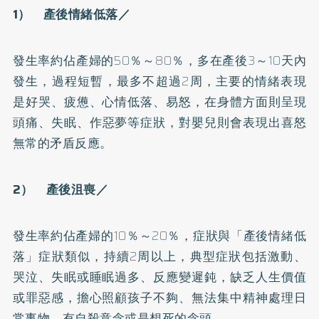
1） 產後情緒低落／
發生率約佔產婦的50％～80％，多在產後3～10天內
發生，過程短暫，最多不超過2周，主要的情緒表現
是好哭、疲憊、心情低落、易怒，在身體方面則呈現
頭痛、
失眠
、作惡夢等症狀，對嬰兒則會表現出喜怒
無常的矛盾反應。
2） 產後沮喪／
發生率約佔產婦的10％～20％，症狀與「產後情緒低
落」症狀類似，持續2周以上，典型症狀包括激動、
哭泣、失眠或睡眠過多、反應變遲鈍，缺乏人生價值
或罪惡感，擔心照顧孩子不夠、無法集中精神處理日
常事物，有自殺意念或是想死的念頭。