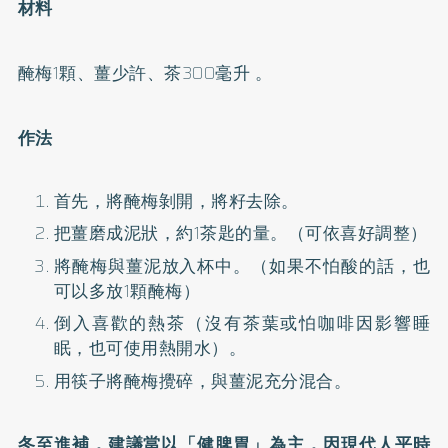
材料
醃梅1顆、薑少許、茶300毫升 。
作法
首先，將醃梅剝開，將籽去除。
把薑磨成泥狀，約1茶匙的量。（可依喜好調整）
將醃梅與薑泥放入杯中。（如果不怕酸的話，也
可以多放1顆醃梅）
倒入喜歡的熱茶（沒有茶葉或怕咖啡因影響睡
眠，也可使用熱開水）。
用筷子將醃梅攪碎，與薑泥充分混合。
冬至進補，建議當以「健脾胃」為主，因現代人平時