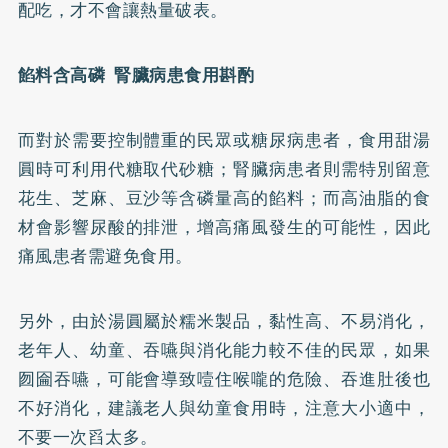
配吃，才不會讓熱量破表。
餡料含高磷
腎臟病
患食用斟酌
而對於需要控制體重的民眾或
糖尿病
患者，食用甜湯
圓時可利用代糖取代砂糖；腎臟病患者則需特別留意
花生、芝麻、豆沙等含磷量高的餡料；而高油脂的食
材會影響尿酸的排泄，增高痛風發生的可能性，因此
痛風患者需避免食用。
另外，由於湯圓屬於糯米製品，黏性高、不易消化，
老年人、幼童、吞嚥與消化能力較不佳的民眾，如果
囫圇吞嚥，可能會導致噎住喉嚨的危險、吞進肚後也
不好消化，建議老人與幼童食用時，注意大小適中，
不要一次舀太多。