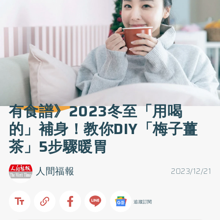
有食譜》2023冬至「用喝
的」補身！教你DIY「梅子薑
茶」5步驟暖胃
人間福報
2023/12/21
追蹤訂閱