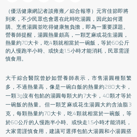
（優活健康網記者談雍雍／綜合報導）元宵佳節即將
到來，不少民眾也會選在此時吃湯圓，因此如何選
購、烹煮湯圓並吃得健康無負擔，即為一重要課題。
營養師提醒，湯圓熱量頗高，一顆芝麻或花生湯圓，
熱量約70大卡，吃4顆就相當於一碗飯，等於60公斤
的人慢跑半小時、或快走1.5小時才能消耗，民眾需謹
慎食用。
大千綜合醫院曾妙如營養師表示，市售湯圓種類繁
多，不過熱量高，像是一碗白飯的熱量約280大卡，
一顆3g沒有包餡的湯圓每顆大約7大卡，40顆才等於
一碗飯的熱量。但一顆芝麻或花生湯圓大約含油脂3
克，每顆熱量約70大卡，吃4顆就相當於一碗飯，等
於60公斤的人慢跑半小時、或快走1.5小時才能消耗，
大家需謹慎食用，建議可選擇包餡大湯圓和小湯圓搭