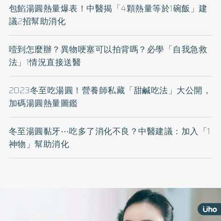
包餡湯圓熱量爆表！中醫揭「4顆熱量等於1碗飯」建
議2招幫助消化
噎到怎麼辦？異物哽塞可以拍背嗎？必學「自我急救
法」1情況直接送醫
2023冬至吃湯圓！營養師私藏「甜鹹吃法」大公開，
加碼湯圓熱量圖鑑
冬至湯圓黏牙⋯吃多了消化不良？中醫建議：加入「1
神物」幫助消化