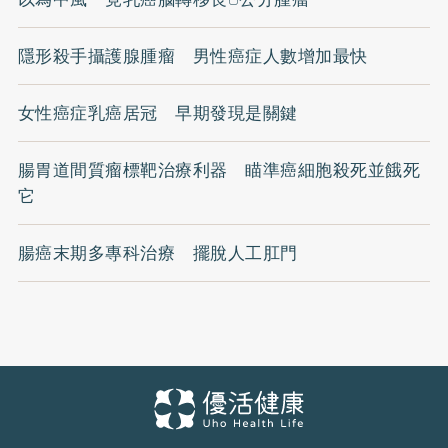
隱形殺手攝護腺腫瘤 男性癌症人數增加最快
女性癌症乳癌居冠 早期發現是關鍵
腸胃道間質瘤標靶治療利器 瞄準癌細胞殺死並餓死
它
腸癌末期多專科治療 擺脫人工肛門