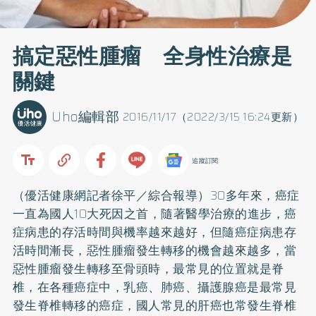
搞定惡性腫瘤 全身性治療是
關鍵
Uho編輯部
2016/11/17（2022/3/15 16:24更新）
追蹤訂閱
（優活健康網記者徐平／綜合報導）30多年來，癌症
一直為國人10大死因之首，隨著醫學治療的進步，癌
症病患的存活時間與機率越來越好，但隨癌症病患存
活時間漸長，惡性腫瘤發生轉移的機會越來越多，當
惡性腫瘤發生轉移至骨頭時，最常見的位置就是脊
椎，在各種癌症中，
乳癌
、
肺癌
、攝護腺癌是最常見
發生脊椎轉移的癌症，國人常見的肝癌也常發生脊椎