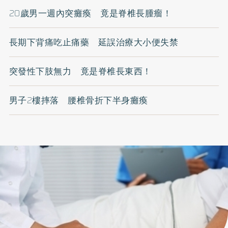
20歲男一週內突癱瘓 竟是脊椎長腫瘤！
長期下背痛吃止痛藥 延誤治療大小便失禁
突發性下肢無力 竟是脊椎長東西！
男子2樓摔落 腰椎骨折下半身癱瘓