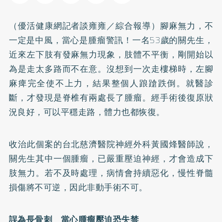
（優活健康網記者談雍雍／綜合報導）腳麻無力，不
一定是
中風
，當心是腫瘤警訊！一名53歲的關先生，
近來左下肢有發麻無力現象，肢體不平衡，剛開始以
為是走太多路而不在意。沒想到一次走樓梯時，左腳
麻痺完全使不上力，結果整個人踉蹌跌倒。就醫診
斷，才發現是脊椎有兩處長了腫瘤。經手術後復原狀
況良好，可以平穩走路，體力也都恢復。
收治此個案的台北慈濟醫院神經外科黃國烽醫師說，
關先生其中一個腫瘤，已嚴重壓迫神經，才會造成下
肢無力。若不及時處理，病情會持續惡化，慢性脊髓
損傷將不可逆，因此非動手術不可。
誤為長骨刺 當心腫瘤壓迫恐失禁