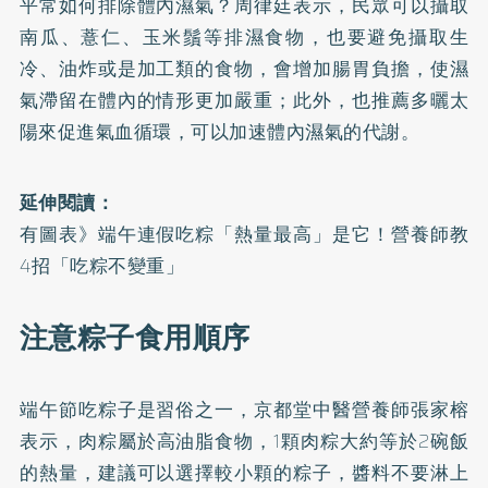
平常如何排除體內濕氣？周律廷表示，民眾可以攝取
南瓜、薏仁、玉米鬚等排濕食物，也要避免攝取生
冷、油炸或是加工類的食物，會增加腸胃負擔，使濕
氣滯留在體內的情形更加嚴重；此外，也推薦多曬太
陽來促進氣血循環，可以加速體內濕氣的代謝。
延伸閱讀：
有圖表》端午連假吃粽「熱量最高」是它！營養師教
4招「吃粽不變重」
注意粽子食用順序
端午節吃粽子是習俗之一，京都堂中醫營養師張家榕
表示，肉粽屬於高油脂食物，1顆肉粽大約等於2碗飯
的熱量，建議可以選擇較小顆的粽子，醬料不要淋上