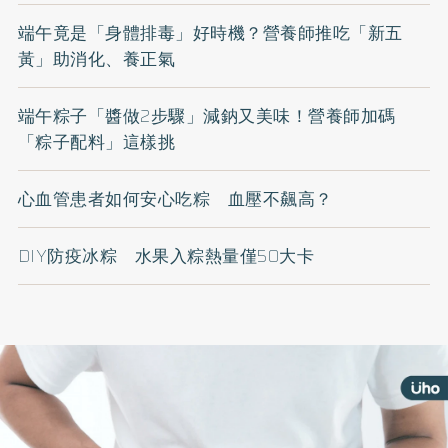
端午竟是「身體排毒」好時機？營養師推吃「新五
黃」助消化、養正氣
端午粽子「醬做2步驟」減鈉又美味！營養師加碼
「粽子配料」這樣挑
心血管患者如何安心吃粽 血壓不飆高？
DIY防疫冰粽 水果入粽熱量僅50大卡