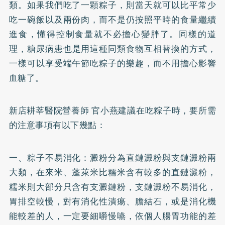
類。如果我們吃了一顆粽子，則當天就可以比平常少
吃一碗飯以及兩份肉，而不是仍按照平時的食量繼續
進食，懂得控制食量就不必擔心變胖了。同樣的道
理，
糖尿病
患也是用這種同類食物互相替換的方式，
一樣可以享受端午節吃粽子的樂趣，而不用擔心影響
血糖了。
新店耕莘醫院營養師 官小燕建議在吃粽子時，要所需
的注意事項有以下幾點：
一、粽子不易消化：澱粉分為直鏈澱粉與支鏈澱粉兩
大類，在來米、蓬萊米比糯米含有較多的直鏈澱粉，
糯米則大部分只含有支澱鏈粉，支鏈澱粉不易消化，
胃排空較慢，對有消化性潰瘍、膽結石，或是消化機
能較差的人，一定要細嚼慢嚥，依個人腸胃功能的差