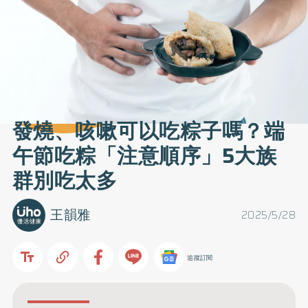
發燒、咳嗽可以吃粽子嗎？端
午節吃粽「注意順序」5大族
群別吃太多
王韻雅
2025/5/28
追蹤訂閱