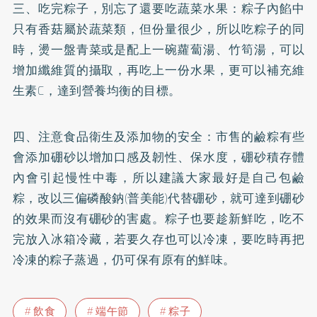
三、吃完粽子，別忘了還要吃蔬菜水果：粽子內餡中
只有香菇屬於蔬菜類，但份量很少，所以吃粽子的同
時，燙一盤青菜或是配上一碗蘿蔔湯、竹筍湯，可以
增加纖維質的攝取，再吃上一份水果，更可以補充維
生素C，達到營養均衡的目標。
四、注意食品衛生及添加物的安全：市售的鹼粽有些
會添加硼砂以增加口感及韌性、保水度，硼砂積存體
內會引起慢性中毒，所以建議大家最好是自己包鹼
粽，改以三偏磷酸鈉(普美能)代替硼砂，就可達到硼砂
的效果而沒有硼砂的害處。粽子也要趁新鮮吃，吃不
完放入冰箱冷藏，若要久存也可以冷凍，要吃時再把
冷凍的粽子蒸過，仍可保有原有的鮮味。
飲食
端午節
粽子