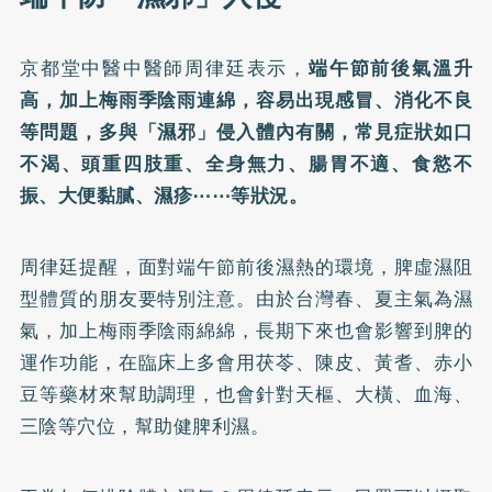
京都堂中醫中醫師周律廷表示，
端午節前後氣溫升
高，加上梅雨季陰雨連綿，容易出現
感冒
、消化不良
等問題，多與「濕邪」侵入體內有關，常見症狀如口
不渴、頭重四肢重、全身無力、腸胃不適、食慾不
振、大便黏膩、
濕疹
⋯⋯等狀況。
周律廷提醒，面對端午節前後濕熱的環境，脾虛濕阻
型體質的朋友要特別注意。由於台灣春、夏主氣為濕
氣，加上梅雨季陰雨綿綿，長期下來也會影響到脾的
運作功能，在臨床上多會用茯苓、陳皮、黃耆、赤小
豆等藥材來幫助調理，也會針對天樞、大橫、血海、
三陰等穴位，幫助健脾利濕。