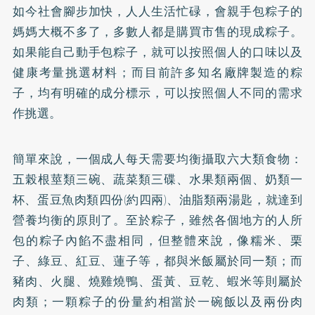
如今社會腳步加快，人人生活忙碌，會親手包粽子的
媽媽大概不多了，多數人都是購買市售的現成粽子。
如果能自己動手包粽子，就可以按照個人的口味以及
健康考量挑選材料；而目前許多知名廠牌製造的粽
子，均有明確的成分標示，可以按照個人不同的需求
作挑選。
簡單來說，一個成人每天需要均衡攝取六大類食物：
五榖根莖類三碗、蔬菜類三碟、水果類兩個、奶類一
杯、蛋豆魚肉類四份(約四兩)、油脂類兩湯匙，就達到
營養均衡的原則了。至於粽子，雖然各個地方的人所
包的粽子內餡不盡相同，但整體來說，像糯米、栗
子、綠豆、紅豆、蓮子等，都與米飯屬於同一類；而
豬肉、火腿、燒雞燒鴨、蛋黃、豆乾、蝦米等則屬於
肉類；一顆粽子的份量約相當於一碗飯以及兩份肉