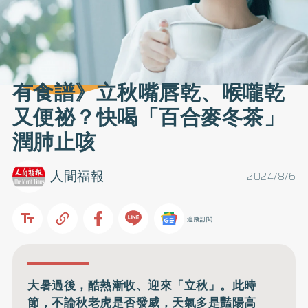
有食譜》立秋嘴唇乾、喉嚨乾
又便祕？快喝「百合麥冬茶」
潤肺止咳
人間福報
2024/8/6
追蹤訂閱
大暑過後，酷熱漸收、迎來「立秋」。此時
節，不論秋老虎是否發威，天氣多是豔陽高