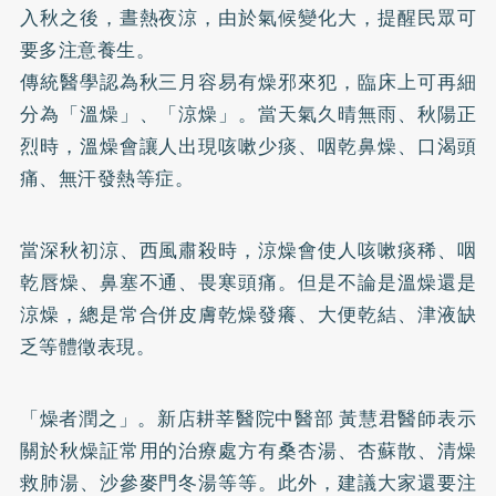
入秋之後，晝熱夜涼，由於氣候變化大，提醒民眾可
要多注意養生。
傳統醫學認為秋三月容易有燥邪來犯，臨床上可再細
分為「溫燥」、「涼燥」。當天氣久晴無雨、秋陽正
烈時，溫燥會讓人出現咳嗽少痰、咽乾鼻燥、口渴頭
痛、無汗發熱等症。
當深秋初涼、西風肅殺時，涼燥會使人咳嗽痰稀、咽
乾唇燥、鼻塞不通、畏寒頭痛。但是不論是溫燥還是
涼燥，總是常合併皮膚乾燥發癢、大便乾結、津液缺
乏等體徵表現。
「燥者潤之」。新店耕莘醫院中醫部 黃慧君醫師表示
關於秋燥証常用的治療處方有桑杏湯、杏蘇散、清燥
救肺湯、沙參麥門冬湯等等。此外，建議大家還要注