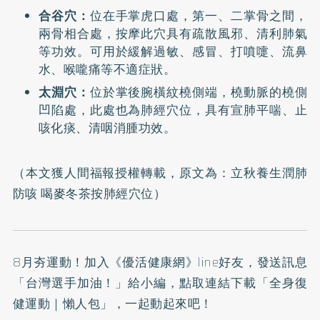
合谷穴：
位在手掌虎口處，第一、二掌骨之間，
兩骨相合處，按摩此穴具有疏散風邪、清利肺氣
等功效。可用於緩解過敏、感冒、打噴嚏、流鼻
水、喉嚨痛等不適症狀。
太淵穴：
位於掌後腕橫紋橈側端，橈動脈的橈側
凹陷處，此處也為肺經穴位，具有宣肺平喘、止
咳化痰、清咽消腫功效。
（本文獲人間福報授權轉載，原文為：
立秋養生潤肺
防咳 喝麥冬茶按肺經穴位
）
8月夯運動！加入
《優活健康網》line好友
，發送訊息
「台灣選手加油！」給小編，點取連結下載「全身復
健運動｜懶人包」，一起動起來吧！