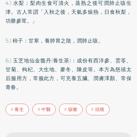
4.) 水梨：梨肉生食可清火，蒸熟之後可潤肺止咳生
津。古人常謂「入秋之後，天氣多燥熱，日食秋梨，
功勝參茸。」
5.) 柿子：甘寒，養肺胃之陰，潤肺止咳。
6.) 玉芝地仙金髓丹(養生茶)：成份有西洋參、雲苓、
甘菊、枸杞、大生地、麥冬、陳皮等。本方為慈禧太
后服用方，常服此方，可充養五臟、潤膚澤顏、常保
青春。
養生
中醫
咳嗽
頭痛