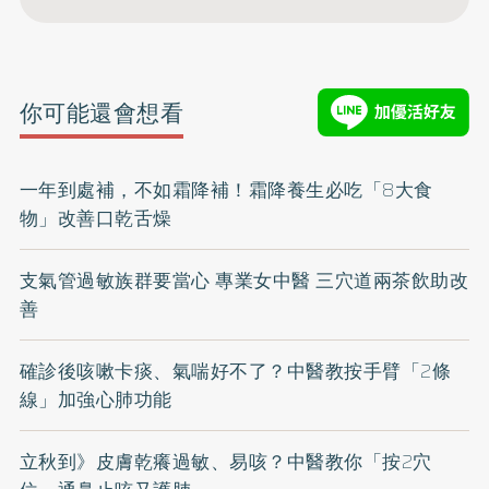
你可能還會想看
一年到處補，不如霜降補！霜降養生必吃「8大食
物」改善口乾舌燥
支氣管過敏族群要當心 專業女中醫 三穴道兩茶飲助改
善
確診後咳嗽卡痰、氣喘好不了？中醫教按手臂「2條
線」加強心肺功能
立秋到》皮膚乾癢過敏、易咳？中醫教你「按2穴