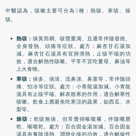
中醫認為，咳嗽主要可分為3種：熱咳、寒咳、燥
咳。
熱咳：
痰黃而稠、咳聲重濁、且通常伴隨發燒、
全身發熱、頭痛等症狀。處方：麻杏甘石湯加
減。麻杏甘石湯具有宣肺泄熱，止咳平喘的功
效，適合解熱性咳嗽。平常不宜吃薑母、麻油等
上火食物。
寒咳：
痰多、痰清、流鼻涕、鼻塞等，常伴隨頭
痛、怕冷等症狀。處方：小青龍湯加減。小青龍
湯具有止咳平喘、解表散寒的作用，適合解寒性
咳嗽。飲食上應避免吃寒涼的蔬果，如西瓜、水
梨等。
燥咳：
乾咳無痰、但常覺得喉嚨癢，伴隨嘴唇
乾、喉嚨乾。處方：百合固金湯加減。百合固金
湯具有養陰清熱、潤肺化痰的功效，適合解燥性