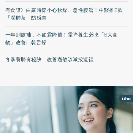
有食譜》白露時節小心秋燥、急性腹瀉！中醫推2款
「潤肺茶」防感冒
一年到處補，不如霜降補！霜降養生必吃「8大食
物」改善口乾舌燥
冬季養肺有秘訣 改善過敏咳嗽按這裡