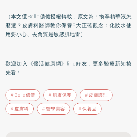
（本文獲Bella儂儂授權轉載，原文為：
換季精華液怎
麼選？皮膚科醫師教你保養5大正確觀念：化妝水使
用要小心、去角質是敏感肌地雷
）
歡迎加入
《優活健康網》line好友
，更多醫療新知搶
先看！
Bella儂儂
肌膚保養
皮膚護理
皮膚科
醫學美容
保養品