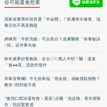
你可能還會想看
居家保養黑科技首選「外泌體」！肌膚再生修復、滋
養活化不再是難題
網傳用「牛奶洗臉」可以美白？皮膚醫教「保養秘訣
4招」這件事先做
秋冬換季好發氣喘，全台200萬人中招！醫：溫差
「逾●●度」恐急性發作
宋奉宜專欄》中元節來臨「燒金紙」成敏感肌挑戰？
教你3招舒緩不適
T恤領口鬆掉還有救！還原5步驟「泡這物」舊衣變新
衣：找回緊實感