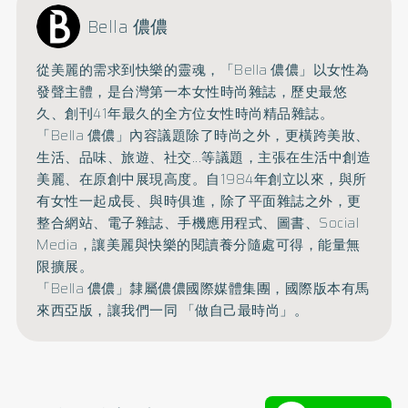
Bella 儂儂
從美麗的需求到快樂的靈魂，「Bella 儂儂」以女性為
發聲主體，是台灣第一本女性時尚雜誌，
歷史最悠
久、創刊41年最久的全方位女性時尚精品雜誌。
「Bella 儂儂」內容議題除了時尚之外，更橫跨美妝、
生活、品味、旅遊、
社交...等議題，主張在生活中創造
美麗、在原創中展現高度。
自1984年創立以來，與所
有女性一起成長、與時俱進，
除了平面雜誌之外，更
整合網站、電子雜誌、手機應用程式、圖書、
Social
Media，讓美麗與快樂的閱讀養分隨處可得，能量無
限擴展。
「Bella 儂儂」隸屬儂儂國際媒體集團，國際版本有馬
來西亞版，讓我們一同 「做自己最時尚」。