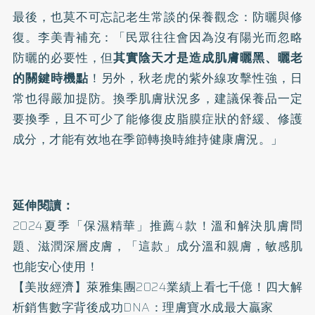
最後，也莫不可忘記老生常談的保養觀念：防曬與修
復。李美青補充：「民眾往往會因為沒有陽光而忽略
防曬的必要性，但
其實陰天才是造成肌膚曬黑、曬老
的關鍵時機點
！另外，秋老虎的紫外線攻擊性強，日
常也得嚴加提防。換季肌膚狀況多，建議保養品一定
要換季，且不可少了能修復皮脂膜症狀的舒緩、修護
成分，才能有效地在季節轉換時維持健康膚況。」
延伸閱讀：
2024夏季「保濕精華」推薦4款！溫和解決肌膚問
題、滋潤深層皮膚，「這款」成分溫和親膚，敏感肌
也能安心使用！
【美妝經濟】萊雅集團2024業績上看七千億！四大解
析銷售數字背後成功DNA：理膚寶水成最大贏家