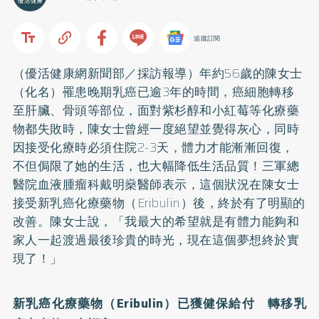
追蹤訂閱
（優活健康網新聞部／採訪報導）年約56歲的陳女士
（化名）罹患晚期
乳癌
已逾3年的時間，癌細胞轉移
至肝臟、骨頭等部位，面對紫杉醇和小紅莓等化療藥
物都失敗時，陳女士曾經一度絕望並覺得灰心，同時
因接受化療時必須住院2-3天，體力才能漸漸回復，
不但侷限了她的生活，也大幅降低生活品質！三軍總
醫院血液腫瘤科戴明燊醫師表示，這個狀況在陳女士
接受新乳癌化療藥物（Eribulin）後，終於有了明顯的
改善。陳女士說，「我最大的希望就是有體力能夠和
家人一起渡過最後珍貴的時光，現在這個夢想終於實
現了！」
新乳癌化療藥物（Eribulin）已獲健保給付 轉移乳