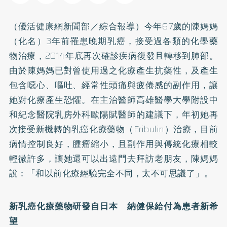
（優活健康網新聞部／綜合報導）今年67歲的陳媽媽
（化名）3年前罹患晚期
乳癌
，接受過各類的化學藥
物治療，2014年底再次確診疾病復發且轉移到肺部。
由於陳媽媽已對曾使用過之化療產生抗藥性，及產生
包含噁心、嘔吐、經常性頭痛與疲倦感的副作用，讓
她對化療產生恐懼。在主治醫師高雄醫學大學附設中
和紀念醫院乳房外科歐陽賦醫師的建議下，年初她再
次接受新機轉的乳癌化療藥物（Eribulin）治療，目前
病情控制良好，腫瘤縮小，且副作用與傳統化療相較
輕微許多，讓她還可以出遠門去拜訪老朋友，陳媽媽
說：「和以前化療經驗完全不同，太不可思議了」。
新乳癌化療藥物研發自日本 納健保給付為患者新希
望