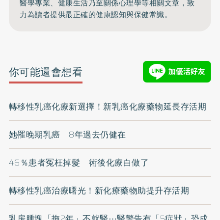
醫學專業、健康生活乃至關係心理學等相關文章，致
力為讀者提供最正確的健康認知與保健常識。
你可能還會想看
轉移性乳癌化療新選擇！新乳癌化療藥物延長存活期
她罹晚期乳癌 8年過去仍健在
46％患者冤枉掉髮 術後化療白做了
轉移性乳癌治療曙光！新化療藥物助提升存活期
乳房腫塊「拖2年」不就醫⋯醫警告有「5症狀」恐成