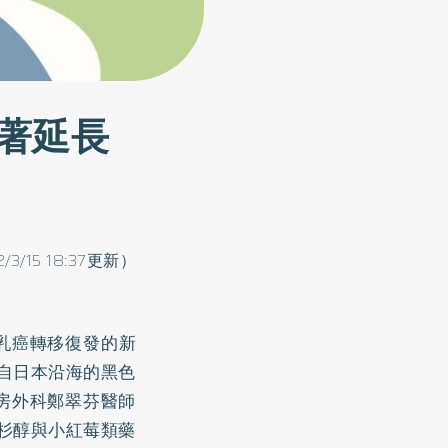
著延長
2/3/15 18:37更新）
乳癌轉移復發的新
發自日本沿海的黑色
房外科鄭翠芬醫師
紫杉醇與小紅莓類藥