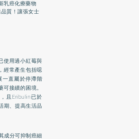
用新乳癌化療藥物
活品質！讓張女士
已使用過小紅莓與
，經常產生包括噁
展一直屬於停滯階
藥可接續的困境。
Eribulin已於
存活期、提高生活品
，其成分可抑制癌細