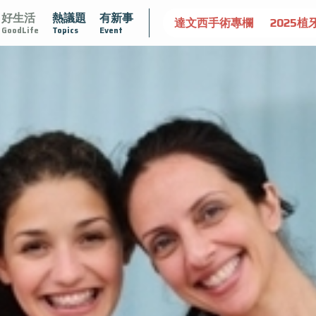
好生活
熱議題
有新事
認識攝護腺肥大
守護骨骼健康
達文西手術專欄
2025植
GoodLife
Topics
Event