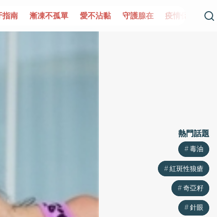
牙指南
漸凍不孤單
愛不沾黏
守護腺在
疫情保衛戰
熱門話題
熱門話題
毒油
毒油
紅斑性狼瘡
紅斑性狼瘡
奇亞籽
奇亞籽
針眼
針眼