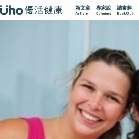
新文章
專家說
讀書趣
沾黏
守護腺在
疫情保衛戰
再生醫學
愛的未來視
Article
Columns
BookClub