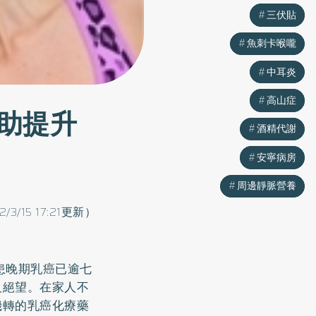
三伏貼
三伏貼
魚刺卡喉嚨
魚刺卡喉嚨
中耳炎
中耳炎
高山症
高山症
助提升
酒精代謝
酒精代謝
安寧病房
安寧病房
周邊靜脈營養
周邊靜脈營養
2/3/15 17:21更新）
患晚期
乳癌
已逾七
及絕望。在家人不
機轉的乳癌化療藥