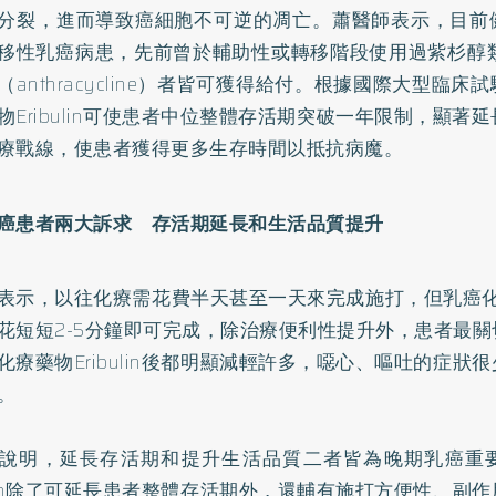
分裂，進而導致癌細胞不可逆的凋亡。蕭醫師表示，目前
移性乳癌病患，先前曾於輔助性或轉移階段使用過紫杉醇類（
（anthracycline）者皆可獲得給付。根據國際大型臨
物Eribulin可使患者中位整體存活期突破一年限制，顯著延
療戰線，使患者獲得更多生存時間以抵抗病魔。
癌患者兩大訴求 存活期延長和生活品質提升
表示，以往化療需花費半天甚至一天來完成施打，但乳癌化療藥物
花短短2-5分鐘即可完成，除治療便利性提升外，患者最
化療藥物Eribulin後都明顯減輕許多，噁心、嘔吐的症狀
。
說明，延長存活期和提升生活品質二者皆為晚期乳癌重
bulin除了可延長患者整體存活期外，還輔有施打方便性、副