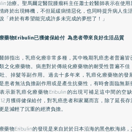
ibulin治療。聖馬爾定醫院腫瘤科主任蕭士銓醫師表示在使
情終於出現轉機，不但延緩病情惡化，也同時提升病人生
說「終於有希望能完成許多未完成的夢想了！」
療藥物Eribulin已獲健保給付 為患者帶來良好生活品質
醫師指出，乳癌化療非常多種，其中晚期乳癌患者普遍皆
類之化療藥物。病患對於傳統化療藥物的耐受性普遍不佳
吐、掉髮等副作用。過去十多年來，乳癌化療藥物的發
是患者無法負擔副作用或是產生抗藥性，有時會面臨無新
表示新乳癌化療藥物Eribulin的出現可補足這中間的空缺，且
4年12月獲得健保給付，對乳癌患者和家屬而言，除了延長
更是減輕了沉重的經濟負擔。
療藥物Eribulin的發現是來自於於日本沿海的黑色軟海綿