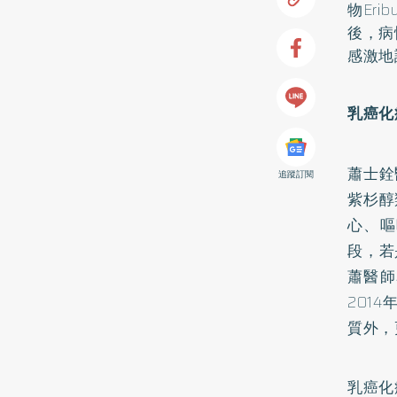
物Er
後，病
感激地
乳癌化
蕭士銓
追蹤訂閱
紫杉醇
心、嘔
段，若
蕭醫師
201
質外，
乳癌化