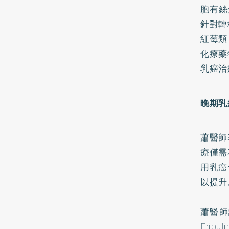
胞有絲
針對轉
紅莓類
化療藥
乳癌治
晚期乳
蕭醫師
療僅需
用乳癌
以提升
蕭醫師
Eri