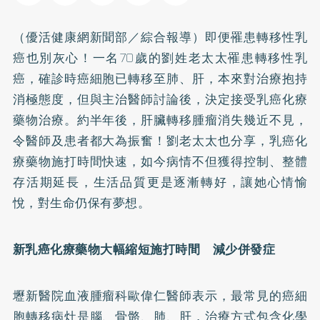
（優活健康網新聞部／綜合報導）即便罹患轉移性
乳
癌
也別灰心！一名70歲的劉姓老太太罹患轉移性乳
癌，確診時癌細胞已轉移至肺、肝，本來對治療抱持
消極態度，但與主治醫師討論後，決定接受乳癌化療
藥物治療。約半年後，肝臟轉移腫瘤消失幾近不見，
令醫師及患者都大為振奮！劉老太太也分享，乳癌化
療藥物施打時間快速，如今病情不但獲得控制、整體
存活期延長，生活品質更是逐漸轉好，讓她心情愉
悅，對生命仍保有夢想。
新乳癌化療藥物大幅縮短施打時間 減少併發症
壢新醫院血液腫瘤科歐偉仁醫師表示，最常見的癌細
胞轉移病灶是腦、骨骼、肺、肝，治療方式包含化學