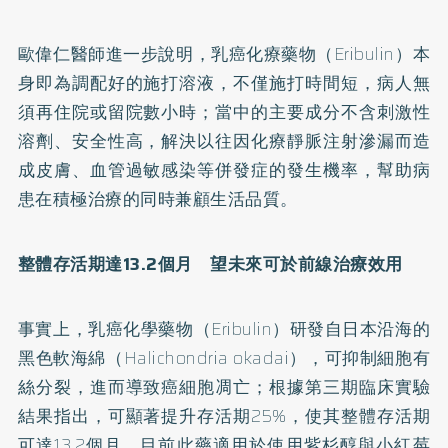
歐偉仁醫師進一步說明，乳癌化療藥物（Eribulin）本
身即為調配好的施打溶液，不僅施打時間短，病人無
須再住院或留院數小時；當中的主要成分不含刺激性
溶劑、安全性高，解決以往因化療靜脈注射滲漏而造
成皮膚、血管過敏感染等併發症的發生機率，幫助病
患在積極治療的同時兼顧生活品質。
整體存活期達13.2個月 望未來可於前線治療效用
事實上，乳癌化學藥物（Eribulin）研發自日本沿海的
黑色軟海綿（Halichondria okadai），可抑制細胞有
絲分裂，進而導致癌細胞凋亡；根據第三期臨床實驗
結果指出，可顯著提升存活期25%，使其整體存活期
可達13.2個月。目前此藥適用於使用紫杉醇與小紅莓