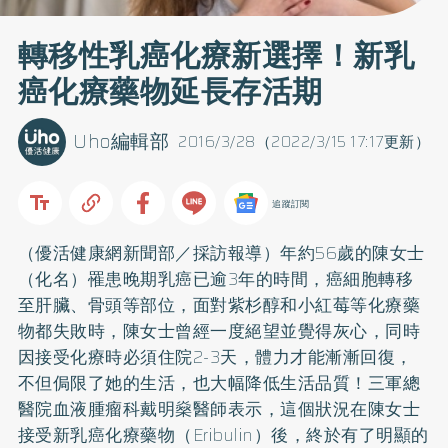
轉移性乳癌化療新選擇！新乳
癌化療藥物延長存活期
Uho編輯部
2016/3/28（2022/3/15 17:17更新）
追蹤訂閱
（優活健康網新聞部／採訪報導）年約56歲的陳女士
（化名）罹患晚期
乳癌
已逾3年的時間，癌細胞轉移
至肝臟、骨頭等部位，面對紫杉醇和小紅莓等化療藥
物都失敗時，陳女士曾經一度絕望並覺得灰心，同時
因接受化療時必須住院2-3天，體力才能漸漸回復，
不但侷限了她的生活，也大幅降低生活品質！三軍總
醫院血液腫瘤科戴明燊醫師表示，這個狀況在陳女士
接受新乳癌化療藥物（Eribulin）後，終於有了明顯的