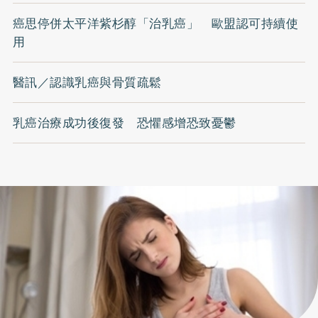
癌思停併太平洋紫杉醇「治乳癌」 歐盟認可持續使
用
醫訊／認識乳癌與骨質疏鬆
乳癌治療成功後復發 恐懼感增恐致憂鬱