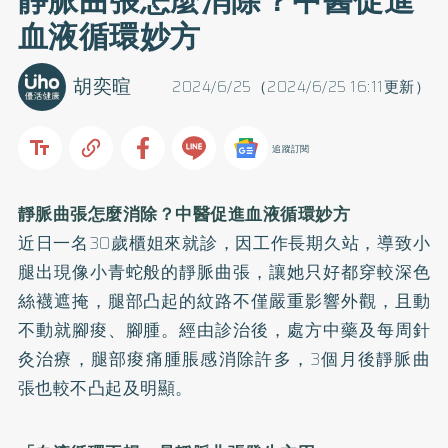
靜脈曲張怎麼消除？中醫促進
血液循環妙方
胡奕暄
2024/6/25（2024/6/25 16:11更新）
追蹤訂閱
靜脈曲張怎麼消除？中醫促進血液循環妙方
近日一名30歲櫃姐來就診，因工作長期久站，導致小
腿出現像小青蛇般的靜脈曲張，讓她只好都穿較深色
絲襪遮掩，腿部凸起的紋路不僅嚴重影響外觀，且動
不動就腳痠、腳腫。經由診治後，處方中藥及每周針
灸治療，腿部痠痛腫脹感消除許多，3個月後靜脈曲
張也較不凸起及明顯。