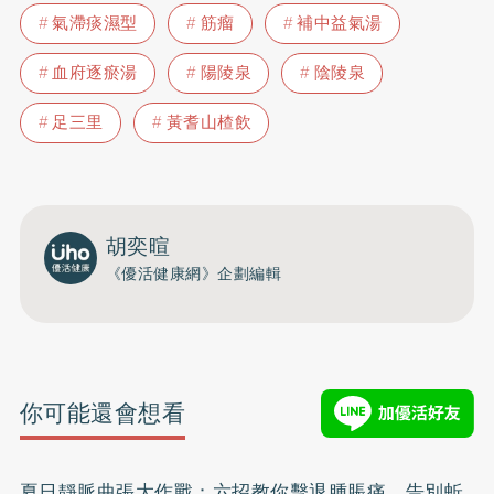
氣滯痰濕型
筋瘤
補中益氣湯
血府逐瘀湯
陽陵泉
陰陵泉
足三里
黃耆山楂飲
胡奕暄
《優活健康網》企劃編輯
你可能還會想看
夏日靜脈曲張大作戰：六招教你擊退腫脹痛，告別蚯