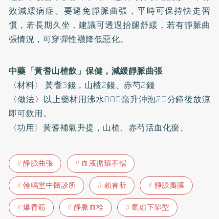
效減緩病症。要避免靜脈曲張，平時可保持快走習
慣，若長期久坐，建議可透過抬腿舒緩，若有靜脈曲
張情況，可穿彈性襪降低惡化。
中藥「黃耆山楂飲」保健，減緩靜脈曲張
〈材料〉 黃耆3錢，山楂2錢、赤芍2錢
〈做法〉以上藥材用沸水800毫升沖泡20分鐘後放涼
即可飲用。
〈功用〉黃耆補氣升提，山楂、赤芍活血化瘀。
靜脈曲張
血液循環不暢
翰鳴堂中醫診所
賴睿昕
靜脈瓣膜
爆青筋
靜脈血栓
氣虛下陷型