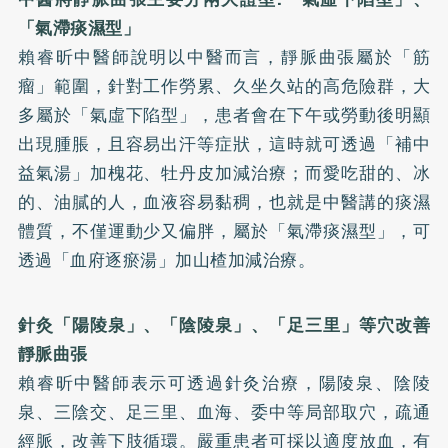
「氣滯痰濕型」
賴睿昕中醫師說明以中醫而言，靜脈曲張屬於「筋
瘤」範圍，針對工作勞累、久坐久站的高危險群，大
多屬於「氣虛下陷型」，患者會在下午或勞動後明顯
出現腫脹，且容易出汗等症狀，這時就可透過「補中
益氣湯」加槐花、牡丹皮加減治療；而愛吃甜的、冰
的、油膩的人，血液容易黏稠，也就是中醫講的痰濕
體質，不僅運動少又偏胖，屬於「氣滯痰濕型」，可
透過「血府逐瘀湯」加山楂加減治療。
針灸「陽陵泉」、「陰陵泉」、「足三里」等穴改善
靜脈曲張
賴睿昕中醫師表示可透過針灸治療，陽陵泉、陰陵
泉、三陰交、足三里、血海、委中等局部取穴，疏通
經脈，改善下肢循環。嚴重患者可採以適度放血，有