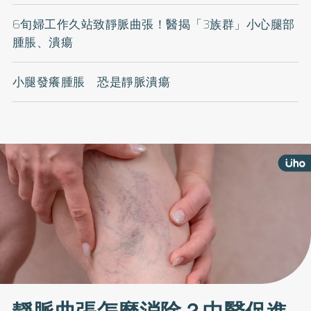
6旬婦工作久站致靜脈曲張！醫揭「3族群」小心腿部
腫脹、潰瘍
小腿發癢腫脹 恐是靜脈潰瘍