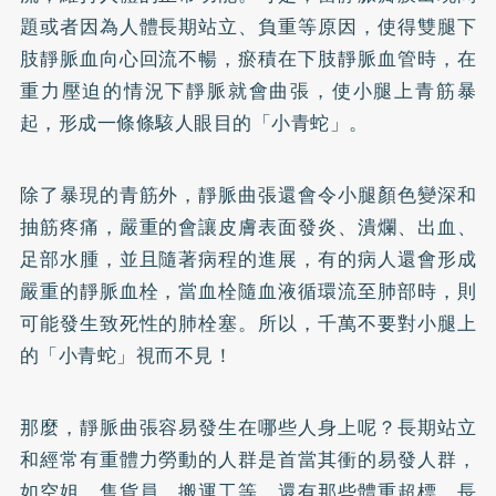
題或者因為人體長期站立、負重等原因，使得雙腿下
肢靜脈血向心回流不暢，瘀積在下肢靜脈血管時，在
重力壓迫的情況下靜脈就會曲張，使小腿上青筋暴
起，形成一條條駭人眼目的「小青蛇」。
除了暴現的青筋外，靜脈曲張還會令小腿顏色變深和
抽筋疼痛，嚴重的會讓皮膚表面發炎、潰爛、出血、
足部水腫，並且隨著病程的進展，有的病人還會形成
嚴重的靜脈血栓，當血栓隨血液循環流至肺部時，則
可能發生致死性的肺栓塞。所以，千萬不要對小腿上
的「小青蛇」視而不見！
那麼，靜脈曲張容易發生在哪些人身上呢？長期站立
和經常有重體力勞動的人群是首當其衝的易發人群，
如空姐、售貨員、搬運工等，還有那些體重超標、長