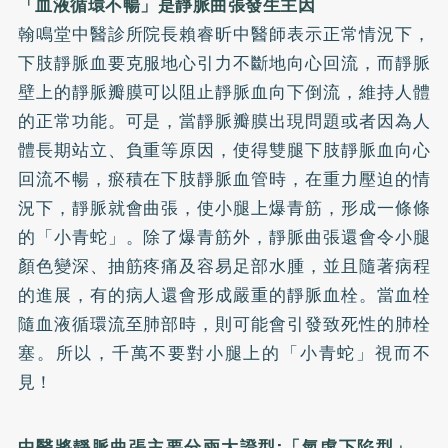
「血液循環不暢」是靜脈曲張發生主因
翰鳴堂中醫診所院長賴睿昕中醫師表示正常情況下，
下肢靜脈血要克服地心引力不斷地向心回流，而靜脈
壁上的靜脈瓣膜可以阻止靜脈血向下倒流，維持人體
的正常功能。可是，當靜脈瓣膜出現問題或者因為人
體長期站立、負重等原因，使得雙腿下肢靜脈血向心
回流不暢，瘀積在下肢靜脈血管時，在重力壓迫的情
況下，靜脈就會曲張，使小腿上爆青筋，形成一條條
的「小青蛇」。除了爆青筋外，靜脈曲張還會令小腿
顏色變深、抽筋疼痛及容易足部水腫，並且隨著病程
的進展，有的病人還會形成嚴重的靜脈血栓。當血栓
隨血液循環流至肺部時，則可能會引發致死性的肺栓
塞。所以，千萬不要對小腿上的「小青蛇」視而不
見！
中醫將靜脈曲張主要分兩大證型:「氣虛下陷型」、