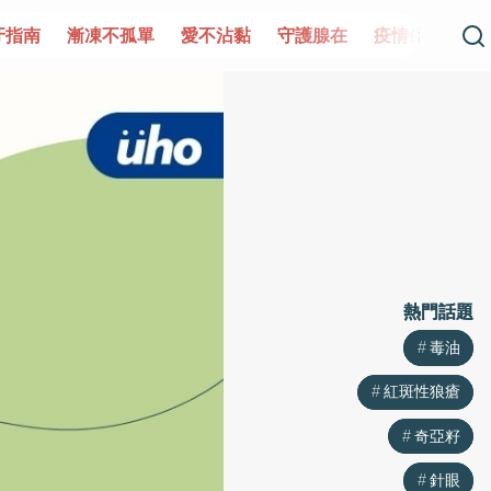
孤單
愛不沾黏
守護腺在
疫情保衛戰
再生醫學
愛
熱門話題
熱門話題
毒油
毒油
紅斑性狼瘡
紅斑性狼瘡
奇亞籽
奇亞籽
針眼
針眼