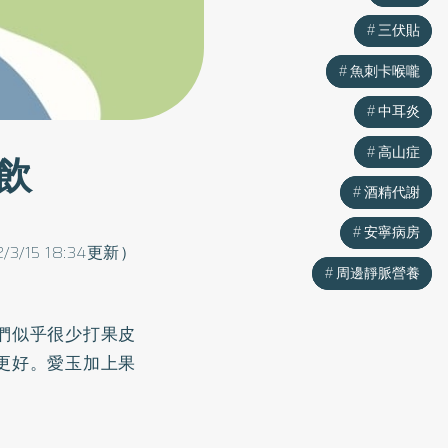
三伏貼
三伏貼
魚刺卡喉嚨
魚刺卡喉嚨
中耳炎
中耳炎
高山症
高山症
飲
酒精代謝
酒精代謝
安寧病房
安寧病房
2/3/15 18:34更新）
周邊靜脈營養
周邊靜脈營養
們似乎很少打果皮
更好。愛玉加上果