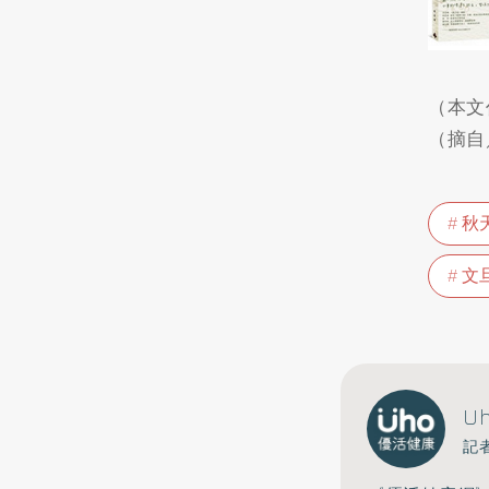
（本文
（摘自
秋
文
U
記