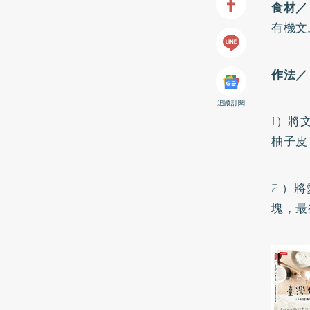
食材／
有機文
作法／
追蹤訂閱
1）將
柚子皮
2 ）
塊，最