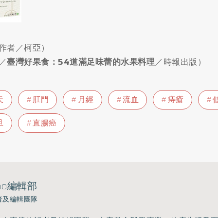
作者／柯亞）
／
臺灣好果食：54道滿足味蕾的水果料理
／時報出版）
天
肛門
月經
流血
痔瘡
旦
直腸癌
ho編輯部
者及編輯團隊