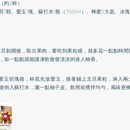
（約2杯）
旦1顆、愛玉1塊、蘇打水1瓶（350ml）、蜂蜜2大匙、冰
文旦剝開後，取出果肉，要吃到果粒感，就多花一點點時間
，加一點點就能讓凍飲散發淡淡的迷人柚香。
將愛玉切塊後，杯底先放愛玉，接著鋪上文旦果粒，淋入兩
後倒入蘇打水，灑一點柚子皮。飲用前攪拌均勻，風味更