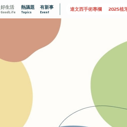
好生活
熱議題
有新事
守護骨骼健康
達文西手術專欄
2025植牙指南
漸凍不
GoodLife
Topics
Event