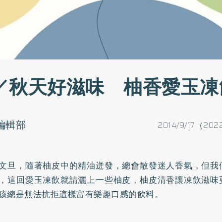
／秋天好滋味 柚香愛玉凍
o編輯部
2014/9/17（202
文旦，隨著柚皮中的精油迸發，總會散發迷人香氣，但我
，這回愛玉凍飲就請灑上一些柚皮，柚皮清香讓凍飲滋味
孩總是無法抗拒這樣富有樂趣口感的飲料。