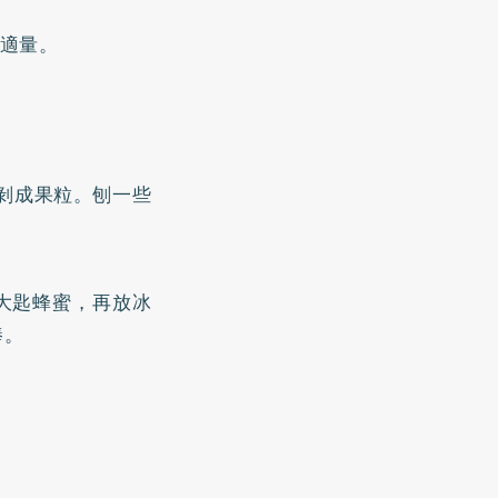
塊適量。
剝成果粒。刨一些
大匙蜂蜜，再放冰
棒。