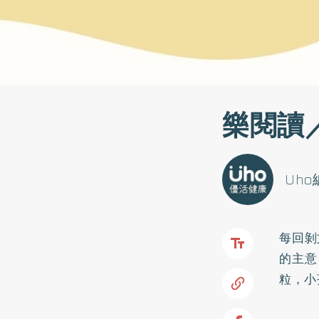
樂閱讀
Uh
每回剝
的主意
粒，小