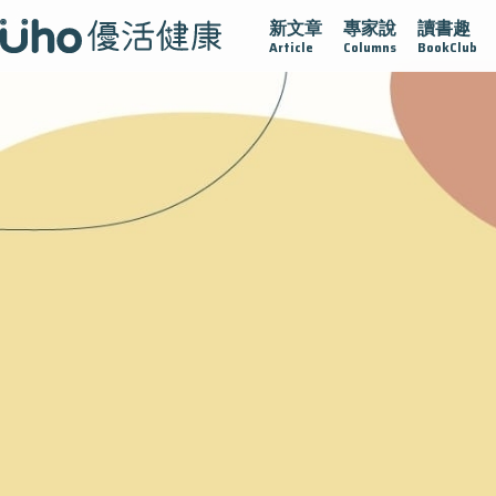
新文章
專家說
讀書趣
在
疫情保衛戰
再生醫學
愛的未來視
認識攝護腺肥大
Article
Columns
BookClub