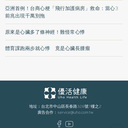
亞洲首例！台商心梗「飛行加護病房」救命：當心3
前兆出現千萬別拖
原來是心臟多了條神經！難怪常心悸
體育課跑兩步就心悸 竟是心臟長腫瘤
地址：台北市中山區長春路328號7樓之2
廣告合作：
service@uho.com.tw