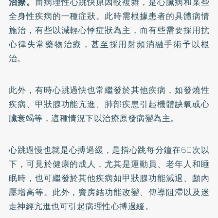
治療。
而病理性心跳快原因較複雜，是心臟病和某些
全身性疾病的一種症狀。此時需根據患者的具體病情
施治，有些以減輕心悸症狀為主，而有些需要採用抗
心律失常藥物治療，甚至採用射頻消融手術予以根
治。
此外，有時心跳過快也常繼發於其他疾病，如發燒性
疾病、甲狀腺功能亢進、肺部疾患引起機體缺氧或心
臟衰竭等，這種情況下以治療原發病變為主。
心跳過慢也就是心搏過緩，是指心跳每分鐘在60次以
下，可見於健康的成人，尤其是運動員、老年人和睡
眠時，也可繼發於其他疾病如甲狀腺功能減退、顱內
壓增高等。此外，竇房結功能改變、傳導阻滯以及迷
走神經亢進也可引起病理性心搏過緩。