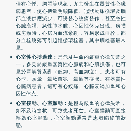
僅有心悸、胸悶等現象，尤其發生在器質性心臟
病患者，使心搏量明顯降低、冠狀動脈循環及腦
部血液供應減少，可誘發心絞痛發作，甚至急性
心臟衰竭、急性肺水腫、心因性休克出現。房撲
或房顫時，心房內血流紊亂，容易形成血栓，部
分血栓脫落可引起體循環栓塞，其中腦栓塞最常
見。
心室性心搏過速：
是危及生命的嚴重心律失常之
一，多見於嚴重器質性心臟病和心肌損傷，也可
見於電解質紊亂（低鉀、高血鉀症）。患者可有
心悸、頭暈、暈厥前兆、暈厥等症狀。在器質性
心臟病患者，還可有心絞痛、心臟衰竭加重和心
因性休克。
心室撲動、心室顫動：
是極為嚴重的心律失常，
如不及時搶救，可致患者死亡。心室撲動可直接
轉為心室顫動，心室顫動通常是患者臨終前狀
態。