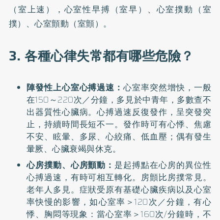
（室上速），心室性早搏（室早）、心室撲動（室
撲）、心室顫動（室顫）。
3. 各種心律失常都有哪些危險？
陣發性上心室心搏過速：
心室率突然增快，一般
在150～220次／分鐘，多見於中青年，多數查不
出器質性心臟病。心搏過速反復發作，呈突發突
止，持續時間長短不一。發作時可有心悸、焦慮
不安、眩暈、多尿、心絞痛、低血壓；偶有發生
暈厥、心臟衰竭與休克。
心房撲動、
心房顫動
：
是起搏點在心房的異位性
心搏過速，有時可相互轉化。房顫比房撲常見。
老年人多見。症狀受原有基礎心臟疾病以及心室
率快慢的影響，如心室率＞120次／分鐘，有心
悸、胸悶等現象：當心室率＞160次/分鐘時，不