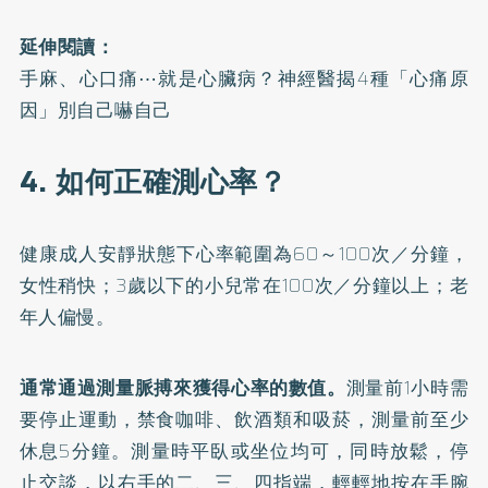
延伸閱讀：
手麻、心口痛⋯就是心臟病？神經醫揭4種「心痛原
因」別自己嚇自己
4. 如何正確測心率？
健康成人安靜狀態下心率範圍為60～100次／分鐘，
女性稍快；3歲以下的小兒常在100次／分鐘以上；老
年人偏慢。
通常通過測量脈搏來獲得心率的數值。
測量前1小時需
要停止運動，禁食咖啡、飲酒類和吸菸，測量前至少
休息5分鐘。測量時平臥或坐位均可，同時放鬆，停
止交談，以右手的二、三、四指端，輕輕地按在手腕