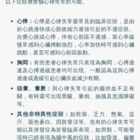
以下症狀應警惕心律失常的可能。
心悸：
心悸是心律失常最常見的臨床症狀，是由
於心跳過快或心肌收縮力過強引起的不適症狀。
自覺心跳或心悸，伴有心前區不適感，當心率緩
慢常感到心臟搏動強烈，心率加快時可感到心臟
跳動，甚至可感到心前區振動。
胸悶：
有些患者心律失常只表現為胸悶，心搏過
速及心搏過緩患者均可出現。一般認為這與心搏
過速或過緩引起心臟供血減少有關。
頭暈、暈厥：
與心律失常引起的腦供血不足有
關，有時還可出現黑矇、暈倒、抽搐及意識障礙
等。
其他非特異性症狀：
如乾咳、乏力、憋氣、盜
汗、面色蒼白、四肢發涼等。也有的心律失常可
能以其併發症為首發臨床表現，如房顫，可能發
現時已經表現為腦中風的症狀，比如昏迷、偏癱