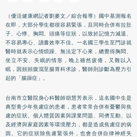
（優活健康網記者劉麥文／綜合報導）國中基測報名
在即，大部分學生都很容易緊張，且同時合併有拉肚
子、心悸、胸悶、頭痛等症狀，以致於記憶力減退、
不容易專心、讀書效率不佳。一名國三學生至門診就
醫時就表示心情煩躁、無法定下心來，總覺得胸悶、
坐立不安、
失眠
的情形，晚上雖然疲倦，又難以入
眠，因頻頻腹瀉至腸胃科求診，醫師則診斷為壓力引
起的「
腸躁症
」。
台南市立醫院身心科醫師胡慧芳表示，這名國中生是
典型青少年焦慮症的患者，患者常常合併有憂鬱與焦
慮的症狀。個人體質因素與課業問題、同儕互動、以
及經濟與家庭因素等環境壓力，都是造成焦慮症的病
因。它的症狀除焦慮緊張外，也會合併
自律神經失