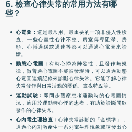
6. 檢查心律失常的常用方法有哪
些？
心電圖：
這是最常用、最重要的一項非侵入性檢
查。一些心室性心律不整、房室傳導阻滯、房
顫、心搏過緩或過速等都可以通過心電圖來診
斷。
動態心電圖：
有時心悸為陣發性，且發作無規
律，做普通心電圖不能被發現時，可以通過動態
心電圖連續記錄來診斷心律失常。它能了解心律
失常發作與日常活動的關係、晝夜特點等。
運動試驗：
即同步觀察患者運動時的心電圖情
況，適用於運動時心悸的患者，有助於診斷間歇
發作的心律失常。
心內電生理檢查：
心律失常診斷的「金標準」，
通過心內刺激產生一系列電生理現象或誘發出心