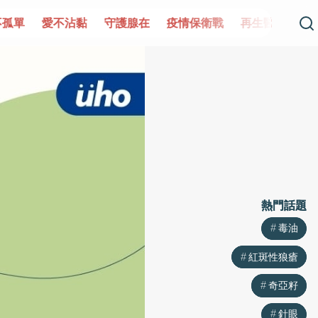
單
愛不沾黏
守護腺在
疫情保衛戰
再生醫學
愛的未
熱門話題
熱門話題
毒油
毒油
紅斑性狼瘡
紅斑性狼瘡
奇亞籽
奇亞籽
針眼
針眼