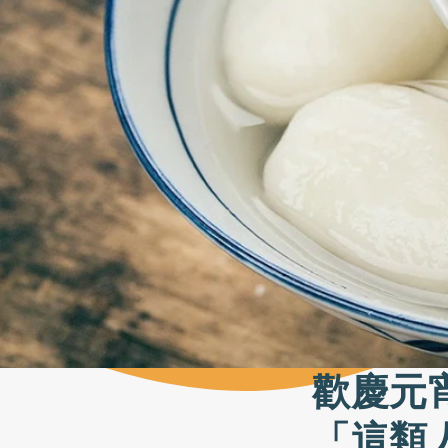
歡慶元
「這類