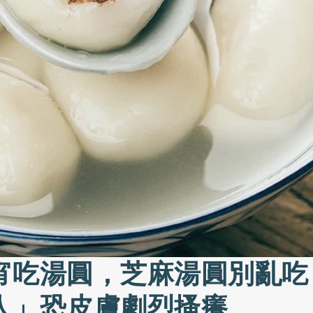
宵吃湯圓，芝麻湯圓別亂吃
人」恐皮膚劇烈搔癢