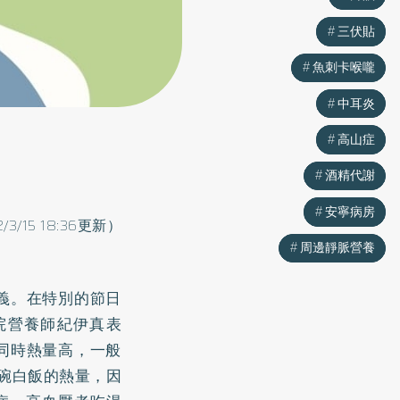
三伏貼
三伏貼
魚刺卡喉嚨
魚刺卡喉嚨
中耳炎
中耳炎
高山症
高山症
酒精代謝
酒精代謝
安寧病房
安寧病房
2/3/15 18:36更新）
周邊靜脈營養
周邊靜脈營養
義。在特別的節日
院營養師紀伊真表
同時熱量高，一般
一碗白飯的熱量，因