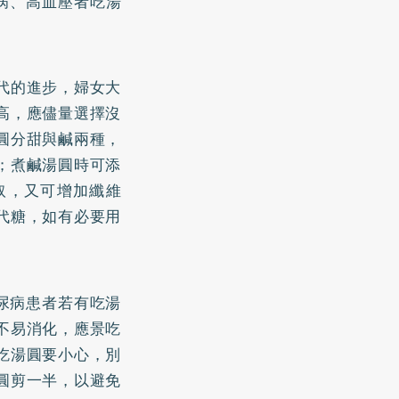
病
、
高血壓
者吃湯
代的進步，婦女大
高，應儘量選擇沒
圓分甜與鹹兩種，
；煮鹹湯圓時可添
取，又可增加纖維
代糖，如有必要用
尿病患者若有吃湯
不易消化，應景吃
吃湯圓要小心，別
圓剪一半，以避免