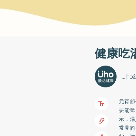
健康吃
Uh
元宵節
要能歡
示，湯
常見的