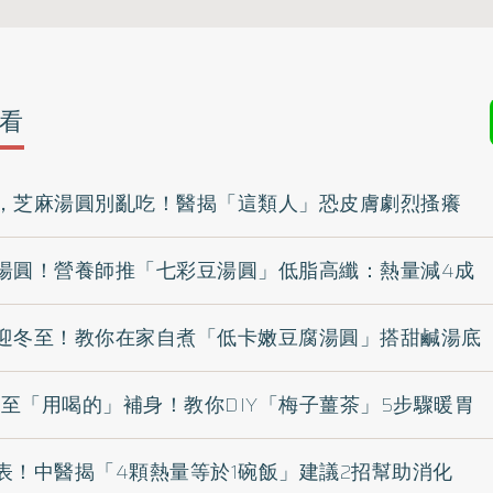
看
，芝麻湯圓別亂吃！醫揭「這類人」恐皮膚劇烈搔癢
湯圓！營養師推「七彩豆湯圓」低脂高纖：熱量減4成
迎冬至！教你在家自煮「低卡嫩豆腐湯圓」搭甜鹹湯底
冬至「用喝的」補身！教你DIY「梅子薑茶」5步驟暖胃
表！中醫揭「4顆熱量等於1碗飯」建議2招幫助消化