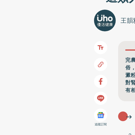
王韻
完
俗
澱
對
有
追蹤訂閱