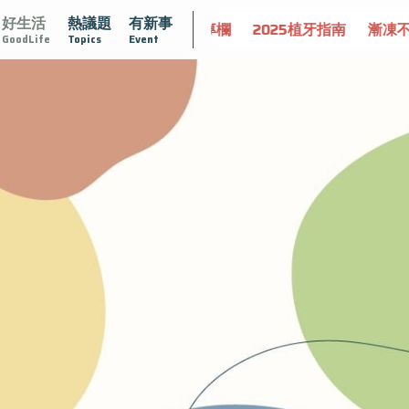
好生活
熱議題
有新事
守護骨骼健康
達文西手術專欄
2025植牙指南
漸凍不孤
GoodLife
Topics
Event