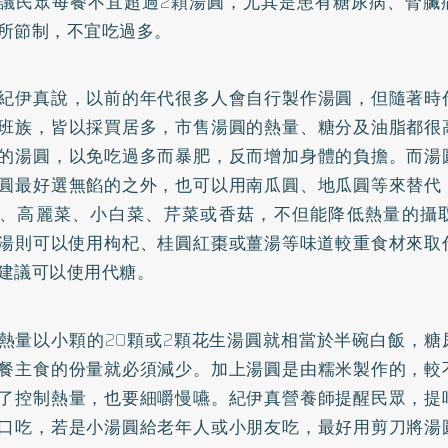
議民眾每餐不宜超過2顆湯圓，尤其是患有
糖尿病
、
腎臟
所節制，不宜吃過多。
紀伊真說，以前的年代很多人會自行製作湯圓，但隨著時
班族，皆以採買居多，市售湯圓的熱量、糖分及油脂都很
的湯圓，以免吃過多而暴肥，反而增加身體的負擔。而湯
圓最好選無餡的之外，也可以用南瓜圓、地瓜圓等來替代
、高麗菜、小白菜、芹菜或香菇，不但能降低熱量的攝
湯則可以使用枸杞、桂圓紅棗或薑湯等味道較重食材來取
建議可以使用代糖。
熱量以小顆的20顆或2顆花生湯圓就相當於半碗白飯，糖
餐主食的份量就必須減少。加上湯圓是由糯米製作的，較
了控制熱量，也要細嚼慢嚥。紀伊真營養師提醒民眾，提
口吃，若是小湯圓給老年人或小朋友吃，最好用剪刀將湯