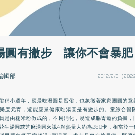
湯圓有撇步 讓你不會暴肥
o編輯部
2012/2/6（202
俗稱小過年，應景吃湯圓是習俗，也象徵著家家團圓的意
樂度元宵，還能應景健康吃湯圓是有撇步的。童綜合醫
員是由糯米粉做成的，不易消化，易造成腸胃道的負擔，
花生湯圓或芝麻湯圓來說4顆熱量大約為280卡，相當於