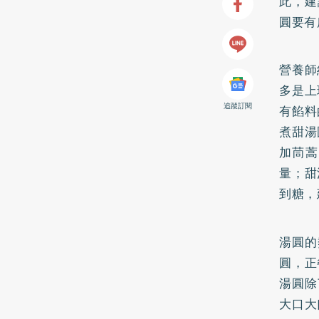
此，建
圓要有
營養師
多是上
追蹤訂閱
有餡料
煮甜湯
加茼蒿
量；甜
到糖，
湯圓的
圓，正
湯圓除
大口大