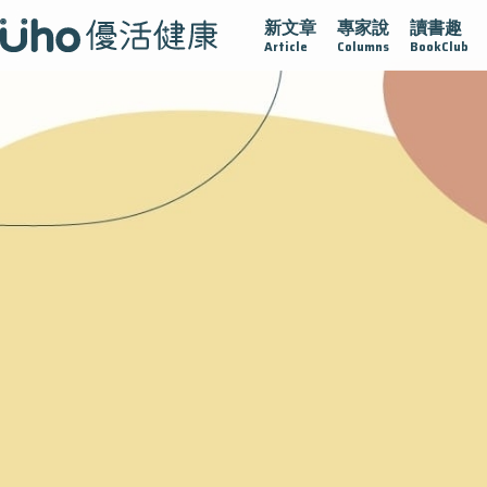
新文章
專家說
讀書趣
疫情保衛戰
再生醫學
愛的未來視
認識攝護腺肥大
Article
Columns
BookClub