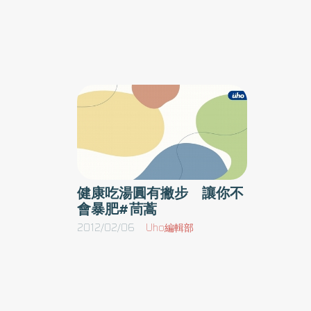
科，葉形相似，但歐洲黃菀含有pyrrolizidine alk
會造成肝臟方面的損害，嚴重時則會導致死亡。
國內已發生多起民眾誤食有毒植物的中毒案例，
般可食性植物的外觀相似，很容易造成民眾誤認
機率。由於不同種類的有毒植物，引起的中毒症
重則傷害中樞神經系統，甚至會因此喪命。還有
豐富的專家，還是不容易從外觀上加以區別。 
千萬不要食用來路不明的植物，以免滿足了一時
健康吃湯圓有撇步 讓你不
回的傷害。萬一民眾誤食了不明植物出現不舒服
會暴肥#茼蒿
保留食餘檢體，讓醫護人員做出正確診斷與治療
2012/02/06
Uho編輯部