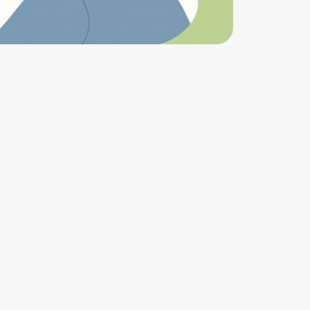
加工料，也能大大提升營養價值喔！2. 纖維1.6公
克：建議國人一日纖維攝取量為25~35毫克，而
茼蒿可以貢獻1.6公克，其餘當然還是一整天需要
攝取到全穀雜糧類、其他蔬菜和水果來作補給
喔！3. 鉀363毫克：礦物質鉀與維持心肌功能正
常也是息息相關，甚至還可以去調整身體的酸鹼
平衡喔！4. 鈣46毫克：鈣質的來源除了常聽到的
乳品類以外，深綠色蔬菜也是不錯的選擇，雖然
含量不敵乳品類，但別忽略他喔！5. 葉酸95微
克：葉酸除了是準備懷孕以及孕期媽媽特別需要
補充的營養素以外，也和我們的造血相關喔！有
些人的貧血不見得是缺乏鐵，有可能是缺乏葉
酸。網傳茼蒿農藥多應注意？簡鈺樺營養師提
醒，不管是任何葉菜類，清洗這個步驟都非常重
要，若沒有洗乾淨很可能就會把夾帶的髒東西吃
進肚子裡，並非只有茼蒿而已喔！正確的清洗步