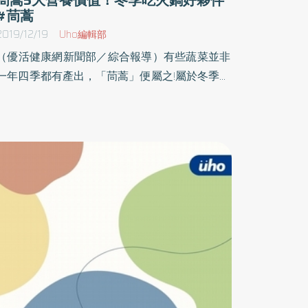
#茼蒿
2019/12/19
Uho編輯部
（優活健康網新聞部／綜合報導）有些蔬菜並非
一年四季都有產出，「茼蒿」便屬之!屬於冬季蔬
菜的茼蒿，盛產季節大約在每年10月至隔年4
月，而這段寒冷的季節也是家家戶戶吃鍋的好時
機，身為愛吃茼蒿一族的癌症關懷基金會校園營
養師講師簡鈺樺建議大家不免可以利用這樣的機
會補充滿滿茼蒿的營養！茼蒿營養價值簡鈺樺營
養師表示，歸屬於綠色葉菜類一族的茼蒿，有著
植化素葉綠素和β-胡蘿蔔素，同時礦物質和維生
素種類也相當豐富喔！若把實際的營養素含量量
化，根據台灣食品成分資料庫2018版，每100公
克的茼蒿有：1. 熱量13大卡：蔬菜低熱量又高纖
維的特性，對於控制體重者來講是很棒的選擇！
甚至適合入火鍋料理的茼蒿，若可以去取代一些