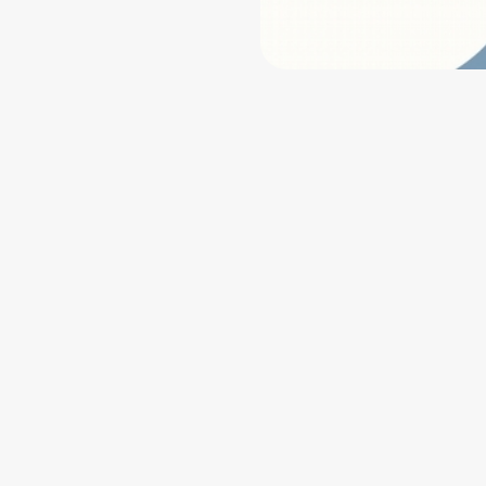
aloids (PAs)類的生物鹼，誤食
 澎湖縣衛生局強調近年來，
其共同特性都是有毒植物和一
，因而大大提高了民眾誤食的
狀不盡相同，輕則腸胃不適，
部分有毒植物，就算找來經驗
澎湖縣衛生局再次呼籲，民眾
的口腹之慾，反而造成無法挽
的症狀時，一定要趕緊就醫並
。