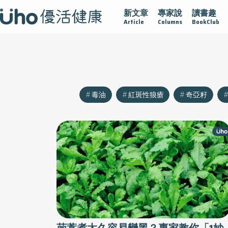
新文章
專家說
讀書趣
大
守護骨骼健康
達文西手術專欄
2025植牙指南
漸凍
Article
Columns
BookClub
毒油
紅斑性狼瘡
奇亞籽
茼蒿煮太久容易變黑？專家教你「1妙