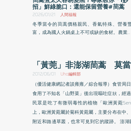
招」鮮綠脆口：還能保留營養#茼蒿
2026/01/21
人間福報
冬季當令的茼蒿價格親民、香氣特殊、營養
富，成為國人火鍋桌上不可或缺的食材。農業
表示，只要挑對品種、清洗確實、掌握正確料
方式，便能兼顧美味與健康。《優活健康網》
摘此篇分享大葉、小葉茼蒿的差別以及食用
「黃莞」非澎湖茼蒿 莫當
式，這個冬天也能開心吃茼蒿。
2012/06/01
Uho編輯部
（優活健康網記者談雍雍／綜合報導）食管局日
食用了不知名「山野菜」後出現嘔吐症狀，經過
民眾是吃了有微弱毒性的植物「歐洲黃菀Senecio
上，歐洲黃菀屬於菊科黃菀屬，主要分布在中、
附近和路邊草叢，也常可見到它的蹤跡。 澎湖
例，是因為民眾將有毒的「黃菀」當成「山茼蒿