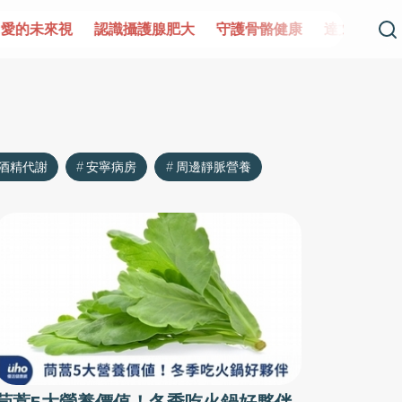
愛的未來視
認識攝護腺肥大
守護骨骼健康
達文西手術專
酒精代謝
安寧病房
周邊靜脈營養
茼蒿5大營養價值！冬季吃火鍋好夥伴