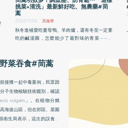
挑菜+清洗」最新鮮好吃、無農藥#茼
蒿
2022/11/02
馮逸華
豐
秋冬進補愛吃薑母鴨、羊肉爐，還有冬至一定要
部
吃的鹹湯圓，怎麼能少了最對味的青菜——茼
理
蒿！茼蒿的特殊風味與口感令人回味無窮，更富
特
含高營養價值，可促進腸胃蠕動、低熱量。但茼
方
野菜吞食#茼蒿
蒿要如何挑選才新鮮？吃茼蒿有哪些好處和禁
忌？《優活健康網》為您整理美味茼蒿「9大
QA」一篇看懂！
前接獲一起中毒案例，民眾因
分子生物檢驗技術鑑別，確認
 vulgaris」。在植物分類
高海拔山區，但在郊區、菜園
縣衛生局表示，這次的誤食案
」吃下肚，這兩種植物同屬菊