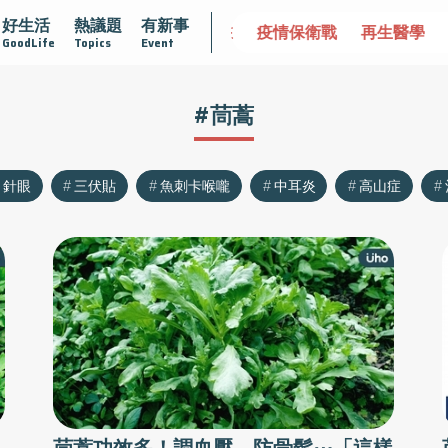
好生活
熱議題
有新事
不孤單
愛不沾黏
守護腺在
疫情保衛戰
再生醫學
GoodLife
Topics
Event
#茼蒿
針眼
三伏貼
魚刺卡喉嚨
中耳炎
高山症
茼蒿功效多！調血壓、防骨鬆⋯「這樣