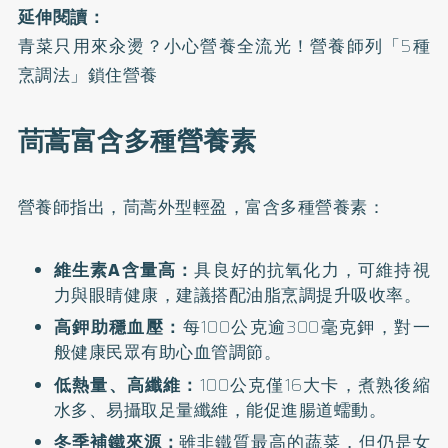
延伸閱讀：
青菜只用來汆燙？小心營養全流光！營養師列「5種
烹調法」鎖住營養
茼蒿富含多種營養素
營養師指出，茼蒿外型輕盈，富含多種營養素：
維生素A含量高：
具良好的抗氧化力，可維持視
力與眼睛健康，建議搭配油脂烹調提升吸收率。
高鉀助穩血壓：
每100公克逾300毫克鉀，對一
般健康民眾有助心血管調節。
低熱量、高纖維：
100公克僅16大卡，煮熟後縮
水多、易攝取足量纖維，能促進腸道蠕動。
冬季補鐵來源：
雖非鐵質最高的蔬菜，但仍是女