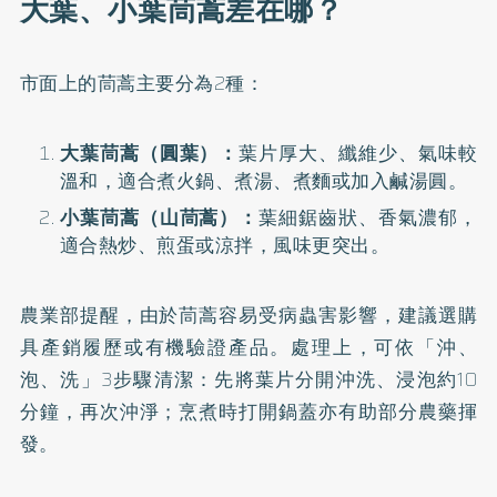
大葉、小葉茼蒿差在哪？
市面上的茼蒿主要分為2種：
大葉茼蒿（圓葉）：
葉片厚大、纖維少、氣味較
溫和，適合煮火鍋、煮湯、煮麵或加入鹹湯圓。
小葉茼蒿（山茼蒿）：
葉細鋸齒狀、香氣濃郁，
適合熱炒、煎蛋或涼拌，風味更突出。
農業部提醒，由於茼蒿容易受病蟲害影響，建議選購
具產銷履歷或有機驗證產品。處理上，可依「沖、
泡、洗」3步驟清潔：先將葉片分開沖洗、浸泡約10
分鐘，再次沖淨；烹煮時打開鍋蓋亦有助部分農藥揮
發。