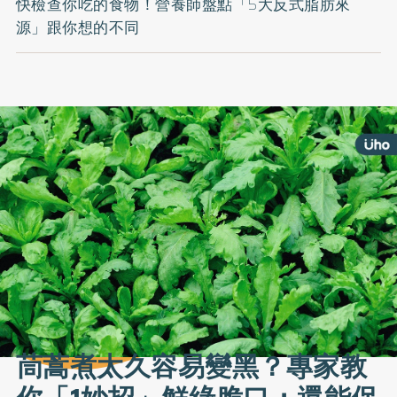
快檢查你吃的食物！營養師盤點「5大反式脂肪來
源」跟你想的不同
茼蒿煮太久容易變黑？專家教