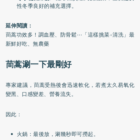
性冬季良好的補充選擇。
延伸閱讀：
茼蒿功效多！調血壓、防骨鬆⋯「這樣挑菜+清洗」最
新鮮好吃、無農藥
茼蒿涮一下最剛好
專家建議，茼蒿受熱後會迅速軟化，若煮太久易氧化
變黑、口感變差、營養流失。
因此：
火鍋：最後放，涮幾秒即可撈起。