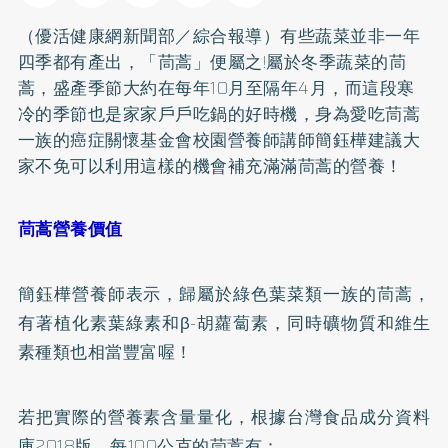
（優活健康網新聞部／綜合報導）有些蔬菜並非一年
四季都有產出，「茼蒿」便屬之!屬於冬季蔬菜的茼
蒿，盛產季節大約在每年10月至隔年4月，而這段寒
冷的季節也是家家戶戶吃鍋的好時機，身為愛吃茼蒿
一族的癌症關懷基金會校園營養師講師簡鈺樺建議大
家不免可以利用這樣的機會補充滿滿茼蒿的營養！
茼蒿營養價值
簡鈺樺營養師表示，歸屬於綠色葉菜類一族的茼蒿，
有著植化素葉綠素和β-胡蘿蔔素，同時礦物質和維生
素種類也相當豐富喔！
若把實際的營養素含量量化，根據台灣食品成分資料
庫2018版，每100公克的茼蒿有：