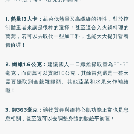
1.
熱量13大卡：
蔬菜低熱量又高纖維的特性，對於控
制體重者來講是很棒的選擇！甚至適合入火鍋料理的
茼蒿，若可以去取代一些加工料，也能大大提升營養
價值喔！
2.
纖維1.6公克：
建議國人一日纖維攝取量為25~35
毫克，而茼蒿可以貢獻1.6公克，其餘當然還是一整天
需要攝取到全穀雜糧類、其他蔬菜和水果來作補給
喔！
3.
鉀363毫克：
礦物質鉀與維持心肌功能正常也是息
息相關，甚至還可以去調整身體的酸鹼平衡喔！