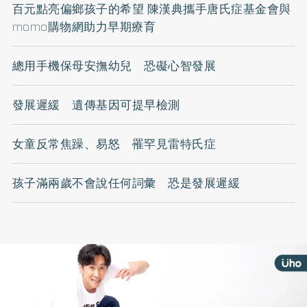
百元點亮偏鄉孩子的希望 陳漢典攜手唐氏症基金會與
momo購物網助力早期療育
總用手機保母安撫幼兒 恐礙心智發展
發展遲緩 遺傳基因可提早檢測
女童反常焦躁、易怒 罹罕見雷特氏症
孩子滿兩歲不會說任何詞彙 恐是發展遲緩