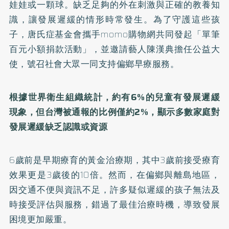
娃娃或一顆球。缺乏足夠的外在刺激與正確的教養知
識，讓發展遲緩的情形時常發生。為了守護這些孩
子，唐氏症基金會攜手momo購物網共同發起「單筆
百元小額捐款活動」，並邀請藝人陳漢典擔任公益大
使，號召社會大眾一同支持偏鄉早療服務。
根據世界衛生組織統計，約有6%的兒童有發展遲緩
現象，但台灣被通報的比例僅約2%，顯示多數家庭對
發展遲緩缺乏認識或資源
6歲前是早期療育的黃金治療期，其中3歲前接受療育
效果更是3歲後的10倍。然而，在偏鄉與離島地區，
因交通不便與資訊不足，許多疑似遲緩的孩子無法及
時接受評估與服務，錯過了最佳治療時機，導致發展
困境更加嚴重。