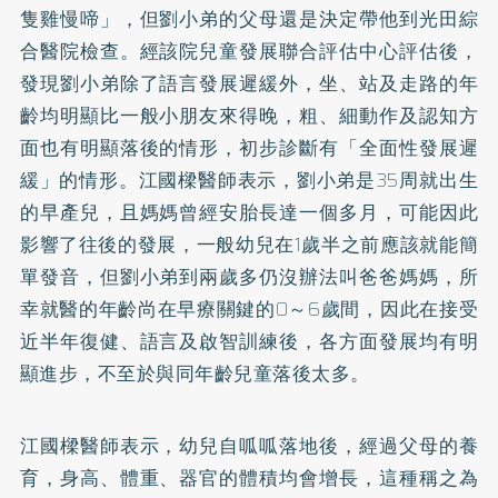
隻雞慢啼」，但劉小弟的父母還是決定帶他到光田綜
合醫院檢查。經該院兒童發展聯合評估中心評估後，
發現劉小弟除了語言發展遲緩外，坐、站及走路的年
齡均明顯比一般小朋友來得晚，粗、細動作及認知方
面也有明顯落後的情形，初步診斷有「全面性發展遲
緩」的情形。江國樑醫師表示，劉小弟是35周就出生
的早產兒，且媽媽曾經安胎長達一個多月，可能因此
影響了往後的發展，一般幼兒在1歲半之前應該就能簡
單發音，但劉小弟到兩歲多仍沒辦法叫爸爸媽媽，所
幸就醫的年齡尚在早療關鍵的0～6歲間，因此在接受
近半年復健、語言及啟智訓練後，各方面發展均有明
顯進步，不至於與同年齡兒童落後太多。
江國樑醫師表示，幼兒自呱呱落地後，經過父母的養
育，身高、體重、器官的體積均會增長，這種稱之為