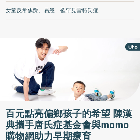
女童反常焦躁、易怒 罹罕見雷特氏症
百元點亮偏鄉孩子的希望 陳漢
典攜手唐氏症基金會與momo
購物網助力早期療育