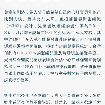
兒童節剛過，為人父母總希望自己的心肝寶貝能跑得
比別人快、跳得比別人高。但根據世界衛生組織
（WHO）統計，兒童發展遲緩的發生率為6％～
8％，以台灣來說每年出生的嬰兒約20萬人左右，其
中約1萬4千多人就可能是發展遲緩兒童。但台灣發展
遲緩的通報率仍偏低，根據內政部兒童局統計，台灣
僅約有6％～17％的遲緩兒童及時發現並接受早療。
光田綜合醫院兒童發展聯合評估中心江國樑醫師特別
指出，一旦錯過了0～6歲的早療關鍵期，孩子將很難
再跟上同齡孩子的腳步，提醒家長對於孩子的發展步
調應提高警覺。
劉小弟弟今年已經兩歲半，家人一直覺得奇怪，怎麼
劉小弟至今仍然不會講話。雖然老一輩的人都說「大