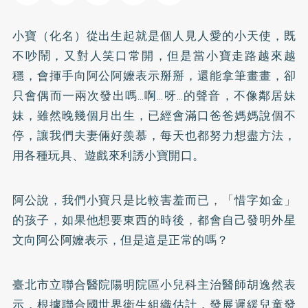
小寶（化名）從出生起就是個人見人愛的小天使，既
不吵鬧，又對人笑口常開，但是當小寶走路越來越
穩，會揮手向阿公阿嬤表示掰掰，還能拿筆畫畫，卻
只會偶而一兩次發出嗎…啊…呀…的聲音，不像鄰居妹
妹，雖然晚幾個月出生，已經會滿口爸爸媽媽說個不
停，讓我們夫妻倆好羨慕，每天也都努力想盡方法，
用各種玩具、遊戲來利誘小寶開口。
阿公說，我們小寶只是比較害羞而已，「惜字如金」
的孩子，如果他想要東西的時後，都會自己發明外星
文向阿公阿嬤表示，但是這是正常的嗎？
臺北市立聯合醫院陽明院區小兒科主治醫師胡逸然表
示，根據聯合國世界衛生組織估計，發展遲緩兒童發