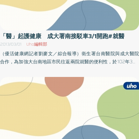
「醫」起護健康 成大署南接駁車3/1開跑#就醫
2013/03/01
Uho編輯部
（優活健康網記者劉麥文／綜合報導）衛生署台南醫院與成大醫院
合作，為加強大台南地區市民往返兩院就醫的便利性，於102年3月1
日起開始提供就醫民眾、家屬及兩院醫護人員「雙向定點免費交通
車接駁服務」。署南醫院、成大醫院合作經營將提供，檢驗與檢查
資料線上直接查詢，免重覆受檢、免費救護車接駁、病歷摘要線上
查詢等服務。目前兩院合作經營架構下，充分運用醫療資源，「急
診分流‧雙向轉診開刀‧住院」、兩院外科系跨院際合作「落實在地化
醫療‧成大醫師駐診手術」，專業精細分工，至署南提供完整醫療服
務。本次「雙向定點免費交通車接駁服務」在成大醫院代理院長楊
俊佑全力支持人力與經費下，於3月1日正式上路，每天對開八個班
次，對兩院深度的合作經營更邁向新的里程碑。台南市衛生局長林