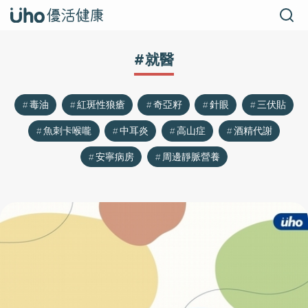
#就醫
毒油
紅斑性狼瘡
奇亞籽
針眼
三伏貼
魚刺卡喉嚨
中耳炎
高山症
酒精代謝
安寧病房
周邊靜脈營養