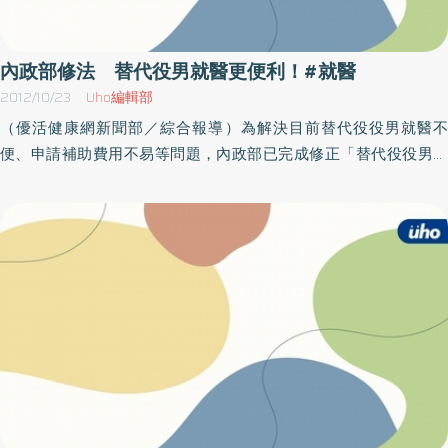
聖哲表示，期盼兩院合作經營能守護大台南市民一輩子的健康。
（圖片來源：台南醫院提供）
內政部修法 替代役男就醫更便利！#就醫
2012/10/23
Uho編輯部
（優活健康網新聞部／綜合報導）為解決目前替代役役男就醫不
便、申請補助費用不易等問題，內政部已完成修正「替代役役男替
代役役男保險辦法」第12條、第12條之1，預計於102年1月1日實施。
內政部表示，新規定實施後將擴大替代役男補助就醫據點，並修正
醫療補助費撥補程序以節省行政成本。內政部表示，現行規定替代
役役男非緊急之傷病，必須前往國軍醫院就醫，始可獲得醫療費用
補助。但因目前全國僅有11處國軍醫院，而替代役役男服勤處所遍及
全國各地，為維護役男就醫權益，修正規定為役男傷病，憑替代役
役男身分證，赴所有全民健康保險醫事服務機構就醫，其依全民健
康保險法規規定，應自行負擔之醫療費用，由內政部編列預算直接
撥付健保局，役男無需支付，將使役男就醫更方便，維護其就醫權
益。另外，內政部亦規定未來替代役役男就醫仍需自行支付掛號
費，期使役男珍惜醫療資源，並落實全民健保分級就醫制度。同時