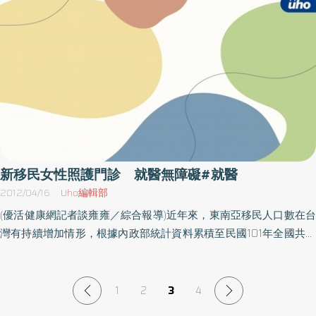
必然現象，疏忽治療，而政府衛生局表示失眠問題應求助醫師，不
可自行買藥服用，以免危害健康。蔡育泰醫師舉例，若老人整日待
在家裡，無適當的生活節律容易造成生理時鐘變混亂及睡眠週期的
錯亂，腦中風、失智老人、精神疾病等可能因為控制生理時鐘節律
性的腦組織發生病變或退化，也可以是身體疾病（如呼吸障礙、夜
間頻尿、慢性疼痛）影響睡眠。嘉義市政府衛生局呼籲老人失眠要
至醫療院所就診，並遵照醫師處方服藥，不可自行增減劑量。有些
人憂慮長期服用會產生依賴性，而抗拒服藥導致生活品質低落。也
有人未依身體狀況，聽信他人而自行購藥服用，反而傷了身體。唯
有經醫師診斷依個人不同狀況而做適當處方，失眠問題才可改善。
新移民女性照護門診 就醫無障礙#就醫
如何治療及是否使用鎮靜安眠藥應聽從醫師之建議，不要因為害怕
2012/04/16
Uho編輯部
成癮而不敢遵照醫囑使用，或自行購買濫用。一般用藥原則是醫師
(優活健康網記者談雍雍／綜合報導)近年來，東南亞移民人口數在台
應告知病人副作用，危險性及可能成癮，病情改善逐漸減低劑量而
灣有持續增加情形，根據內政部統計資料累積至民國101年全國共有
停藥，醫師用藥期間應定期評估病情及療效調整處方，民眾應依醫
外籍配偶四十六萬人，換句話說台灣目前婚姻中四對新人裡，就有
師指示劑量服用不可自行增量。衛生局表示鎮靜安眠藥均屬於管制
一對是跨國婚姻。為避免新移民配偶擔心語言隔閡無法與醫護人員
藥品也是處方藥，民眾一定不可無醫師處方使用鎮靜安眠藥，社區
溝通，導致降低就醫意願，花蓮慈濟醫院婦產科於四月起開辦「新
1
2
3
4
藥局更不可私自販賣，以免觸法。
移民女性健康照護門診」，提供新移民配偶就醫諮詢服務及就醫陪