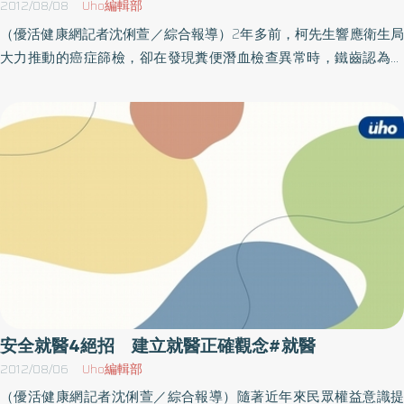
2012/08/08
Uho編輯部
西醫還是任何其他療法。撇步5－住院、手術要評估，當你得知需要
（優活健康網記者沈俐萱／綜合報導）2年多前，柯先生響應衛生局
住院或手術治療時，有一些問題能幫助你評估與下決定。手術治療
大力推動的癌症篩檢，卻在發現糞便潛血檢查異常時，鐵齒認為自
前，除了詢問醫師手術還有哪些可選？這項手術對疾病幫助多大？
己不會有問題，期間更不論工作人員打多少次電話，甚至登門拜
手術將在哪裡進行？手術後在哪裡靜養？加護病房或是普通病房？
訪，甚至幫柯先生預約好大腸鏡檢時間等，柯先生就是不願意到醫
手術麻醉是全身還是半身？手術後又用哪種方式止痛？醫師及醫院
院進一步進行內視鏡檢查，即使至症狀出現時，也堅持不治療，後
開這類手術有很多經驗？手術可能出現哪些併發症或後遺症？有解
留下3個未成年的孩子和他的妻子，前來告別式致意的人無不潸然淚
決方法嗎？手術後會有器官機能短暫或永久喪失嗎？需不需要復
下。 根據衛生署國民健康局指出，在台灣地區，每年約有八千多人
健？注意以上細節，能讓你更清楚掌握自己及家人的健康。
得到大腸癌，並有近四千人因大腸癌死亡，且呈每年快速增加的趨
勢，其實大腸癌是可以早期發現早期治療，且治癒率很高的癌症，
根據統計，早期的大腸癌如果妥善治療，存活率高達90％以上。國
健局表示，大腸癌主要是由大腸內的腺瘤瘜肉癌化所造成，因此如
能早期發現腺瘤瘜肉予以切除，可以減少大腸癌的發生。根據歐美
國家研究顯示，實施糞便潛血檢查可以降低30％的大腸癌發生率，
糞便潛血檢查（FOBT）是檢查糞便中是否有血，糞便潛血檢查大多
安全就醫4絕招 建立就醫正確觀念#就醫
是用免疫法，不需飲食限制，因此相當簡單方便，但糞便潛血檢查
2012/08/06
Uho編輯部
並非百分之百，所以當有任何異狀時，仍應找專科醫師做必要檢
（優活健康網記者沈俐萱／綜合報導）隨著近年來民眾權益意識提