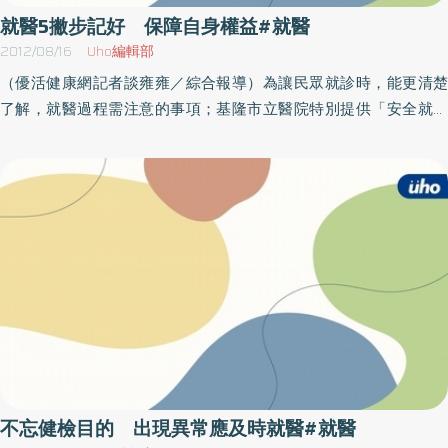
規範替代役男於服役期間傷病，若有接受全民健康保險不給付範圍
就醫5撇步記好 保障自身權益#就醫
醫療項目之需求，則可視個案情形酌以補助醫療技術費、醫師診察
2012/08/16
Uho編輯部
費、手術費及無保險病房時之上一等病房差額。內政部表示，本項
（優活健康網記者談雍雍／綜合報導）為讓民眾就診時，能更清楚
替代役役男醫療新制施行後，將可解決目前役男就醫不便及申請醫
了解，就醫過程需注意的事項；基隆市立醫院特別提供「安全就醫
療補助不易等問題，使役男在服役期間均能得到妥適之醫療照顧，
時需注意的事項的5個小撇步」讓民眾知道。例如在得知需要做檢查
而能安心服役，並提升替代役服勤效能。
或治療時，可先請醫師說明這項檢查或治療對你得重要性，或是看
病時對醫師的指示或解釋不甚了解時，不必擔心發問不好意思，必
須詳細地了解，就醫才能有最大的效果。就醫的5個小撇步為：撇步
1－安全看病講清楚，而醫師大約會問七種問題就是「哪裡不舒
服」、「怎樣不舒服」 、「做過什麼事才開始不舒服」、「不舒服
多久，有沒有特定時間」、「看病前曾如何處理不舒服症狀」、
「有沒有生過其他的病，或做其他治療」及其他健康資訊。撇步2－
追求健康勤發問，看病時，當你有聽沒有懂要立即發問，請醫師用
你能理解的方式再解釋。 撇步3－檢查、治療問仔細，可請醫師說明
這項檢查或治療的必要性。撇步4－正確用藥才安全，在醫師開藥
時，應該提醒醫師你目前正在服用的藥物及健康食品、曾發生過敏
不忘健檢目的 出現異常應及時就醫#就醫
或使你不舒服的藥物 ，以及目前是否正接受其他治療，不管中醫、