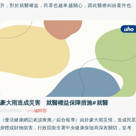
查。如果糞便潛血檢查呈陽性時，應進一步接受大腸鏡檢查，其好
升，對於就醫權益，民眾也越來越關心，因此醫療糾紛案件也遞
處是檢查過程如有發現病兆或瘜肉時，可以直接取樣做切片或是將
增，甚至出現醫院暴力事件。衛生局特別提醒民眾安全就醫4絕招包
它切除。臺南市政府衛生局在父親節提醒大家，健康檢查的目的是
括：就醫前做適當準備、看病講清楚、檢查治療方法要確認及聰明
要早期發現問題、早期診斷、早期治療，倘若檢查異常而不就醫就
用藥，提醒民眾愈主動參與自己的醫療過程，治療結果愈好，也更
失去檢查的目的，希望各位市民注重自己的健康並主動定期篩檢，
滿意。臺北市衛生局指出，若民眾在事前準備與建立正確的就醫態
各區衛生所及各醫院均提供癌症篩檢服務，市民朋友只需帶健保卡
度，就能減少醫療爭議案件的發生，因此衛生局也提出安全就醫4絕
前往領取糞便收集管回家採檢後繳回即可；如果您檢查的結果異
招，幫助民眾擁有正確的就醫態度，絕招1：就醫態度要正確，正確
常，衛生局也呼籲市民撥冗至醫院複診，複診的時間預約可與各大
準備不但有助於診斷病情，同時能獲得適切的診療，如穿著容易穿
醫院癌症篩檢中心洽詢，或就近至各區衛生所協助預約複診。父母
脫衣物，避免配戴過多手飾。就診時不宜要求醫師打針、開藥或做
的健康是孩子最大的幸福。
檢查，應尊重醫師專業上的考量判斷。絕招2：安全看病講清楚，一
般醫師看診時會問一些問題，民眾可以先針對一些問題整理資料，
像是不適症狀從什麼時候開始？過去是否有藥物過敏情況？不舒服
多久，有沒有特定時間？曾如何處理不舒服症狀？過去病史？等，
豪大雨造成災害 就醫權益保障措施#就醫
都應誠實告訴醫師。對於醫師的病況或檢查說明有任何的疑問或顧
2012/06/12
Uho編輯部
慮時，應立即發問，尋求醫師解釋說明。絕招3：檢查、治療方法要
（優活健康網記者談雍雍／綜合報導）由於豪大雨災情，造成民眾
確認，許多民眾喜歡就診時要求醫師做各項檢查，但醫師有專業上
身體或財物損害，行政院衛生署中央健康保險局深表關切，並考量
考量，且必須遵守健保及醫院規定，無法依民眾要求照單全收。在
此期間可能有民眾需要就醫，而無法取得健保IC卡或IC卡遭毀損，健