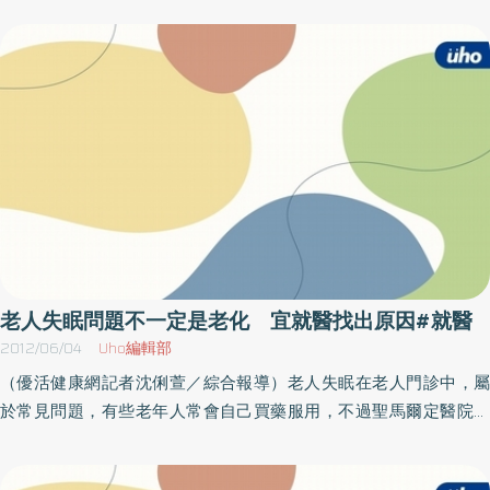
醫師建議做相關檢查或治療時，應請醫師說明檢查或治療的重要
保局特別呼籲各特約醫療院所對於由上述原因而無法持健保IC卡就醫
性？過程中需配合及注意的事項？及檢查或治療時間及何時可得知
者，請仍依據健保IC卡例外就醫程序予以受理就醫。民眾如確定因豪
結果？醫師講解時，不清楚處則請醫師詳加說明，完成檢查或治療
大雨致健保IC卡毀損致不堪使用，健保局將免費換發一張新卡。申請
後要回診請醫師說明結果對健康之影響。絕招4：聰明用藥 ，看診領
換發新卡，僅需填妥「請領健保IC卡申請表」，並註明「豪大雨受災
取藥物時應核對藥袋上姓名、性別是否符合？同時與藥單上藥品名
戶」，就近到各地郵局或親自到健保局各分區業務組、聯絡辦公室
稱及數量是否一致？應多利用醫院或藥局「藥物諮詢窗口」問清楚
申請。如有任何疑問，洽詢專線0800-030-598。
用藥劑量及注意事項等資訊，回家後應遵照指示服藥，藥品過期即
應丟棄，切忌囤積藥品。臺北市衛生局根據受理案件顯示，仍有高
達兩成的爭議並不涉及直接對醫療結果或費用的不滿，而是接受醫
療過程中的溝通或態度問題，造成了雙方的不愉快。衛生局提醒醫
病雙方秉持著相互尊重，請記得時常使用禮貌性用語：「請」、
老人失眠問題不一定是老化 宜就醫找出原因#就醫
「謝謝」、「對不起」及適時使用世界共通的語言「微笑」。提升
2012/06/04
Uho編輯部
醫病之間溝通的有效性，減少因溝通不良而產生的誤解，進而減少
（優活健康網記者沈俐萱／綜合報導）老人失眠在老人門診中，屬
醫療糾紛發生。
於常見問題，有些老年人常會自己買藥服用，不過聖馬爾定醫院神
經內科醫師蔡育泰表示，雖然老人的失眠原因有可能是生理老化現
象，但也有可能是其他因素所引起，提醒民眾不應視失眠為老化的