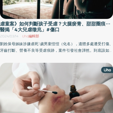
虐童案》如何判斷孩子受虐？大腿瘀青、甜甜圈痕⋯
醫揭「4大兒虐徵兆」#傷口
2024/03/14
Uho編輯部
劉姓保母姊妹涉嫌虐死1歲男童愷愷（化名），遺體多處遭受打傷、
牙齒打斷、營養不良等受虐痕跡，案件引發社會譁然。到底該如何
判斷兒童是否被虐待？《優活健康網》特選此篇說明可能徵兆，兒
科醫師傑登提醒，如果在不對的時間、位置，出現如「甜甜圈的
洞」、「斑馬紋」等特殊形狀的傷痕，就要警覺是兒童可能受到虐
待的徵兆。