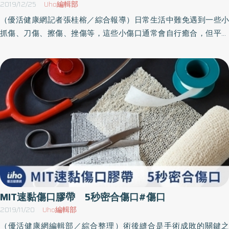
時治療。
2019/12/25
Uho編輯部
（優活健康網記者張桂榕／綜合報導）日常生活中難免遇到一些小
抓傷、刀傷、擦傷、挫傷等，這些小傷口通常會自行癒合，但平時
要如何保護傷口避免感染？此時傳統貼布型「OK繃」或「液體OK
繃」都可派上用場，至於適用於哪一種傷口？就請彰化基督教醫院
皮膚部主治醫師邱足滿為大家說分明！「液體OK繃」俗稱「醫用三
秒膠」「液體OK繃」是一種液體或半液體狀態的醫療器材，塗抹在
小型傷口，乾燥後會形成一層薄薄的保護膜。只要清潔傷口，擦乾
水分和血液，在乾燥的患部上塗適量的液體OK繃等待乾燥，用完要
馬上旋緊蓋子，它的刺鼻氣味和液體外觀，很像三秒膠、快乾膠，
但基礎成分與結構卻不同，千萬不能把瞬間黏著劑當做液態OK繃來
使用。液體OK繃的主成分為成膜劑（如：硝化纖維素）、多元醇溶
劑（如：Bezyl alcohol）、殺菌劑(如：Benzethonium chloride) 、
樟腦（Camphor）等等。藉由殺菌劑和多元醇溶劑產生抗菌作用，
在溶劑揮發、成膜劑乾燥後，可形成薄膜保護傷口。若含有易揮發
MIT速黏傷口膠帶 5秒密合傷口#傷口
的有機溶劑，可能會造成呼吸道不適，不要塗在黏膜、眼睛、鼻子
2019/11/20
Uho編輯部
周圍，並注意使用後是否產生紅疹、過敏等症狀，要注意的是，剛
（優活健康網編輯部／綜合整理）術後縫合是手術成敗的關鍵之