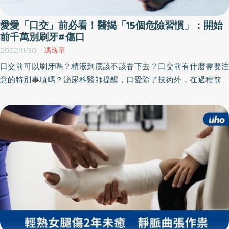
愛愛「口交」前必看！醫揭「15個危險習慣」：開始
前千萬別刷牙#傷口
2022/11/30
馮逸華
口交前可以刷牙嗎？精液到底該不該吞下去？口交前有什麼需要注
意的特別事項嗎？泌尿科醫師提醒，口愛除了技術外，在過程前、
中、後，若有些照護事項沒注意到，造成過程中的不舒服是小事，
更麻煩的甚至會產生性病傳染風險，或是導致對方得跑一趟急診緊
急治療。