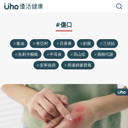
#傷口
毒油
奇亞籽
百香果
針眼
三伏貼
魚刺卡喉嚨
中耳炎
高山症
酒精代謝
安寧病房
周邊靜脈營養