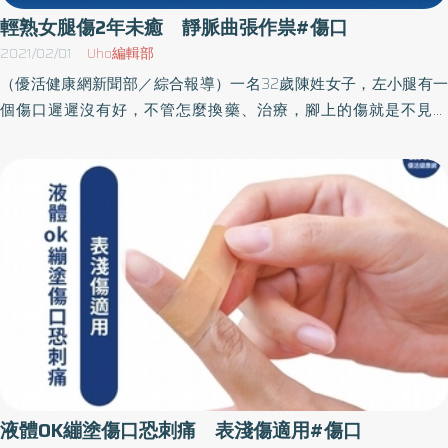
輕熟女腿傷2年未癒 靜脈曲張作祟#傷口
2021/02/01
Uho編輯部
（優活健康網新聞部／綜合報導）一名32歲陳姓女子，左小腿有一
個傷口遲遲沒有好，不管怎麼換藥、治療，腳上的傷就是不見好
轉，時間長達21個月，醫師研判是靜脈曲張造成，苦勸她開刀治
療，但女子沒勇氣動刀，直到去年底終於勇敢走進手術室，由心臟
血管外科醫師治療靜脈曲張問題，腳上的傷也慢慢恢復。體重百公
斤、工作需久站 靜脈曲張合併靜脈潰瘍豐原醫院心臟血管外科主
任張耀中表示，下肢或是足部傷口，只要超過二至三星期沒有好，
就有可能是動脈阻塞或靜脈曲張造成。因為動脈潰瘍多半發生在患
有糖尿病的患者身上。這名女子沒有糖尿病問題，卻因為體重達106
公斤、又因工作長時間久站，出現靜脈曲張合併靜脈潰瘍，只要將
靜脈高壓處治療好，傷口潰瘍處就會慢慢恢復。下肢或足部傷口治
療超過三周未改善 務必就醫檢查張耀中指出，靜脈曲張好發在有
家族遺傳史、多胎生的婦女，或是工作久站、肥胖等民眾身上，一
旦下肢傷口或足部傷口治療超過三星期未癒，一定要就醫檢查，及
液體OK繃塗傷口恐刺痛 表淺傷適用#傷口