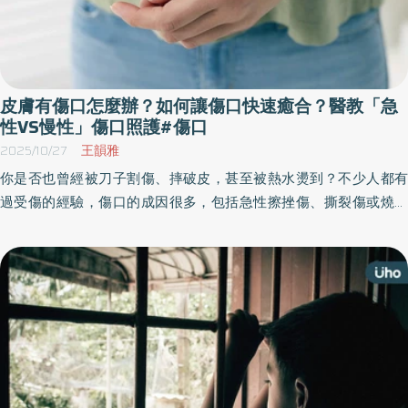
皮膚有傷口怎麼辦？如何讓傷口快速癒合？醫教「急
性VS慢性」傷口照護#傷口
2025/10/27
王韻雅
你是否也曾經被刀子割傷、摔破皮，甚至被熱水燙到？不少人都有
過受傷的經驗，傷口的成因很多，包括急性擦挫傷、撕裂傷或燒燙
傷，甚至有些人會遇到不容易癒合的慢性潰瘍。整形外科醫師指
出，傷口治療有一定的基本原則，需要定期清潔與換藥，避免接觸
生水以防感染，並使用紗布或人工敷料覆蓋，持續觀察傷口變化，
必要時應及早就醫。