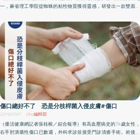
塗在傷口時會有強烈的刺痛感，嬰幼兒不宜使用。適用於整齊且表
一，麻省理工學院從蜘蛛的粘性物質獲得靈感，研發出一款雙面膠
淺的傷口液體OK繃適用於「乾淨且邊緣整齊的切割傷、表淺的皮膚
帶，可在5秒內密合傷口，已在動物實驗發揮良好效果。研究人員
小傷口」，尤其是指間、指關節等不易包紮處的部位，防止接觸水
Hyunwoo Yuk表示，該膠帶可以密合柔軟、脆弱的組織，如肺部和
分。但若傷口較深、出血明顯、出現組織液、清洗後未充分乾燥、
氣管等，未來還有助於連接醫療工具與身體組織。傷口組織水分多
傷口邊緣不規則、面積較大的傷口、整片的擦傷，或傷口有潰爛、
手術縫合線有缺點根據《BBC》報導，麻省理工學院助理教授
化膿等感染症狀，不可使用液體OK繃，以免造成更嚴重的感染。大
Xuanhe Zhao指出，每年全球超過2.3億例大型外科手術，其中許多
傷口適用人工皮由於液體OK繃無法吸附多餘的組織液，也不能保持
需要縫合線來閉合傷口，過程中會對組織造成壓力，並可能導致傷
傷口溼潤，反而會阻礙傷口縮小及癒合，如果傷口乾淨、面積較大
口感染、疼痛和疤痕。密合傷口並不簡單，因為組織上的水分會干
的話，建議改用「人工皮」。針對乾淨的表淺傷口，使用透氣、防
擾兩邊組織的黏附，現有組織膠水透過特殊分子排除水分，再將傷
水的水膠體材質的人工皮，可稍微吸收傷口的組織液，減少疼痛
口密合，卻需要幾分鐘或更長的時間，還可能沾黏其他部位。蜘蛛
感，並幫助傷口癒合，也較不易留疤。
雨天捕獵獲靈感 速黏雙面膠帶《MIT News》報導，研究人員從蜘蛛
在雨中獵食獲得靈感，蜘蛛會分泌富含多醣的黏液，吸收獵物表面
的水分，清出一塊乾燥部位可以黏附。為了製作仿生膠帶，研究團
傷口總好不了 恐是分枝桿菌入侵皮膚#傷口
隊使用聚丙烯酸─一種尿布常用物質，來吸收水分，並在黏附組織間
2019/09/11
Uho編輯部
形成氫鍵連接，再透過一些酯類，產生更強的共價鍵鍵結，整個過
（優活健康網記者張桂榕／綜合報導）有高血壓病史的74歲女性，
程只要5秒。為了讓組織密合更牢固，他們更添加了明膠和幾丁聚
右手肘潰瘍性傷口已數週，外科求診並接受門診清瘡手術。術後傷
糖，根據添加的比例和數量，讓膠帶維持幾天，甚至長達1年才被分