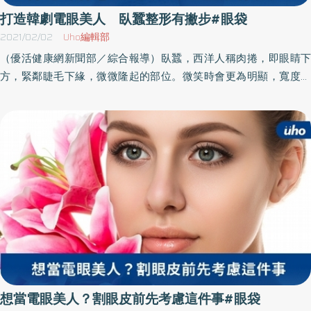
打造韓劇電眼美人 臥蠶整形有撇步#眼袋
2021/02/02
Uho編輯部
（優活健康網新聞部／綜合報導）臥蠶，西洋人稱肉捲，即眼睛下
方，緊鄰睫毛下緣，微微隆起的部位。微笑時會更為明顯，寬度大
約4至7毫米，完美比率佔眼睛大小的0.38-0.41左右。面相學上認為
有臥蠶的人易招桃花。東西方都愛臥蠶 桃花緣佳古今中外臥蠶都
是迷人的象徵，西方人徵模特兒，眼睛大小不太重要，臥蠶很重
要，模特兒走秀，無法說話，靠臥蠶傳達魅力。華人尤其喜歡臥
蠶，臥蠶的女孩擁有甜美的笑容，能夠拉近人與人之間的距離，難
怪經常有「桃花」。韓劇的女主角常有臥蠶，台灣有一陣子流行做
臥蠶，以自體脂肪、玻尿酸等填充物，注射在下眼瞼睫毛下緣，產
生固定型的臥蠶。解剖學上臥蠶是眼瞼眼輪匝肌，眼輪匝肌是眼框
周圍輪狀肌肉。分為眼瞼部，中隔部以及眼眶部。眼瞼部負責眨
眼，中隔部負責閉眼，眼眶部負責瞇眼，講得直白一點，就是一個
人如果生活幸福，表情單純，只需眨眨眼，眼輪匝肌只有眼瞼部會
肥厚。眼袋手術 需避免鼻側傷口如果生活困苦，常須用力閉眼，
想當電眼美人？割眼皮前先考慮這件事#眼袋