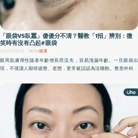
「眼袋VS臥蠶」傻傻分不清？醫教「1招」辨別：微
笑時有沒有凸起#眼袋
2025/09/26
NOW健康
眼周肌膚彈性隨著年齡增長而流失，容易洩漏年齡。一旦眼袋出
現，不僅讓人顯得疲憊、老態，更常被誤認為沒睡飽。整形外科診
所院長楊菘宇指出，除了年輕時預防，當眼袋日益明顯，要想回復
下眼周平整狀態，透過手術可讓下眼周恢復平整。《優活健康網》
特摘此篇分享眼袋的形成原因以及手術方式。