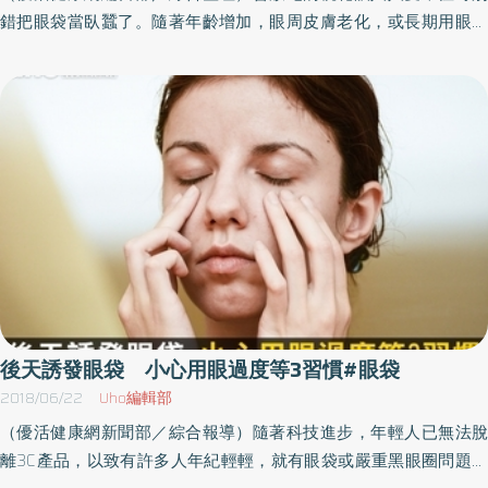
造出來的人工美女，應該會犯了相書的大忌。老人追求烱烱有神
錯把眼袋當臥蠶了。隨著年齡增加，眼周皮膚老化，或長期用眼過
皺眉紋、魚尾紋恐加深想要改善眼神，很多人第一個會想到割眼
度，使眼部疲勞，造成眼周壓力過大，都會讓眼部肌肉鬆弛、脂肪
皮，其實所謂雙眼皮或眼袋手術，只能改善結構。眼神是動態須考
堆積下垂，而形成水腫和暗沉，變成掛在眼睛下的眼袋及顯老的淚
慮眼睛與周遭組織，尤其肌肉的平衡，例如原本有斜視，眼睛放大
溝。眼睛疲勞時，就要趕快疏通眼周氣血，改善眼周循環，別讓眼
可能讓斜視更明顯；又例如眼珠很小，眼睛放大，眼珠更顯小；眼
袋加深囉！適用情況／用眼過度、眼睛乾澀。排毒經絡／胃經、膀
皮手術讓眼睛睜大，一般而言，年輕人容易適應，大學生雙眼皮術
胱經。精選精油／羅馬洋甘菊：質地溫和不刺激，能鎮靜心靈且有
後，可能眼神變兇，數個月後會自然恢復。老人的狀況不同，老人
明目作用，可有效消除眼睛疲勞，並預防視力減退，非常適合經常
眼皮下垂，如果過分追求烱烱有神，術後可能淚液不足或視物困
使用3C 產品的人。穴道／四白、睛明。重點位置／眼周、眼頭。1）
難，造成皺眉紋、魚尾紋、法令紋加深。原本慈祥的老人變成尖酸
四白／雙眼平視時，於瞳孔正中央往下約1 個橫指的凹陷處， 是胃經
刻薄的兇惡相，就真的弄巧成拙了！（文章授權提供／林靜芸醫
在臉部的重要穴位。時常按摩此穴可促進新陳代謝，有活血養顏、
師）
改善暗沉、亮白膚色的作用。2）睛明／位於眼眶內側凹陷處。膀胱
經的上行氣血經此穴提供給眼睛，按壓此穴可改善眼部血液循環，
供給細胞充足氧分和能量，改善眼睛疲勞， 並緊實鬆弛的眼周肌
後天誘發眼袋 小心用眼過度等3習慣#眼袋
肉。按摩方法1）取3～5滴按摩油（可加入精油）於手中，搓熱後，
2018/06/22
Uho編輯部
手掌輕覆於眼睛上溫熱眼部5秒。2）用掃毒棒A端（拇指端）按壓刺
（優活健康網新聞部／綜合報導）隨著科技進步，年輕人已無法脫
激晴明穴1分鐘，或以5秒1次的速度做3～5次。3）使用掃毒棒A端內
離3C產品，以致有許多人年紀輕輕，就有眼袋或嚴重黑眼圈問題，
緣，從晴明穴沿著眼下的四白穴經眼尾、眼尾至眉頭處輕輕畫一個C