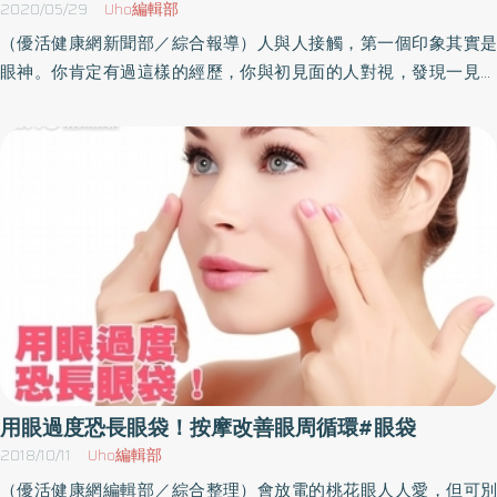
甚至皺眉作出不同意、憤怒、悲哀、苦惱的表情，中隔部眼輪匝肌
2020/05/29
Uho編輯部
會肥厚（常讓人誤會是眼袋）。如果整天瞇眼苦讀，常看3C產品、
（優活健康網新聞部／綜合報導）人與人接觸，第一個印象其實是
長期熬夜、或咬牙切齒用力瞪人等，眼眶部眼輪匝肌肥厚形成顴骨
眼神。你肯定有過這樣的經歷，你與初見面的人對視，發現一見如
袋或印第安紋，一付疲累至極，凶剎肅穆的表情，當然不會迷人
故，你們兩人短暫地聯繫在一起，互相了解，接納彼此……眼神交流
了。眼袋手術尤其外開時容易傷到臥蠶肌肉的神經，如果想要保
並非每次都能「來電」，我們經常以眼神推測對方的健康、性格，
留，需避免鼻側傷口，尊重該側的顏面神經，眼袋去除之後，換上
甚至對我們的誠意。凝視的眼神會持續吸引我們的注意力，使我們
迷人的臥蠶，有雙倍加分的效果。（文章授權提供／林靜芸醫師）
的判斷力減弱。電視主播、傳道者甚至銷售員，最好具有這種眼
神，才容易讓聽眾信服。有神的眼睛給人信任感 太銳利令人恐懼
但是目不轉睛盯著對方，會讓人不安。命相學上形容最好的眼神是
「定而出」，眼神聚焦之後再遠視出去，這種眼神為人聰明、有智
謀，如果以醫學的語言解釋這種眼神是視力很好，視野寬廣，當然
能成人上人了。有神的眼睛給人信任和溫暖，過分銳利的眼神，讓
人恐懼。頻繁眨眼令人迷亂，兩眼無法聚焦讓人困惑。眼尾垂顯得
疲累，眼睛上下露白（所謂三白眼或四白眼）讓人不敢直視，是不
好的眼神。大眼睛就有好眼神嗎？也不盡然。東方傳統喜歡女人眼
用眼過度恐長眼袋！按摩改善眼周循環#眼袋
睛彎秀有神，認為眼睛大，臉頰尖瘦的女人，容易遇到橫禍，缺少
2018/10/11
Uho編輯部
福氣。近年來流行混血瞳的雙眼皮手術，如果加上削骨、隆鼻，製
（優活健康網編輯部／綜合整理）會放電的桃花眼人人愛，但可別