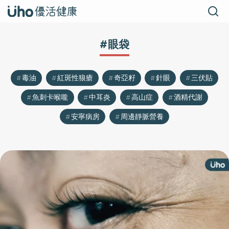
#眼袋
毒油
紅斑性狼瘡
奇亞籽
針眼
三伏貼
魚刺卡喉嚨
中耳炎
高山症
酒精代謝
安寧病房
周邊靜脈營養