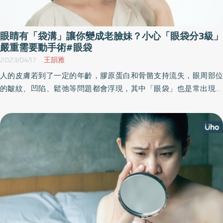
眼睛有「袋溝」讓你變成老臉妹？小心「眼袋分3級」
嚴重需要動手術#眼袋
2023/04/17
王韻雅
人的皮膚若到了一定的年齡，膠原蛋白和骨骼支持流失，眼周部位
的皺紋、凹陷、鬆弛等問題都會浮現，其中「眼袋」也是常出現的
狀況。對此，整形外科醫師表示，眼袋處理並不難，輕微者可以玻
尿酸搭配電音波拉提微整型處理，嚴重者則建議做手術。而她也分
享關於眼袋的知識與辨別方法。