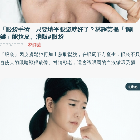
「眼袋手術」只要填平眼袋就好了？林靜芸揭「1關
鍵」能拉皮、消皺#眼袋
2023/12/22
林靜芸
「眼袋」因皮膚鬆弛再加上脂肪鬆脫，在眼周下方產生，眼袋不只
會使人的眼睛顯得疲倦、神情顯老，還會讓眼周的血液循環受損，
更會加重黑眼圈的形成，因此許多人都會考慮進行「眼袋去除手
術」。《優活健康網》特摘整形外科名醫林靜芸所撰文章，分享眼
袋手術的重點。