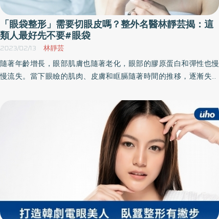
「眼袋整形」需要切眼皮嗎？整外名醫林靜芸揭：這
類人最好先不要#眼袋
2023/02/13
林靜芸
隨著年齡增長，眼部肌膚也隨著老化，眼部的膠原蛋白和彈性也慢
慢流失。當下眼瞼的肌肉、皮膚和眶膈隨著時間的推移，逐漸失去
原本的支撐力，無法支撐原本護理眼球的脂肪，久而久之脂肪下移
就成了眼袋，因此也造成「眼袋整形」的興起，但眼袋整形需要切
掉眼皮嗎？快來看整形外科醫師這麼說⋯⋯