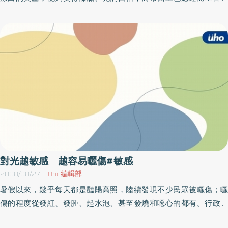
為目的，不論是睡軟床或睡硬床。前些時候曾名譟一時的水床，據
牙齒美白產品，但使用不當引發後遺症的案例屢見不鮮，到底用什
研究指出，水床並沒有促進睡眠品質的功能。隨著人年紀增大，喚
麼方法才能白得安全又有效？首先，民眾必須知道，牙齒本身的顏
醒閥值降低，容易對枕邊人睡姿的改變敏感，導致清醒次數增加，
色其實是象牙色略帶一點黃，而非「純白」色。天主教耕莘醫院永
所以對於步入中老年人的夫妻，可考慮分床睡。Q12.什麼樣的睡眠
和分院牙科翁翠瑾醫師表示，造成牙齒變色的原因很多，除了齲
溫度，對睡眠最有幫助？在人類的研究中，發現在攝氏溫度29℃，
齒、牙髓壞死外，有局部性的因素如食用含高色素的食物(咖哩、糖
可使快速動眼期及非快速動眼期的睡眠時間最長。快速動眼期的睡
果)、飲料(咖啡、茶、紅酒)、抽菸、嚼檳榔等；另有全身性因素如氟
眠比非快速動眼期對溫度的反應要敏感得多，然而讀者不要對這個
化物、抗生素（四環黴素），還有隨年齡增長，牙本質的持續沈積
29℃過於執著，這只是一個參考的數值，睡覺時臥室的溫度，仍需
也會使牙齒顏色漸漸加深。處理變色的牙齒應根據其成因，選擇不
調整到使人感覺舒適為原則。Q13.睡前喝點小酒是否會幫助睡眠？
同方法，如果是局部性因素造成的黃板牙，可考慮超音波洗牙、表
如果你真的只是小酌，對睡眠的確有幫助，尤其可使入睡時間縮
面磨光(噴砂)等；而全身性因素的變色牙，則可能須藉助化學藥劑漂
短。然而時間一久，一旦不喝，一樣會有戒斷反跳的現象發生，導
白、或是假牙的製作(瓷牙貼面、瓷牙冠等)。翁翠瑾醫師指出，化學
致失眠。因此並不鼓勵睡前小酌來幫助睡眠。各位可能又有一個問
藥劑漂白是利用不同濃度的美白劑來進行牙齒漂白，又可分為兩種
對光越敏感 越容易曬傷#敏感
題，到底喝多少久才算小酌，小酌的定義應該指的是大約100 cc葡萄
方法：1. 由牙醫師操作的診間美白，包括雷射美白、冷光美白等，其
2008/08/27
Uho編輯部
酒的量，因此時的酒量比較不會對睡眠結構產生影響。當在傍晚時
原理相同，差別只在於利用不同的動能，來驅動氧化還原反應，達
暑假以來，幾乎每天都是豔陽高照，陸續發現不少民眾被曬傷；曬
如果喝超過三杯的葡萄酒〈大約84公克的威士忌〉，剛開始會有促
到快速美白的效果。2. 另一種居家美白，作法是在醫師指導下，將
傷的程度從發紅、發腫、起水泡、甚至發燒和噁心的都有。行政院
進睡眠的效果，但數小時後，嗜睡效果消失，戒斷現象就會產生，
漂白凝膠和特製的牙拖帶回家中自行操作，這種方法較為溫和，但
衛生署新竹醫院急診科李世光醫師提醒，夏日若需長時間在戶外活
交感神經張力和腎上腺素均會增加，會導致半夜清醒頻率增加而使
所需的時間也較長。如果上述治療仍無法滿足美白的需求，方可考