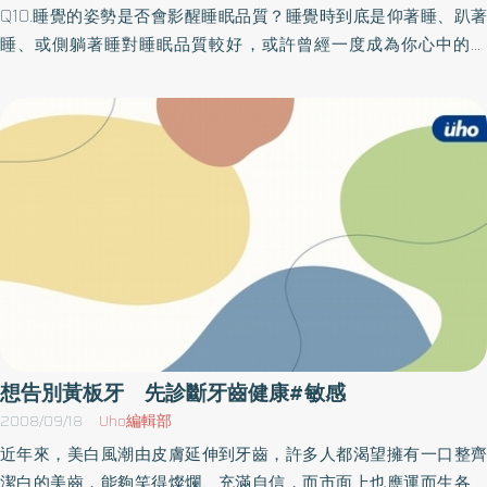
陳欣宏醫師表示，根據1997年日本發表的一篇大型研究，發現年齡
Q10.睡覺的姿勢是否會影醒睡眠品質？睡覺時到底是仰著睡、趴著
約20歲左右的正常青年，他們平均從陰莖勃起接受刺激到射精的平
睡、或側躺著睡對睡眠品質較好，或許曾經一度成為你心中的疑
均時間約為156.5秒，也就是不到3分鐘來看，較快射精並不意味就
問。根據最近的研究報告指出，不論仰著睡、趴著睡或是側躺著睡
是早洩，所以不可輕率便認定自己有毛病。至於那些真正曾「一觸
對睡眠品質均沒有明顯的差異。因此各位儘可放心，選擇一個你自
即發」的早洩患者，在經泌尿專科醫師詳細的檢查後，發現確實有
己認為舒服的睡姿，一覺到天明吧！然而對於有些患有心肺疾病的
器官上的問題，便須招股藥物或手術治療，而如果是屬於精神性因
人就不是如此了，例如右肺有問題的人，就喜歡側躺右邊睡覺，因
素，除了接受性諮詢治療外，以SSRT（Selective serotonin
此時在上邊的左肺比較容易得到氣體的交換，也比較容易撐展得
reuptake inhibitor）或甲型交感神經阻斷劑等藥物治療也都有不錯
開。Q11.床墊的材質是否會影響睡眠品質？目前並沒有非常具體明確
的效果；此外也有報導以行動訓練及骨盆肌底復健治療有近六成患
的證據來證明何種材質的床墊對睡眠品質比較有幫忙，大體上來
者可獲得滿意的改善。總之，對於這種「超速快感」的治療應首重
說，只要床軟硬適中，支撐力良好，乾淨不含有害的化學成份或過
確認是屬於精神性或器質性的問題，然後再循序漸進的加以治療，
敏原〈例如塵蟎〉，就是一個好床墊。枕頭的材質選擇也跟床墊一
切忌病急亂投醫，甚至濫服成藥偏方，否則非但無法達成「歷久彌
樣，乾淨、透氣、軟硬度適中及支撐力良好就是一個好枕頭，至於
堅」的目標，還可能造成「永垂不朽」的後果，以致「壯志未酬身
枕頭的高度則因人而異，因每個人的頸曲高度皆不一樣，一般人是7
先死」，不可不慎！
至8公分，至於頸曲高度比較短的人就選比較扁的枕頭。一般來說，
想告別黃板牙 先診斷牙齒健康#敏感
睡硬床比睡軟床易常改變睡姿，因而較常喚醒影響睡眠的持續性。
2008/09/18
Uho編輯部
不過睡硬床或睡軟床，仍應考慮到個人的喜好及舒適感，既然床是
近年來，美白風潮由皮膚延伸到牙齒，許多人都渴望擁有一口整齊
讓人用來休息，鬆弛一天疲勞的處所，自然是以使用者感到最舒適
潔白的美齒，能夠笑得燦爛、充滿自信，而市面上也應運而生各種