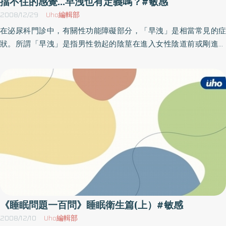
擋不住的感覺...早洩也有定義嗎？#敏感
喉科除了感冒與鼻炎的患者增多外，流鼻血的病人也比平時增加了
2008/12/29
Uho編輯部
好幾倍。流鼻血的原因有很多，大部分是因為鼻腔黏膜受到刺激或
在泌尿科門診中，有關性功能障礙部分，「早洩」是相當常見的症
外傷引發血管破裂，少部份則是因為鼻腔內暗藏致命的腫瘤。不過
狀。所謂「早洩」是指男性勃起的陰莖在進入女性陰道前或剛進入
因為鼻黏膜敏感脆弱、每到冬季天氣乾冷或民眾為保暖使用電暖器
時，便產生無法控制的射精現象，通俗一點說就是「快槍俠」，只
導致室內過度乾燥時，也會導致鼻黏膜乾燥破裂。另外，大家喜歡
不過在美國西部電影中，「快槍俠」通常是最後活命的勝利者，但
吃一些熱食或進補，像燒酒雞、薑母鴨、羊肉爐、麻辣鍋、中藥補
在性愛戰場上，他們卻自認是不折不扣的失敗者。臺安醫院泌尿科
品或油炸食品等，太過燥熱的飲食也都可能引起流鼻血的問題。尤
陳欣宏醫師指出，造成早洩的原因絕大多數是屬於精神性因素，它
其在春節期間，民眾團聚家中吃火鍋圍爐，如果天氣冷一點，甚至
們可能來自焦慮、潛意識的心理衝突、婚姻障礙、性交頻率太低，
會開暖氣保暖，當空氣過於乾燥，也容易造成流鼻血的症狀，因此
或錯誤的性觀念所造成的壓力等等；但確實也有大約二成的病患是
醫師特別提醒民眾注意不要吃太多燥熱、油炸食品，開暖氣時需注
有器官上的毛病，例如陰莖靜脈漏血、動脈充血不足或糖尿病等
意室內溼度的維持。一旦出現流鼻血的狀況不要慌張，先採坐姿，
等，這些通常是屬於繼發性早洩（就是患者先前曾有過正常的性活
頭部略向前傾，用拇指與食指緊壓鼻翼兩側五分鐘，不要讓血液從
動），另外有些原發性甲洩，根據陰莖體感覺誘發電位（PSEP）分
鼻孔流出，同時張口用嘴巴呼吸。建議民眾也可同時用冷毛巾或冰
析發現可能是陰莖龜頭過度敏感及射精中樞過分興奮所造成，所以
敷袋冷敷鼻樑處。記住不可躺下或頭後仰，這樣血液才不會倒流進
臨床上這類病患得先後接受一系列檢查以確定致病的原因。對於這
喉嚨與呼吸道，否則鼻血流進咽喉可能引發咳嗽，加上流血時若緊
種「生命中不可承受之快」的毛病是否可以治療呢？又如何才能真
《睡眠問題一百問》睡眠衛生篇(上）#敏感
張血壓上升，會加重出血量。如經壓迫仍無法止血，請儘快前往醫
正的「戒急用忍」呢」？首先得了解自己是否是真正的早洩患者；
2008/12/10
Uho編輯部
院耳鼻喉科或急診室就診。