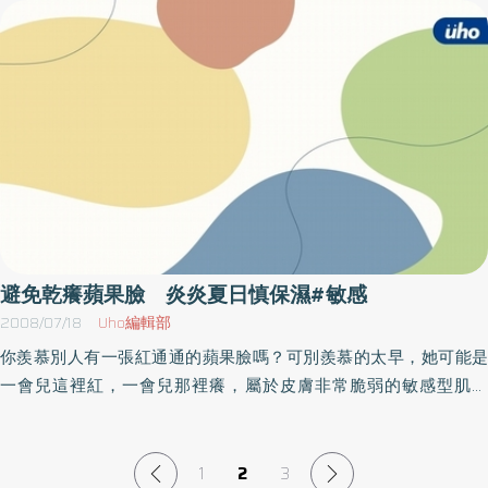
動，除了要記得適時補充水份外，防曬工夫一定要做好，以免產生
得晚上睡眠斷斷續續。在喝過大量的酒精後，會引起神經功能的鎮
慮進行假牙製作，其優點是較為持久；缺點則是費用較高、且牙齒
脫水及嚴重曬傷。李世光醫師指出，曬傷的症狀多發生在暴露於陽
定，包括呼吸中樞的活動而使得先前已有的呼吸暫停症候群更加嚴
需修整外形。翁醫師表示，基本上只要是健康的成人，牙本質良
光6～12小時後，起初因血管擴張會感到灼熱、刺痛，接著紫外線引
重，並且會增加打呼的現象。Q14.喝咖啡爲什麼睡不著覺？因咖啡
好，皆可進行牙齒美白，但孕婦、哺乳者、有嚴重顳顎關節障礙
起皮膚深層化學反應，釋放大量過敏物質而引起皮膚癢；脫皮則是
裡含有咖啡因，不僅咖啡含有咖啡因，其他像茶、可樂等也都含有
者、小孩及蛀牙太深的人並不適合。至於牙齒美白的副作用因人而
發生在曝曬24小時後。若傷害深達真皮層，發炎反應更嚴重，水泡
咖啡因。過去一直誤以為咖啡因作用在磷酸解酯酶，使能量得以保
異，常見的有短暫牙齒敏感或牙齦刺激，可能持續1、2天，只要遵
就會出現，甚至還會有滲出液。曬傷的程度又依個人對「光」的敏
存，而讓人不想睡覺。但根據最近的研究指出，咖啡因是腺苷酸
循醫師指導，使用抗敏感牙膏或藥物，很快就會緩解。目前市面上
感性不同而有所差異，皮膚顏色較淺的人較易曬傷，其他如紅斑性
(adenosine)的拮抗物，而腺苷酸有引起嗜睡的作用，因此咖啡因有
有不少美白牙膏，通常含有特殊配方成分(研磨劑如矽膠粒子、樹脂
狼瘡、紫斑症的病人，會對光較敏感；另外藥物也會影響對光的敏
提神的作用乃是咖啡因抑制了腺苷酸的嗜睡作用。含咖啡因的飲料
粒子、氧化鈦等)，可去除附著於牙齒表面的污垢、煙垢，使其恢復
感性，如正服用四環黴素、利尿劑、鎮定劑或磺胺劑（泌尿道感染
〈例如：咖啡、茶、巧克力、可樂等〉會改變睡眠的開始或持續，
原有光澤，但對天生的黃板牙則無效。值得注意的是，想要維持美
用藥）的病人，也較容易曬傷。至於水邊、沙灘或雪地因為反射，
尤其在一天快要結束的時候飲用。一杯咖啡含有一百毫克的咖啡
白後的效果，長久保有一口潔白亮麗的牙齒，勤刷牙、節制口腹之
陽光的殺傷力更強，海拔高的地方也因空氣較稀薄，阻擋陽光較
因，一杯茶有五十毫克，而一般含咖啡因的蘇打飲料含有七十五毫
避免乾癢蘋果臉 炎炎夏日慎保濕#敏感
欲、及居家加強美白等都是必須的。而且不論何種美白方法，一定
少，因此民眾不得不防！李世光醫師建議，結束戶外活動後可先用
克的咖啡因。一天飲用如果超過五百毫克，不管你在一天中的什麼
2008/07/18
Uho編輯部
要先找牙醫師診斷牙齒的狀況，評估適合的治療，選擇合法的產
毛巾或冰袋濕敷，除了可先替皮膚補充水分外，低溫也可減緩發炎
時間飲用，對睡眠均會有抑制的作用，因咖啡因的半衰期約為八至
你羨慕別人有一張紅通通的蘋果臉嗎？可別羨慕的太早，她可能是
品，並在醫師指導下進行，才能擁有既健康又潔白的牙齒，不致花
反應。保濕降溫後，可以擦一些鎮定皮膚的保養品，可選擇含有甘
十四小時。Q15.抽煙會影響睡眠嗎？香菸裡面含有尼古丁，尼古丁
一會兒這裡紅，一會兒那裡癢，屬於皮膚非常脆弱的敏感型肌膚
了錢又傷牙。
草、燕麥、蘆薈等鎮定成分的曬後保養品；千萬不要隨便塗抹家中
是一種中樞神經刺激性的物質，會影響睡眠的結構。另一方面，如
喔！敏感性肌膚的人，皮膚薄而脆弱，常因外在的刺激，如風吹、
常備的凡士林、藥膏或含酒精的化妝水，這些藥品也許會帶來一時
果減少抽煙，會引起焦慮和其他精神症狀導致失眠，而有矛盾性的
日曬、遇熱、污染，或內在的緊張、壓力、個人體質等問題，甚至
滋潤或涼快的感覺，暫時解除症狀，卻無法改善發炎。若是感覺到
作用。老煙槍的清晨咳嗽，暗指著在晚上有過多的氣管分泌物儲
化妝品，保養品的不當使用而造成發紅、發癢或脫屑等現象。一般
1
2
3
輕度的刺痛，也可服用普拿疼緩解不適。此外，因此活動中、活動
留。實際上，夜咳即暗指著睡眠的喚醒，亦即睡眠間間斷斷，連續