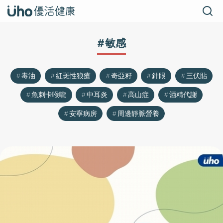
#敏感
毒油
紅斑性狼瘡
奇亞籽
針眼
三伏貼
魚刺卡喉嚨
中耳炎
高山症
酒精代謝
安寧病房
周邊靜脈營養