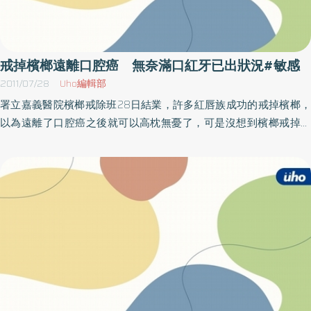
化學物品（如廚房、廁所清潔用品、除濕劑）的特殊氣味、香煙、
灰塵、空氣污染、喝酒、過勞、失眠、過度的壓力、情緒刺激、荷
爾蒙變化（如懷孕及服用避孕藥時）。而冬天乾燥的空氣會使原本
的症狀更明顯。徐北辰醫師表示，治療方面要盡量避免誘發因素，
戒掉檳榔遠離口腔癌 無奈滿口紅牙已出狀況#敏感
如寒流來時外出要帶口罩、控制室內溫度及濕度、避開特殊氣味與
2011/07/28
Uho編輯部
空氣污染。同時調整工作條件和方法，不要過度疲勞、緊張與失
署立嘉義醫院檳榔戒除班28日結業，許多紅唇族成功的戒掉檳榔，
眠，掌握生活節奏，穩定情緒，以及適當的運動等等也會改善症
以為遠離了口腔癌之後就可以高枕無憂了，可是沒想到檳榔戒掉後
狀。藥物治療途徑可分為局部藥物（鼻噴劑）及口服藥物。藥物種
發現開始牙痛，不敢吃酸的，再就醫才知道牙齒琺瑯質已經被檳榔
類則有去鼻充血劑、抗組織胺藥、抗膽鹼藥、腎上腺皮質激素等。
磨損，甚至口腔衛生不佳，已患有牙周病；署立嘉義醫院社區護理
長溫秀蓉說，過去檳榔族吃太多檳榔，造成口腔神經麻痺，不知道
自己有牙周病，因此不吃檳榔後感到牙痛，其實牙痛才是正常。署
立台東醫院牙科主任莊素惠主任指出，很多檳榔族都不太注重口腔
衛生，加上抽菸、喝酒，又不喜歡刷牙，因此容易罹患牙周病；她
說，嚼食檳榔確實會磨損琺瑯質，造成敏感牙齒，吃到酸或冰冷的
飲食，牙齒就受不了，因此很多檳榔族都不碰酸的食物，看到就
怕。世界衛生組織下屬的國際癌症研究中心也證實，嚼食檳榔會致
癌，台灣檳榔人口平均每年每人嚼食檳榔數約1000顆，因此推動檳