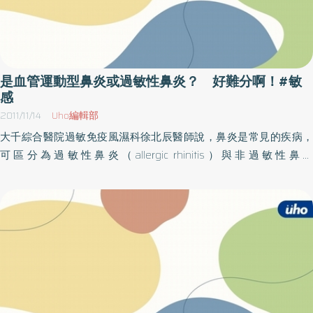
是血管運動型鼻炎或過敏性鼻炎？ 好難分啊！#敏
感
2011/11/14
Uho編輯部
大千綜合醫院過敏免疫風濕科徐北辰醫師說，鼻炎是常見的疾病，
可區分為過敏性鼻炎（allergic rhinitis）與非過敏性鼻炎
（nonallergic rhinitis），有研究統計過敏性鼻炎約占所有鼻炎病患
的百分之四十三，而非過敏性鼻炎約占百分之二十三，混合性鼻炎
有百分之三十四。兒童以過敏性鼻炎為主，少有非過敏性鼻炎。非
過敏性鼻炎病患人數會隨著年齡增加而增加，其中又以血管運動型
鼻炎（vasomotor rhinitis）占大多數。徐北辰醫師指出，血管運動
型鼻炎的臨床症狀和過敏性鼻炎非常類似，主要有鼻塞、流鼻水及
打噴嚏等。如果沒有適當的治療，症狀會隨著時間愈來愈嚴重。也
有許多突發的惡化因素，如接觸冷空氣、氣溫及濕度變化、香水或