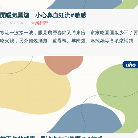
榔防制工作是相當必要。莊素惠主任表示，長期嚼食檳榔導致口腔
纖維化，口腔黏膜會遭破壞，導致頰黏膜變硬、張口困難，吃到辣
開暖氣圍爐 小心鼻血狂流#敏感
及較刺激的食物會感到痛，持續惡化就病變成口腔癌。國民健康局
2009/01/24
Uho編輯部
指出，近十年，台灣每年罹患口腔癌的人數已增加2倍，每年約有
寒流一波接一波，眼見農曆春節又將來臨，家家吃團圓飯少不了要
5400名新診斷口腔癌個案，2300人因口腔癌死亡，為台灣男性所
吃火鍋，另外如燒酒雞、薑母鴨、羊肉爐、麻辣鍋等各項燉補鍋品
罹患的主要癌症中，發生和死亡情形增加最快者。
更是琳瑯滿目，讓人食指大動。不過光田綜合醫院耳鼻喉科門診近
來卻發現因天冷進補吃火鍋造成鼻血流不停的民眾有大幅增加的趨
勢，醫師提醒民眾春節圍爐要特別注意飲食的均衡和個人健康的管
理。家住沙鹿的李先生特別喜歡吃火鍋，加上最近寒流多，家裡幾
乎天天開暖氣又進補，今年過年圍爐還計劃要自製鴛鴦麻辣鍋來大
快朵頤。不料前幾天晚餐正在大啖羊肉爐時，李先生突然覺得鼻子
癢癢、怪怪的。原以為是流鼻水，沒想到一抹竟是滿手的鮮血，連
坐在一旁的家人看到了都嚇一跳。好不容易止住鼻血，第二天早上
起床時居然還發現枕頭上沾滿了血跡，口中吐出的痰中也充滿血
絲。且這種大量出血的狀況還持續了好幾天，李先生心驚之餘趕緊
前往光田綜合醫院耳鼻喉科看診，經耳鼻喉科劉耿僚醫師詳細檢查
並治療後，才止住流不停的鼻血。劉耿僚醫師表示，寒冬季節耳鼻