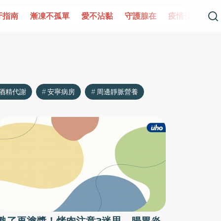
牙指南
漸凍不孤單
愛不沾黏
守護腺在
疫情保衛戰
酒精代謝
安寧病房
周邊靜脈營養
熟了再塗醬！烤肉注意3迷思 腸胃炎