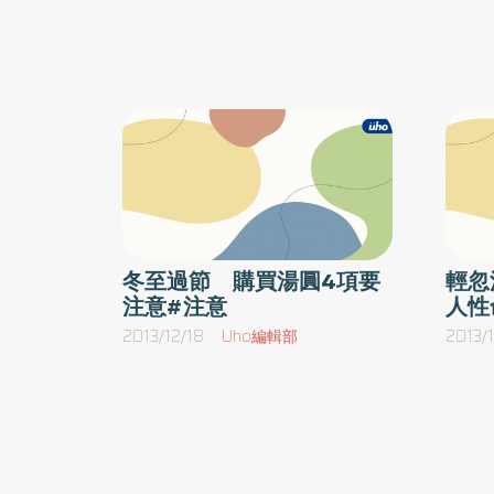
荷等，甚至有民眾自製防蚊液，然而，這些成分
應酌量食用而螃蟹是含蛋白質及脂肪的海鮮
認，效能通常較不明確。中國醫藥大學附設醫院
物，螃蟹的脂肪量不高，但膽固醇含量卻不低
指出，含有DEET成分為經認證具有防蚊效能，
所以食用時還是要掌握適度吃、不過量的原則
防蚊液，會對兒童造成神經性傷害，造成許多人
才能品嘗美味及顧及健康。另外，本身若有過
證實，神經傷害與此成分無關，民眾無須過度擔
體質者，需在醫生的建議下食用，避免引起身
不適。至於民眾擔心同時吃會導致中毒的問題
點防蚊效果up！此外，醫師也表示，防蚊液噴
蔡玉思營養師表示，柿子與螃蟹同時吃並非會
使用時仍需注意以下4 點，包括使用濃度、限
生毒性，而是因柿子中單寧酸與蛋白質容易
大項。1） 使用濃度／DEET濃度10％以上的藥
結，而螃蟹則含有蛋白質，兩者反應之下在胃
冬至過節 購買湯圓4項要
輕忽
能保護4小時，30～50％的濃度則可保護6～8小
注意#注意
人性
容易與胃酸凝結成塊、沉澱，在腸道中不易被
具有刺激性，一般建議成人使用濃度30～50
解吸收，若食入體內會不好消化，造成腸胃
2013/12/18
Uho編輯部
2013/1
30％，目前僅2個月以下的嬰兒不適用。3） 
適，並非中毒情形，因此若要避免此情形，建
或防曬產品，都建議在防蚊液前塗抹，並等吸
兩者分開且相隔一段時間再食用。
品，以確保其能發揮作用。4） 注意事項／噴
以及傷口，以避免過度刺激，皮膚過敏、蕁麻疹