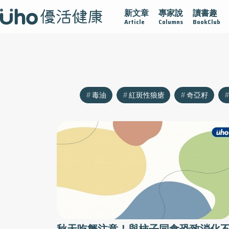
新文章
專家說
讀書趣
沾黏
守護腺在
疫情保衛戰
再生醫學
愛的未來視
Article
Columns
BookClub
毒油
紅斑性狼瘡
奇亞籽
秋天吃蟹注意！與柿子同食恐致消化