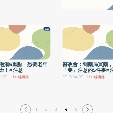
的防蚊效果並未經衛生單位確
食
肉協調，增進平衡反應和減少跌倒的機率。 可
國濟美容醫學中心邱品齊醫師
，
降低血壓、減輕心臟負荷量，增加心輸出量以及
早期有人認為含有DEET成分的
，
最大攝氣量，體能因而獲得改善。 因運動可消
不敢使用，然而近幾年有研究
敏
耗熱量，進而產生控制體重的功效，對輕度糖尿
心。使用濃度要注意 遵守4
體
的病人亦可幫助血糖的控制。銀髮族運動計畫，
，
必須用漸進、多變化且愉快的方式，訓練到肌
完後馬上就會發揮藥效，然而
產
力、耐力、柔軟度及動作技巧。應該包括骨質密
制、與防曬併用及注意事項等4
凝
度的訓練、姿勢的訓練、骨盆肌肉強度的訓練、
劑通常能保護2小時，20％以上
部
日常功能性活動的訓練，並提供社交的功能。林
泡湯5重點 恐要老年
醫改會：到藥局買藥，
時。2） 使用限制／因DEET
命！#注意
「藥」注意的5件事#
分
美儀也1） 地點／選擇平整且陰涼的運動場地。
％的防蚊液，兒童使用10～
不
2） 時間／避免在吃飯前、後一小時內運動，以
1/30
Uho編輯部
2012/04/05
Uho編輯部
與防曬併用／不管是任何保養品
議
免造成身體不適。3） 穿著／選擇合適的運動
收、乾了之後，再塗抹防蚊產
鞋，鞋底以富彈性、具止滑效果為佳。4） 暖身
／運動前要有5～10分鐘的暖身運動，運動後也
灑或塗抹時，盡量避開眼、唇，
要有數分鐘的緩和運動。5） 休息／運動前或運
者不適用。歐美盛行配方 藥
1
2
3
4
5
動中有有頭暈、胸痛、心悸、臉色蒼白、盜汗等