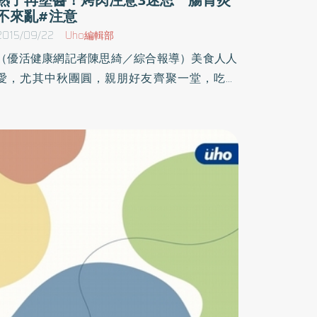
不來亂#注意
2015/09/22
Uho編輯部
（優活健康網記者陳思綺／綜合報導）美食人人
愛，尤其中秋團圓，親朋好友齊聚一堂，吃大
餐、烤肉機會大增，然而也要當心因此禍從口
入！據統計，每逢中秋節前後，胃腸肝膽科門診
病患明顯增加2至3成，以急性腸胃炎、消化不良
佔多數，症狀包括腹脹、腹痛、嘔吐、腹瀉等，
醫師表示，食材準備、保存以及烹調過程都潛藏
致病風險，特別分享烤肉的3迷思及5要訣，讓大
家安心過中秋。 3迷思1） 魚有生魚片，牛排可
五分熟，牛肉烤不熟沒關係／臺北醫學大學附設
醫院胃腸肝膽科醫師陳鴻瑋表示，肉類、海鮮等
食材務必烤熟，半生不熟會增加感染病菌或寄生
蟲的可能，建議煮半熟再烤，保留風味也減少毒
素。2） 柚子膳食纖維豐富，多吃有益／柚子雖