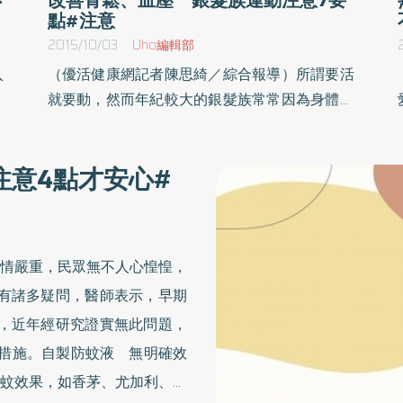
點#注意
2015/10/03
Uho編輯部
入
（優活健康網記者陳思綺／綜合報導）所謂要活
眾
就要動，然而年紀較大的銀髮族常常因為身體功
2
能退化，肌力、耐力不如從前，而忽略運動的重
養
要性；草屯療養院職能治療師林美儀表示，自從
注意4點才安心#
白
開始接觸社區關懷訪視後，發現長輩們常因生理
食
肢體部分受限而萌生退意，同時卻也看見更多阿
醫
公阿嬤，因為運動而改善了健康，因此提出銀髮
生
族運動7注意事項，讓長輩們動得安心。 增加耐
情嚴重，民眾無不人心惶惶，
合
力、肌力 還可助控制血糖職能治療師林美儀指
也有諸多疑問，醫師表示，早期
有
出，藉由規律的運動，不僅有助治療憂鬱症，還
產，近年經研究證實無此問題，
選
能降低罹患失智症的風險。此外，對於身體的立
光
即效果也很顯著，好處如下：  延緩骨質疏鬆的
措施。自製防蚊液 無明確效
較
情況，減少骨折的發生。 增加肌力、耐力、柔
蚊效果，如香茅、尤加利、薄
高
軟度及維持關節的活動度。 改善感覺整合及肌