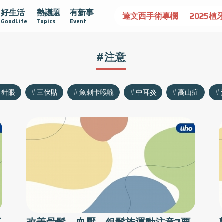
好生活
熱議題
有新事
認識攝護腺肥大
守護骨骼健康
達文西手術專欄
2025植
GoodLife
Topics
Event
#注意
針眼
三伏貼
魚刺卡喉嚨
中耳炎
高山症
不
改善骨鬆、血壓 銀髮族運動注意7要