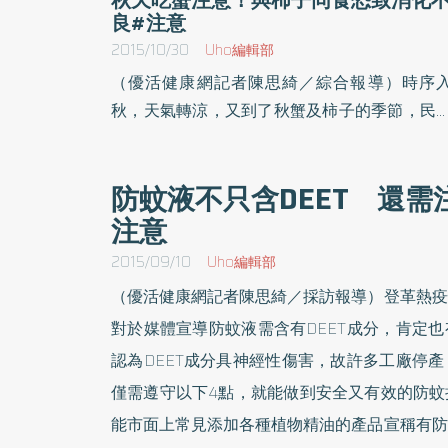
良#注意
2015/10/30
Uho編輯部
（優活健康網記者陳思綺／綜合報導）時序
秋，天氣轉涼，又到了秋蟹及柿子的季節，民
想大啖美食就趁現在！然而經常有民眾詢問，
樣秋季美食同時食用是否會造成中毒現象？營
防蚊液不只含DEET 還需
師表示，柿子中的單寧酸，容易與與螃蟹的蛋
注意
質凝結，造成腸胃不適、消化困難，建議分開
用。柿子營養豐富 且具抗氧化作用部立南投
2015/09/10
Uho編輯部
院蔡玉思營養師表示，柿子富含維生素A、維
（優活健康網記者陳思綺／採訪報導）登革熱疫
素C及鉀、鎂、碘等營養素，也含有碳水化
對於媒體宣導防蚊液需含有DEET成分，肯定
物、少量的蛋白質及粗纖維。其中維生素C具
認為DEET成分具神經性傷害，故許多工廠停
抗氧化的功能，單寧酸則對心血管有幫助。在
購柿子時，應選擇柿子的果形整齊飽滿、果皮
僅需遵守以下4點，就能做到安全又有效的防蚊
滑沒有褐斑或蟲孔，食用時無澀味為佳，顏色
能市面上常見添加各種植物精油的產品宣稱有防
紅的表示已成熟，可食用。螃蟹膽固醇含量