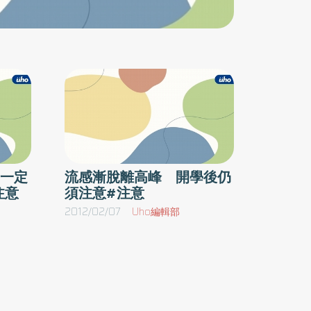
有豐富的膳食纖維，可幫助消化，但吃太多容易
造成腹脹、腹瀉。且一顆柚子熱量高達300大
卡，等同一碗白飯，且柚子屬高鉀水果，糖尿病
與腎臟疾病的病患應酌量食用。3） 食材放上烤
盤就要馬上使用烤肉醬料／高溫會導致醬料產生
化學變化，釋放致癌物質，應待食材熟後再使用
烤肉醬料。 5要訣1） 食物低溫分類保存／臺北
醫學大學附設醫院營養室膳食供應組林郁茹組長
表示，不同種類食物在清潔後，應分類保存，可
一定
流感漸脫離高峰 開學後仍
注意
須注意#注意
用保鮮盒或保鮮密封袋置於冰箱，低溫保存於
7℃以下，要烤肉的時候才拿出，可降低病原菌
2012/02/07
Uho編輯部
的滋生。2） 避免交叉汙染／使用不同砧板處理
海鮮、肉類和蔬菜，且生熟食應分開放置，夾生
食與熟食的夾子也要分開；夾過生食的夾子和筷
子，除非使用攝氏100度的熱水殺菌2分鐘以上，
否則不建議再吃進嘴裡。3） 烤肉選擇低脂肉／