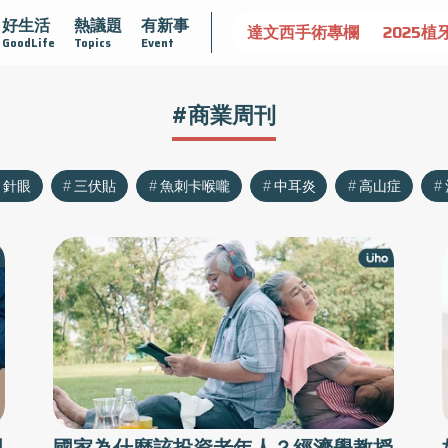
好生活
熱議題
有新事
認識攝護腺肥大
守護骨骼健康
達文西手術專欄
2025植
GoodLife
Topics
Event
#商業周刊
針眼
三伏貼
魚刺卡喉嚨
中耳炎
高山症
理
國家為什麼該投資老年人？經濟學教授