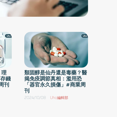
！理
類固醇是仙丹還是毒藥？醫
痛存錢
揭免疫調節真相：濫用恐
周刊
「器官永久損傷」#商業周
刊
2024/10/08
Uho編輯部