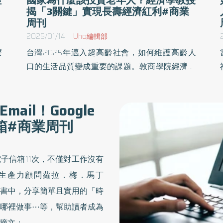
揭「3關鍵」實現長壽經濟紅利#商業
周刊
2025/01/14
Uho編輯部
麼
台灣2025年邁入超高齡社會，如何維護高齡人
功
口的生活品質變成重要的課題。敦商學院經濟學
管
教授、史丹佛長壽研究中心諮詢學者安德魯．史
的
考特（Andrew J. Scott）於《給壯世代的百歲人
il！Google
⋯
生思維》一書中，從醫療、文化、經濟、政
箱#商業周刊
原
策⋯⋯全方位解析，在這個平均壽命增加的現
代，該如何實踐長壽經濟紅利，以因應全球高齡
化的趨勢。以下為原書摘文：
子信箱11次，不僅對工作沒有
管生產力顧問蘿拉．梅．馬丁
理術》一書中，分享簡單且實用的「時
哪裡做事⋯等，幫助讀者成為
摘文：