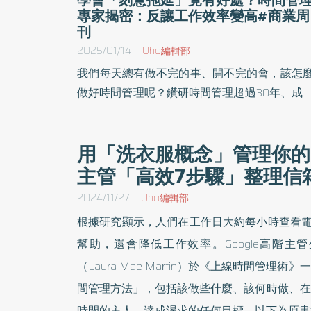
專家揭密：反讓工作效率變高#商業周
刊
2025/01/14
Uho編輯部
我們每天總有做不完的事、開不完的會，該怎
做好時間管理呢？鑽研時間管理超過30年、成
學大師布萊恩．崔西（Brian Tracy）於《時間
理，先吃了那隻青蛙》一書中，分享時間管理
用「洗衣服概念」管理你的Ema
實用法則，包括訂定優先順序、克服拖延⋯
主管「高效7步驟」整理信
等，幫助讀者邁向高效與成功的人生。以下為
書摘文：
2024/11/27
Uho編輯部
根據研究顯示，人們在工作日大約每小時查看電
幫助，還會降低工作效率。Google高階主
（Laura Mae Martin）於《上線時間管
間管理方法」，包括該做些什麼、該何時做、在
時間的主人，達成渴求的任何目標。以下為原書