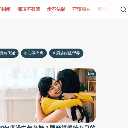
牙指南
漸凍不孤單
愛不沾黏
守護腺在
疫情保衛戰
酒精代謝
安寧病房
周邊靜脈營養
如何度過中年危機？醫師媽媽給女兒的