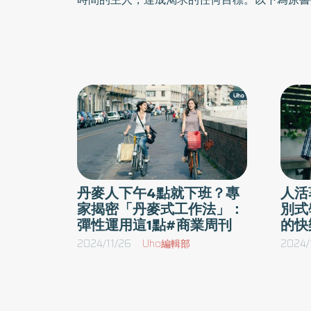
丹麥人下午4點就下班？專
人活
家揭密「丹麥式工作法」：
別式
彈性運用這1點#商業周刊
的快
2024/11/26
Uho編輯部
2024/