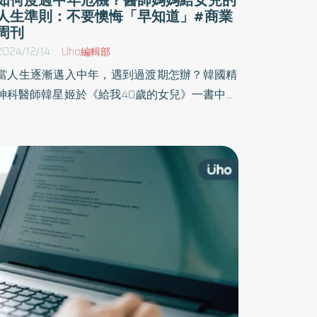
人生準則：不要懊悔「早知道」#商業
周刊
2024/12/14
Uho編輯部
當人生逐漸邁入中年，遇到過渡期怎辦？韓國精
神科醫師韓星姬於《給我40歲的女兒》一書中，
以媽媽與走過中年之路的過來人身分，分享自己
的人生哲學，寫給正在「經歷40歲成長痛」的女
兒與40歲世代，其實這年紀面臨的各種壓力、不
安與混亂都是正常的現象，整頓此刻就能邁向人
生新階段。以下為原書摘文：