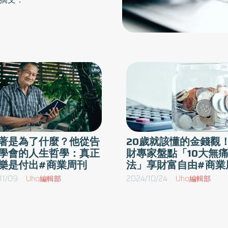
著是為了什麼？他從告
20歲就該懂的金錢觀
學會的人生哲學：真正
財專家盤點「10大無
樂是付出#商業周刊
法」享財富自由#商業
11/09
Uho編輯部
2024/10/24
Uho編輯部