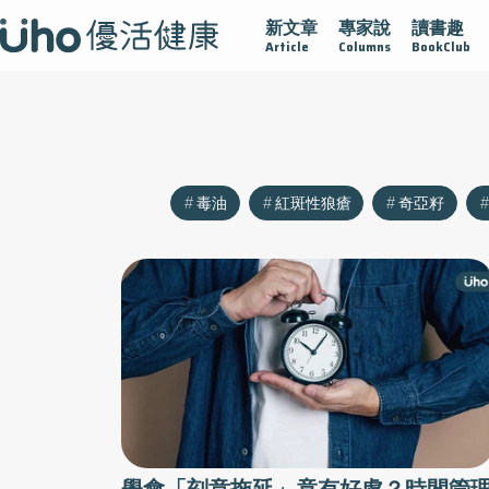
新文章
專家說
讀書趣
沾黏
守護腺在
疫情保衛戰
再生醫學
愛的未來視
Article
Columns
BookClub
毒油
紅斑性狼瘡
奇亞籽
學會「刻意拖延」竟有好處？時間管